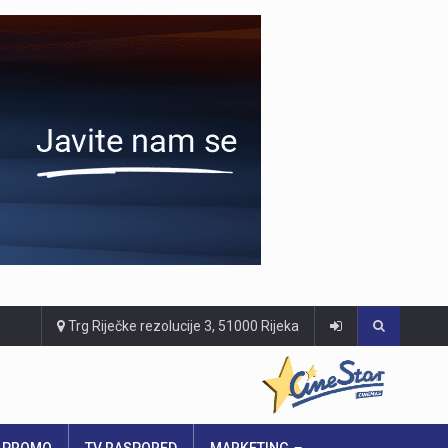
Trg Riječke rezolucije 3, 51000 Rijeka