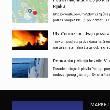
Potres magnitude 3,5 po Ric
Rijeku
https://youtu.be/CrhVZbwhS7g Šire p
potres magnitude 3,5 po Richteru s 
Utvrđeni uzroci dvaju požara
Tijekom posljednja dva dana na širem
nastala materijalna šteta, dok je u j
Pomorska policija kaznila 61
Posade policijskih plovila Postaje pom
nedozvoljenog glisiranja. Svi utvrđeni
MARKET