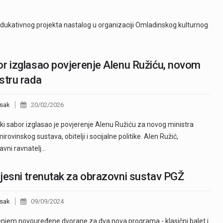
edukativnog projekta nastalog u organizaciji Omladinskog kulturnog
r izglasao povjerenje Alenu Ružiću, novom
stru rada
sak
20/02/2026
ki sabor izglasao je povjerenje Alenu Ružiću za novog ministra
irovinskog sustava, obitelji i socijalne politike. Alen Ružić,
vni ravnatelj…
jesni trenutak za obrazovni sustav PGŽ
sak
09/09/2024
njem novouređene dvorane za dva nova programa - klasični balet i