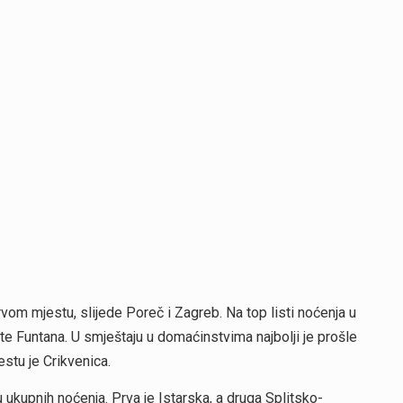
rvom mjestu, slijede Poreč i Zagreb. Na top listi noćenja u
te Funtana. U smještaju u domaćinstvima najbolji je prošle
estu je Crikvenica.
ukupnih noćenja. Prva je Istarska, a druga Splitsko-