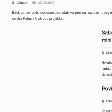
LSusak
02/09/2022
Back to the roots, odnosno povratak korijenima naziv je novog 
centra Palach. U sklopu projekta…
Sabo
mini
LSu
Hrvats
rada, m
doneda
Povi
LSu
Otvore