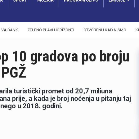
RA
SPORT
MOZAIK
PROGRAM UŽIVO
EMISIJE
VA BANK
ZELENO PLAVI HORIZONTI
OTVORENI I KAD NISMO
K
op 10 gradova po broju
z PGŽ
arila turistički promet od 20,7 miliuna
a prije, a kada je broj noćenja u pitanju taj
e nego u 2018. godini.