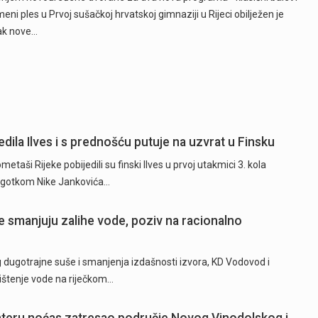
eni ples u Prvoj sušačkoj hrvatskoj gimnaziji u Rijeci obilježen je
ak nove…
dila Ilves i s prednošću putuje na uzvrat u Finsku
ši Rijeke pobijedili su finski Ilves u prvoj utakmici 3. kola
 pogotkom Nike Jankovića…
 smanjuju zalihe vode, poziv na racionalno
ugotrajne suše i smanjenja izdašnosti izvora, KD Vodovod i
rištenje vode na riječkom…