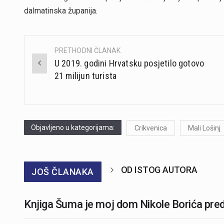
dalmatinska županija.
PRETHODNI ČLANAK
Post
U 2019. godini Hrvatsku posjetilo gotovo
navigation
21 milijun turista
Objavljeno u kategorijama:
Crikvenica
Mali Lošinj
OD ISTOG AUTORA
JOŠ ČLANAKA
Knjiga Šuma je moj dom Nikole Borića pred