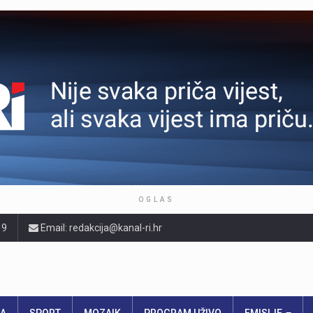
OGLAS
19
Email: redakcija@kanal-ri.hr