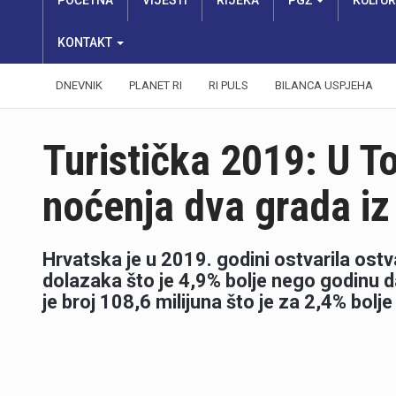
POČETNA
VIJESTI
RIJEKA
PGŽ
KULTU
KONTAKT
DNEVNIK
PLANET RI
RI PULS
BILANCA USPJEHA
Turistička 2019: U T
noćenja dva grada i
Hrvatska je u 2019. godini ostvarila ostv
dolazaka što je 4,9% bolje nego godinu dan
je broj 108,6 milijuna što je za 2,4% bolj