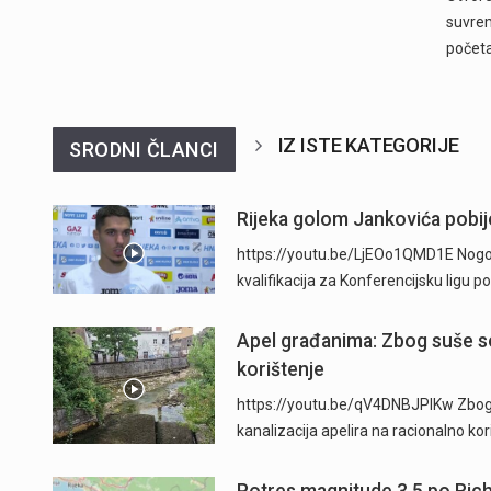
suvrem
počet
IZ ISTE KATEGORIJE
SRODNI ČLANCI
Rijeka golom Jankovića pobije
https://youtu.be/LjEOo1QMD1E Nogometa
kvalifikacija za Konferencijsku ligu
Apel građanima: Zbog suše se
korištenje
https://youtu.be/qV4DNBJPlKw Zbog d
kanalizacija apelira na racionalno ko