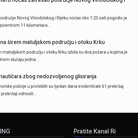
hteru noćas zatresao područje Novog Vinodolskog i
odručje Novog Vinodolskog i Rijeku noćas oko 1:20 sati pogodio je
epicentrom 11 kilometara…
 na širem matuljskom području i otoku Krku
 matuljskom području i otoku Krku izbila su dva požara u kojima je
ednom slučaju jedna…
 nautičara zbog nedozvoljenog glisiranja
orske policije u proteklih su tjedan dana evidentirale 61 prekršaj
 prekršaji odnosili…
ING
Pratite Kanal Ri