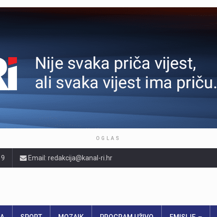
OGLAS
19
Email: redakcija@kanal-ri.hr