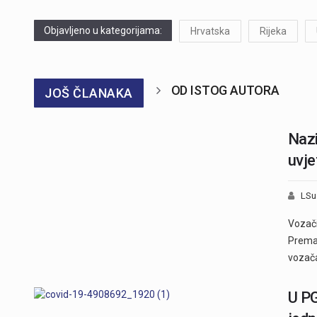
Objavljeno u kategorijama:
Hrvatska
Rijeka
OD ISTOG AUTORA
JOŠ ČLANAKA
Nazi
uvje
LSu
Vozači
Premalo
vozača
U PG