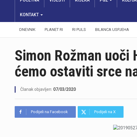
POČETNA
VIJESTI
RIJEKA
PGŽ
KULTU
KONTAKT
DNEVNIK
PLANET RI
RI PULS
BILANCA USPJEHA
Simon Rožman uoči H
ćemo ostaviti srce n
Članak objavljen:
07/03/2020
Podijeli na Facebook
Podijeli na X