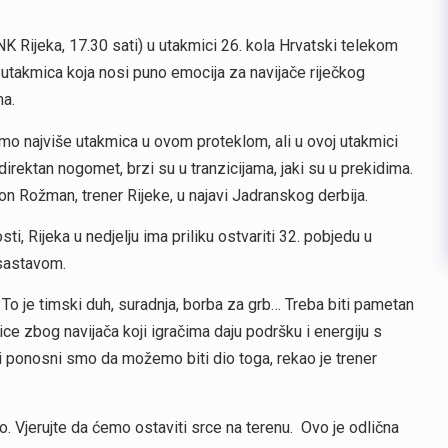
 Rijeka, 17.30 sati) u utakmici 26. kola Hrvatski telekom
, utakmica koja nosi puno emocija za navijače riječkog
ma.
smo najviše utakmica u ovom proteklom, ali u ovoj utakmici
direktan nogomet, brzi su u tranzicijama, jaki su u prekidima.
mon Rožman, trener Rijeke, u najavi Jadranskog derbija.
, Rijeka u nedjelju ima priliku ostvariti 32. pobjedu u
 sastavom.
u. To je timski duh, suradnja, borba za grb… Treba biti pametan
ce zbog navijača koji igračima daju podršku i energiju s
ači ponosni smo da možemo biti dio toga, rekao je trener
o. Vjerujte da ćemo ostaviti srce na terenu. Ovo je odlična