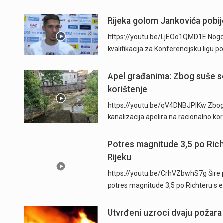
Rijeka golom Jankovića pobije
https://youtu.be/LjEOo1QMD1E Nogometa
kvalifikacija za Konferencijsku ligu
Apel građanima: Zbog suše se
korištenje
https://youtu.be/qV4DNBJPlKw Zbog d
kanalizacija apelira na racionalno ko
Potres magnitude 3,5 po Ric
Rijeku
https://youtu.be/CrhVZbwhS7g Šire p
potres magnitude 3,5 po Richteru s 
Utvrđeni uzroci dvaju požara