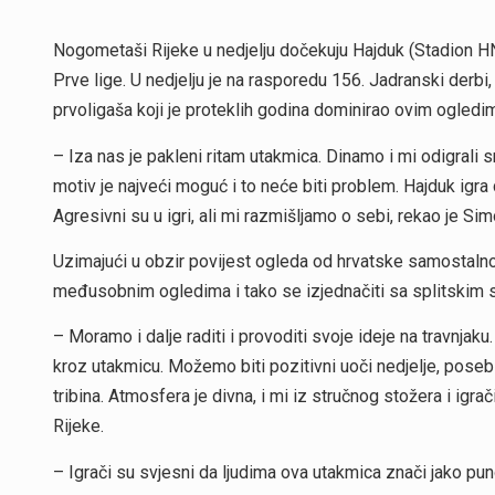
Nogometaši Rijeke u nedjelju dočekuju Hajduk (Stadion HNK
Prve lige. U nedjelju je na rasporedu 156. Jadranski derbi
prvoligaša koji je proteklih godina dominirao ovim ogledi
– Iza nas je pakleni ritam utakmica. Dinamo i mi odigrali 
motiv je najveći moguć i to neće biti problem. Hajduk igra 
Agresivni su u igri, ali mi razmišljamo o sebi, rekao je Si
Uzimajući u obzir povijest ogleda od hrvatske samostalnosti
međusobnim ogledima i tako se izjednačiti sa splitskim
– Moramo i dalje raditi i provoditi svoje ideje na travnjak
kroz utakmicu. Možemo biti pozitivni uoči nedjelje, posebi
tribina. Atmosfera je divna, i mi iz stručnog stožera i igr
Rijeke.
– Igrači su svjesni da ljudima ova utakmica znači jako pun