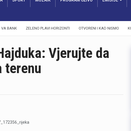
RA
SPORT
MOZAIK
PROGRAM UŽIVO
EMISIJE
VA BANK
ZELENO PLAVI HORIZONTI
OTVORENI I KAD NISMO
K
ajduka: Vjerujte da
a terenu