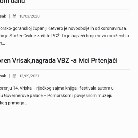
nom danu
sak
18/03/2020
orsko-goranskoj županiji četvero je novooboljelih od koronavirusa.
stio je Stožer Civilne zaštite PGŽ. To je najveći broju novozaraženih u
m…
ren Vrisak,nagrada VBZ -a Ivici Prtenjači
sak
13/09/2021
orenju 14. Vriska – riječkog sajma knjiga i festivala autora u
oju Guvernerove palače – Pomorskom i povijesnom muzeju
kog primorja…