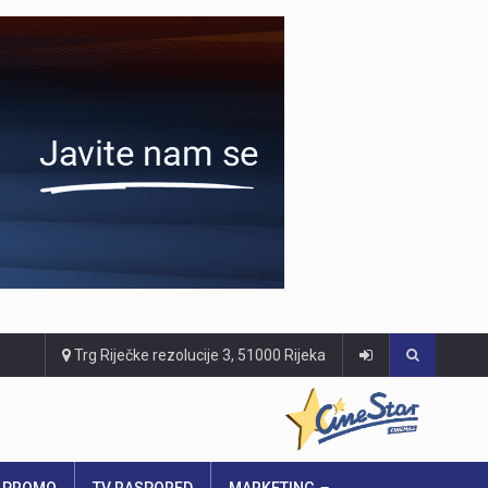
Trg Riječke rezolucije 3, 51000 Rijeka