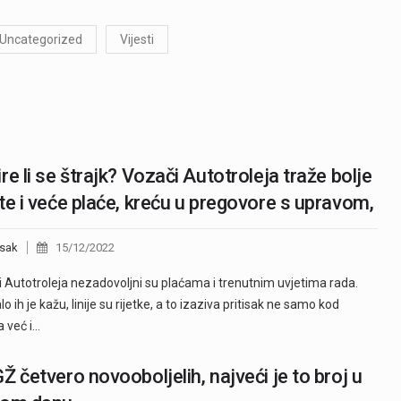
Uncategorized
Vijesti
re li se štrajk? Vozači Autotroleja traže bolje
te i veće plaće, kreću u pregovore s upravom,
sak
15/12/2022
 Autotroleja nezadovoljni su plaćama i trenutnim uvjetima rada.
 ih je kažu, linije su rijetke, a to izaziva pritisak ne samo kod
 već i…
Ž četvero novooboljelih, najveći je to broj u