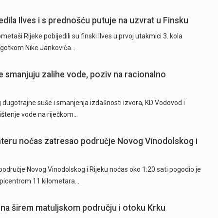
dila Ilves i s prednošću putuje na uzvrat u Finsku
ši Rijeke pobijedili su finski Ilves u prvoj utakmici 3. kola
 pogotkom Nike Jankovića…
 smanjuju zalihe vode, poziv na racionalno
ugotrajne suše i smanjenja izdašnosti izvora, KD Vodovod i
rištenje vode na riječkom…
hteru noćas zatresao područje Novog Vinodolskog i
odručje Novog Vinodolskog i Rijeku noćas oko 1:20 sati pogodio je
epicentrom 11 kilometara…
 na širem matuljskom području i otoku Krku