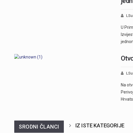
jed
LSu
U Prim
Izvije
jedno
Otvo
LSu
Na otv
Periv
Hrvats
IZ ISTE KATEGORIJE
SRODNI ČLANCI