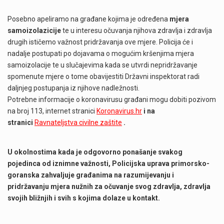
Posebno apeliramo na građane kojima je određena
mjera
samoizolazicije
te u interesu očuvanja njihova zdravlja i zdravlja
drugih ističemo važnost pridržavanja ove mjere. Policija će i
nadalje postupati po dojavama o mogućim kršenjima mjera
samoizolacije te u slučajevima kada se utvrdi nepridržavanje
spomenute mjere o tome obavijestiti Državni inspektorat radi
daljnjeg postupanja iz njihove nadležnosti.
Potrebne informacije o koronavirusu građani mogu dobiti pozivom
na broj 113, internet stranici
Koronavirus.hr
i na
stranici
Ravnateljstva civilne zaštite
.
U okolnostima kada je odgovorno ponašanje svakog
pojedinca od iznimne važnosti, Policijska uprava primorsko-
goranska zahvaljuje građanima na razumijevanju i
pridržavanju mjera nužnih za očuvanje svog zdravlja, zdravlja
svojih bližnjih i svih s kojima dolaze u kontakt.