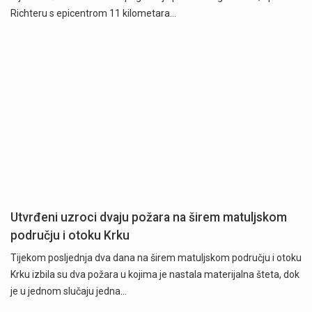
Richteru s epicentrom 11 kilometara…
Utvrđeni uzroci dvaju požara na širem matuljskom
području i otoku Krku
Tijekom posljednja dva dana na širem matuljskom području i otoku
Krku izbila su dva požara u kojima je nastala materijalna šteta, dok
je u jednom slučaju jedna…