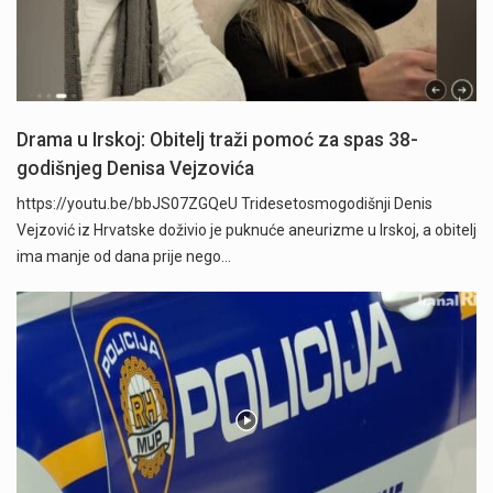
Drama u Irskoj: Obitelj traži pomoć za spas 38-
godišnjeg Denisa Vejzovića
https://youtu.be/bbJS07ZGQeU Tridesetosmogodišnji Denis
Vejzović iz Hrvatske doživio je puknuće aneurizme u Irskoj, a obitelj
ima manje od dana prije nego…