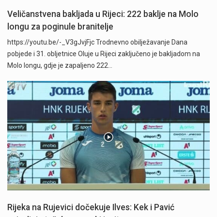
Veličanstvena bakljada u Rijeci: 222 baklje na Molo
longu za poginule branitelje
https://youtu.be/-_V3gJvjFjc Trodnevno obilježavanje Dana
pobjede i 31. obljetnice Oluje u Rijeci zaključeno je bakljadom na
Molo longu, gdje je zapaljeno 222…
Rijeka na Rujevici dočekuje Ilves: Kek i Pavić