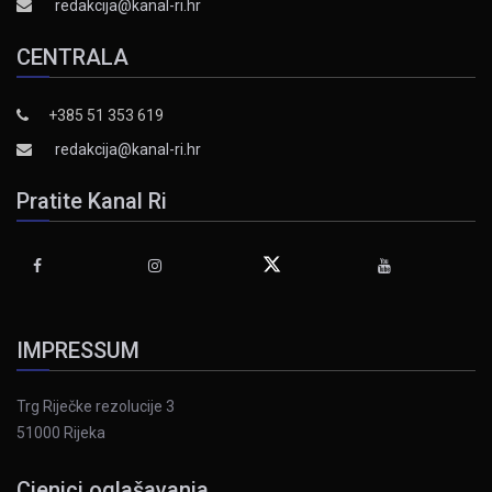
redakcija@kanal-ri.hr
CENTRALA
+385 51 353 619
redakcija@kanal-ri.hr
Pratite Kanal Ri
IMPRESSUM
Trg Riječke rezolucije 3
51000 Rijeka
Cjenici oglašavanja