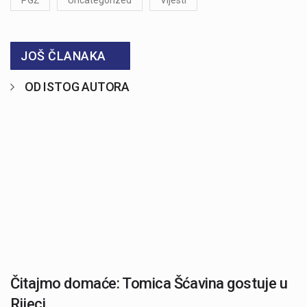
PGŽ
Uncategorized
Vijesti
JOŠ ČLANAKA
OD ISTOG AUTORA
Čitajmo domaće: Tomica Šćavina gostuje u
Rijeci