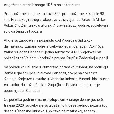
Angažman zračnih snaga HRZ-a na požarištima
Protupožarne snage iz sastava 855. protupožarne eskadrile 93.
krila Hrvatskog ratnog zrakoplovstva iz vojarne „Pukovnik Mirko
Vukušić“ u Zemuniku u utorak, 7. travnja 2020. godine, sudjelovale
su u gašenju pet požara.
Akcije su započele na požarištu kod Vrgorca u Splitsko-
dalmatinskoj županiji gdje je djelovao jedan Canadair CL-415, a
zatim su jedan Canadair i jedan Airtractor AT-802 djelovali na
požarištu na Velebitu (područje prema Krupi) u Zadarskoj županiji.
Na požaru koji je izbio u Primorsko-goranskoj županiji na području
Bakra u gašenju je sudjelovao Canadair, dok je na požarište
Kistanje-Krnjeuve-Đevrske u Šibensko-kninskoj županiji bio upućen
Airtractor. Na požarište kod Sinja (brdo Pavića nebesa) bio je
upućen jedan Canadair.
Od početka godine zračne protupožarne snage do zaključno 6.
travnja 2020. sudjelovale su u gašenju trideset jednog požara (po
deset u Šibensko-kninskoj i Splitsko-dalmatinskoj, sedam u