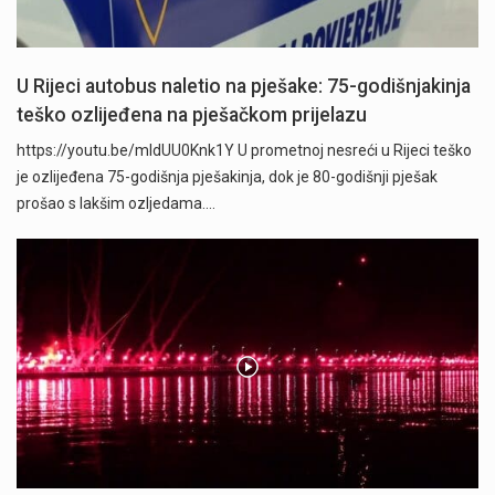
U Rijeci autobus naletio na pješake: 75-godišnjakinja
teško ozlijeđena na pješačkom prijelazu
https://youtu.be/mldUU0Knk1Y U prometnoj nesreći u Rijeci teško
je ozlijeđena 75-godišnja pješakinja, dok je 80-godišnji pješak
prošao s lakšim ozljedama.…