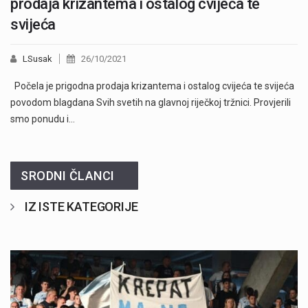
prodaja krizantema i ostalog cvijeća te
svijeća
LSusak
26/10/2021
Počela je prigodna prodaja krizantema i ostalog cvijeća te svijeća
povodom blagdana Svih svetih na glavnoj riječkoj tržnici. Provjerili
smo ponudu i…
SRODNI ČLANCI
IZ ISTE KATEGORIJE
Započela je prodaja članskih iskaznica i pretplate" />