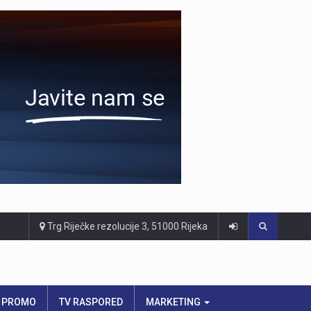
Trg Riječke rezolucije 3, 51000 Rijeka
PROMO
TV RASPORED
MARKETING