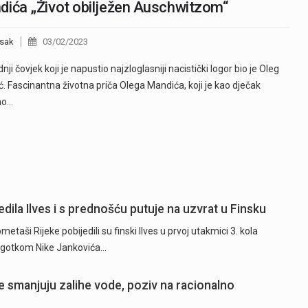
ića „Život obilježen Auschwitzom“
sak
03/02/2023
nji čovjek koji je napustio najzloglasniji nacistički logor bio je Oleg
. Fascinantna životna priča Olega Mandića, koji je kao dječak
no…
dila Ilves i s prednošću putuje na uzvrat u Finsku
ši Rijeke pobijedili su finski Ilves u prvoj utakmici 3. kola
 pogotkom Nike Jankovića…
 smanjuju zalihe vode, poziv na racionalno