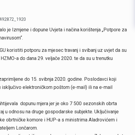
o je Izmjene i dopune Uvjeta i načina korištenja „Potpore za
navirusom“.
U koristiti potporu za mjesec travanj i svibanj uz uvjet da su
nika HZMO-a do dana 29. veljače 2020. te da su u trenutku
zaprimljene do 15. svibnja 2020. godine. Poslodavci koji
 isključivo elektroničkom poštom (e-mail) ili na e-mail
htijevala dopunu mjera jer je oko 7 500 sezonskih obrta
žaj u odnosu na druge gospodarske subjekte. Uključivanje
tske obrtničke komore i HUP-a s ministrima Aladrovićem i
nateljem Lončarom.