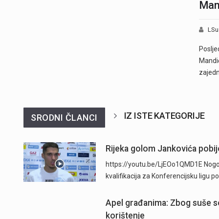
Mand
LSu
Posljed
Mandić
zajed
IZ ISTE KATEGORIJE
SRODNI ČLANCI
Rijeka golom Jankovića pobije
https://youtu.be/LjEOo1QMD1E Nogometa
kvalifikacija za Konferencijsku ligu
Apel građanima: Zbog suše se
korištenje