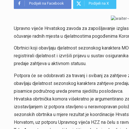
Podijeli na Facebook
Podijeli na X
Upravno vijeće Hrvatskog zavoda za zapošljavanje izglasal
očuvanje radnih mjesta u djelatnostima pogođenima Koro
Obrtnici koji obavljaju djelatnost sezonskog karaktera MOG
registrirali djelatnost i izvršili prijavu u sustav osigura
predaje zahtjeva u aktivnom statusu.
Potpora će se odobravati za travanj i svibanj za zahtjeve 
obavljaju djelatnost sezonskog karaktera zahtjeve predaju
pisarnice područnog ureda prema sjedištu poslodavca.
Hrvatska obrtnička komora višekratno je argumentirano za
izostavljanjem iz potpora stavljeno u neravnopravan polo
sezonskih obrtnika u mjere rezultat je koordinacije Hrva
Horvatom, uz potporu Upravnog vijeća HZZ na čelu s rav