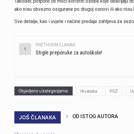
Također, potpore će moći koristiti osobe koje obavljaju 
ako nisu obvezno osigurane po drugoj osnovi ili ako nisu 
Sve detalje, kao i uvjete i načine predaje zahtjeva za se
PRETHODNI ČLANAK
Post
Stigle preporuke za autoškole!
navigation
Objavljeno u kategorijama:
Hrvatska
PGŽ
U
OD ISTOG AUTORA
JOŠ ČLANAKA