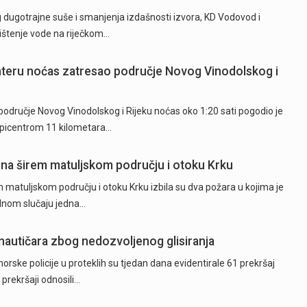
ugotrajne suše i smanjenja izdašnosti izvora, KD Vodovod i
rištenje vode na riječkom…
hteru noćas zatresao područje Novog Vinodolskog i
odručje Novog Vinodolskog i Rijeku noćas oko 1:20 sati pogodio je
epicentrom 11 kilometara…
 na širem matuljskom području i otoku Krku
 matuljskom području i otoku Krku izbila su dva požara u kojima je
ednom slučaju jedna…
 nautičara zbog nedozvoljenog glisiranja
orske policije u proteklih su tjedan dana evidentirale 61 prekršaj
 prekršaji odnosili…