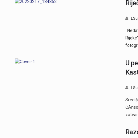
Rije
LSu
Nedavn
Rijeke
fotogr
U pe
Kast
LSu
Središ
ČAnson
zatvar
Razo