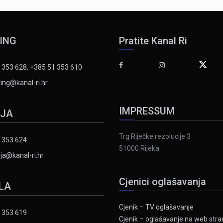
ING
Pratite Kanal Ri
 353 628, +385 51 353 610
ing@kanal-ri.hr
IMPRESSUM
IJA
Trg Riječke rezolucije 3
 353 624
51000 Rijeka
ja@kanal-ri.hr
Cjenici oglašavanja
LA
Cjenik – TV oglašavanje
 353 619
Cjenik – oglašavanje na web stran