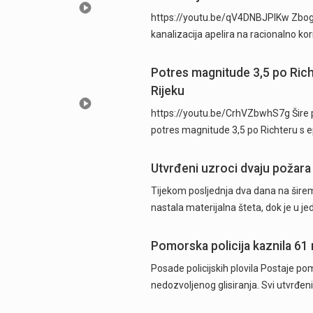
https://youtu.be/qV4DNBJPlKw Zbog d
kanalizacija apelira na racionalno ko
Potres magnitude 3,5 po Ric
Rijeku
https://youtu.be/CrhVZbwhS7g Šire p
potres magnitude 3,5 po Richteru s 
Utvrđeni uzroci dvaju požara
Tijekom posljednja dva dana na širem
nastala materijalna šteta, dok je u j
Pomorska policija kaznila 61
Posade policijskih plovila Postaje pom
nedozvoljenog glisiranja. Svi utvrđeni