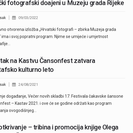
čki fotografski doajeni u Muzeju grada Rijeke
sak
09/03/2022
o otvorena izložba „Hrvatski fotografi – zbirka Muzeja grada
“ ima i svoj popratni program. Njime se umijeće i umjetnost
afije…
tak na Kastvu Čansonfest zatvara
afsko kulturno leto
sak
24/08/2021
nje događanje, Večer novih skladbi 17. Festivala čakavske šansone
fest – Kastav 2021. i ove će se godine održati kao program
anja ovogodišnjeg…
tkrivanje – tribina i promocija knjige Olega