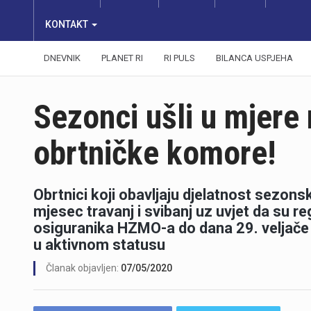
KONTAKT
DNEVNIK
PLANET RI
RI PULS
BILANCA USPJEHA
Sezonci ušli u mjere
obrtničke komore!
Obrtnici koji obavljaju djelatnost sezon
mjesec travanj i svibanj uz uvjet da su regi
osiguranika HZMO-a do dana 29. veljače 
u aktivnom statusu
Članak objavljen:
07/05/2020