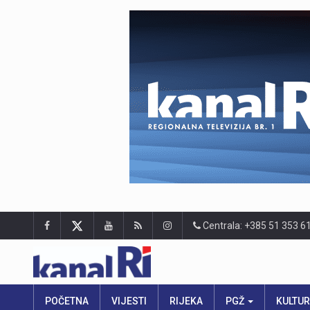
Centrala: +385 51 353 6
POČETNA
VIJESTI
RIJEKA
PGŽ
KULTU