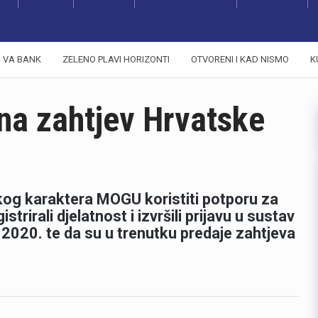
VA BANK
ZELENO PLAVI HORIZONTI
OTVORENI I KAD NISMO
K
 na zahtjev Hrvatske
skog karaktera MOGU koristiti potporu za
strirali djelatnost i izvršili prijavu u sustav
2020. te da su u trenutku predaje zahtjeva