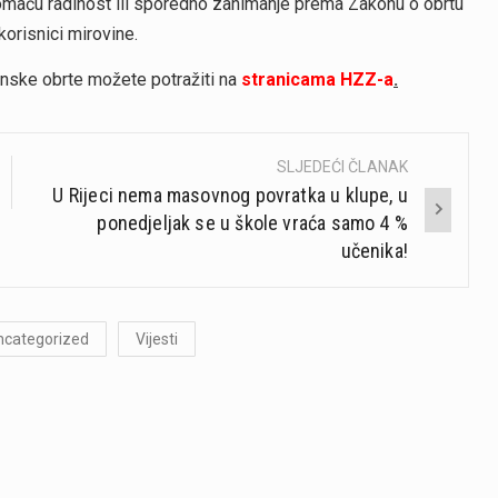
domaću radinost ili sporedno zanimanje prema Zakonu o obrtu
korisnici mirovine.
zonske obrte možete potražiti na
stranicama HZZ-a
.
SLJEDEĆI ČLANAK
U Rijeci nema masovnog povratka u klupe, u
ponedjeljak se u škole vraća samo 4 %
učenika!
ncategorized
Vijesti