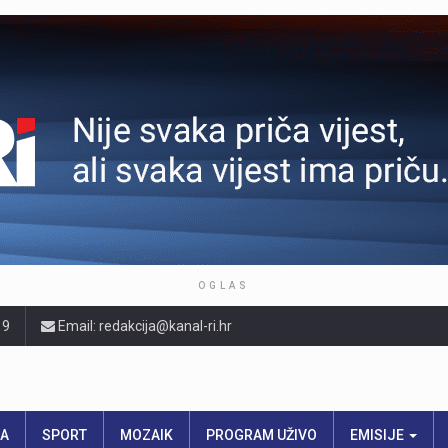
OGLAS
19
Email: redakcija@kanal-ri.hr
RA
SPORT
MOZAIK
PROGRAM UŽIVO
EMISIJE