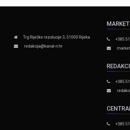
MARKET
Trg Riječke rezolucije 3, 51000 Rijeka
+385 51
redakcija@kanal-ri.hr
market
REDAKC
+385 51
redakci
CENTRA
+385 51