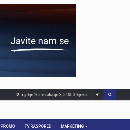
Trg Riječke rezolucije 3, 51000 Rijeka
PROMO
TV RASPORED
MARKETING