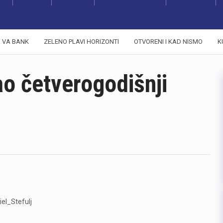
VA BANK
ZELENO PLAVI HORIZONTI
OTVORENI I KAD NISMO
K
ao četverogodišnji