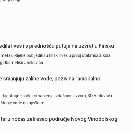
dila Ilves i s prednošću putuje na uzvrat u Finsku
ši Rijeke pobijedili su finski Ilves u prvoj utakmici 3. kola
 pogotkom Nike Jankovića…
 smanjuju zalihe vode, poziv na racionalno
ugotrajne suše i smanjenja izdašnosti izvora, KD Vodovod i
rištenje vode na riječkom…
hteru noćas zatresao područje Novog Vinodolskog i