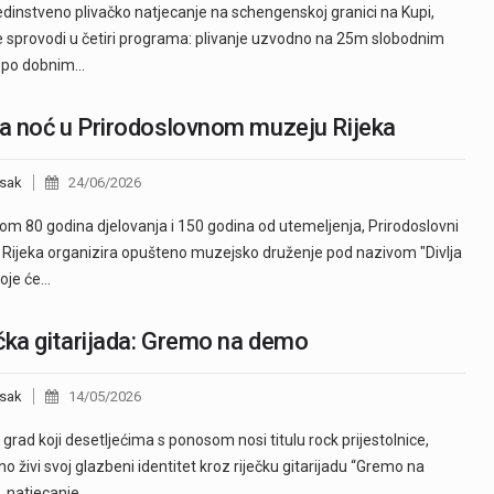
jedinstveno plivačko natjecanje na schengenskoj granici na Kupi,
e sprovodi u četiri programa: plivanje uzvodno na 25m slobodnim
m po dobnim…
ja noć u Prirodoslovnom muzeju Rijeka
sak
24/06/2026
m 80 godina djelovanja i 150 godina od utemeljenja, Prirodoslovni
Rijeka organizira opušteno muzejsko druženje pod nazivom "Divlja
koje će…
čka gitarijada: Gremo na demo
sak
14/05/2026
, grad koji desetljećima s ponosom nosi titulu rock prijestolnice,
o živi svoj glazbeni identitet kroz riječku gitarijadu “Gremo na
 natjecanje…