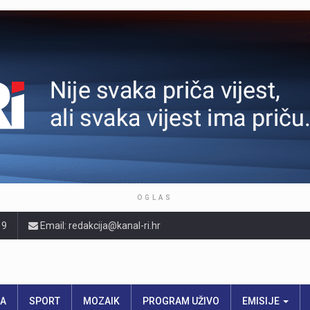
OGLAS
19
Email: redakcija@kanal-ri.hr
RA
SPORT
MOZAIK
PROGRAM UŽIVO
EMISIJE