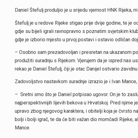
Daniel Štefulj produljio je u srijedu vjernost HNK Rijeka,
Štefulj je u redove Rijeke stigao prije dvije godine, te je 
gdje su bijeli igrali ravnopravno s poznatim svjetskim klu
gdje je izborio mjesto u prvoj postavi i ostavio odličan do
– Osobno sam prezadovoljan i presretan na ukazanom povje
produžiti suradnju s Rijekom. Vjerujem da je ispred nas us
rekao je Daniel Štefulj, čiji je otac Danijel ostvario zavidn
Zadovoljstvo nastavkom suradnje izrazio je i Ivan Mance,
– Sretni smo što je Daniel potpisao ugovor. On je to zas
najperspektivnijih lijevih bekova u Hrvatskoj. Pred njime j
upravo zbog njegovog karaktera, i obitelji koja je čvrsto n
bolji i bolji igrač, te da će biti važan dio momčadi Rijeke, 
Mance.