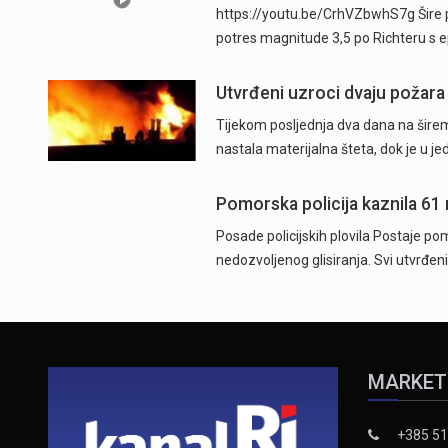
https://youtu.be/CrhVZbwhS7g Šire p
potres magnitude 3,5 po Richteru s 
Utvrđeni uzroci dvaju požara
Tijekom posljednja dva dana na širem
nastala materijalna šteta, dok je u j
Pomorska policija kaznila 61
Posade policijskih plovila Postaje pom
nedozvoljenog glisiranja. Svi utvrđeni
MARKET
+385 51