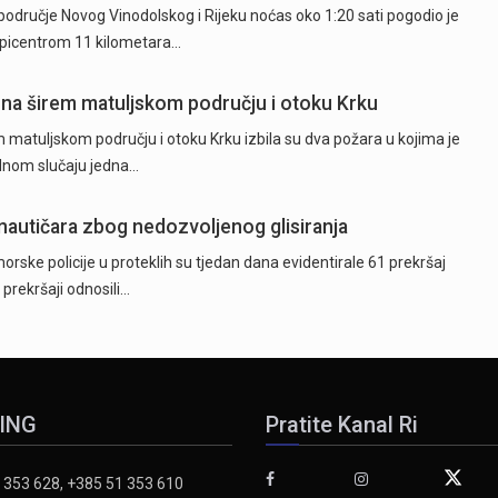
odručje Novog Vinodolskog i Rijeku noćas oko 1:20 sati pogodio je
epicentrom 11 kilometara…
 na širem matuljskom području i otoku Krku
 matuljskom području i otoku Krku izbila su dva požara u kojima je
ednom slučaju jedna…
 nautičara zbog nedozvoljenog glisiranja
orske policije u proteklih su tjedan dana evidentirale 61 prekršaj
 prekršaji odnosili…
ING
Pratite Kanal Ri
 353 628, +385 51 353 610