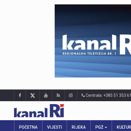
Centrala: +385 51 353 6
POČETNA
VIJESTI
RIJEKA
PGŽ
KULTU