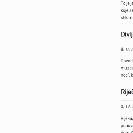
To je 
koje s
stilo
Divl
LSu
Povodo
muzej 
noć", 
Rije
LSu
Rijeka
ponovn
demo”,