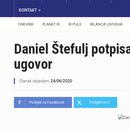
KONTAKT
DNEVNIK
PLANET RI
RI PULS
BILANCA USPJEHA
Daniel Štefulj potpis
ugovor
Članak objavljen:
24/06/2020
Podijeli na Facebook
Podijeli na X