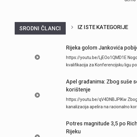
IZ ISTE KATEGORIJE
SRODNI ČLANCI
Rijeka golom Jankovića pobije
https://youtu.be/LjEOo1QMD1E Nogometa
kvalifikacija za Konferencijsku ligu
Apel građanima: Zbog suše se
korištenje
https://youtu.be/qV4DNBJPlKw Zbog d
kanalizacija apelira na racionalno ko
Potres magnitude 3,5 po Ric
Rijeku