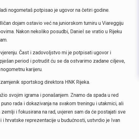
 mladi nogometaš potpisao je ugovor na četiri godine.
odličan dojam ostavio već na juniorskom turniru u Viareggiju
bovima. Nakon nekoliko posudbi, Daniel se vratio u Rijeku
jam.
renju. Čast i zadovoljstvo mi je potpisati ugovor i
pješan period i potrudit ću se da ostvarimo zadane ciljeve,
u nogometnu karijeru.
 zamjenik sportskog direktora HNK Rijeka.
lužio svojim igrama i ponašanjem. Znamo da spada u red
e puno rada i dokazivanja na svakom treningu i utakmici, ali
a zemlji i fokusirana na rad, uvjeren sam da će postajati sve
ali i hrvatske reprezentacije u budućnosti, ustvrdio je Ivan