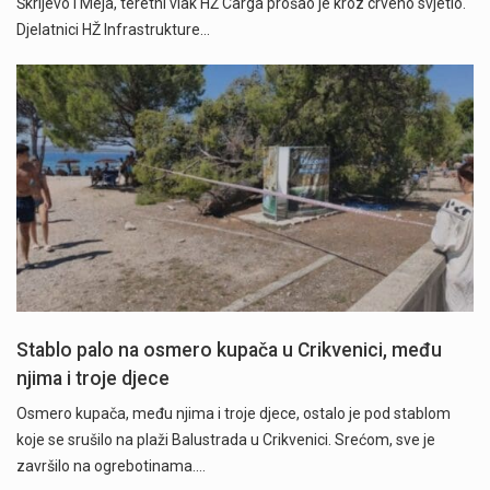
Škrljevo i Meja, teretni vlak HŽ Carga prošao je kroz crveno svjetlo.
Djelatnici HŽ Infrastrukture…
Stablo palo na osmero kupača u Crikvenici, među
njima i troje djece
Osmero kupača, među njima i troje djece, ostalo je pod stablom
koje se srušilo na plaži Balustrada u Crikvenici. Srećom, sve je
završilo na ogrebotinama.…