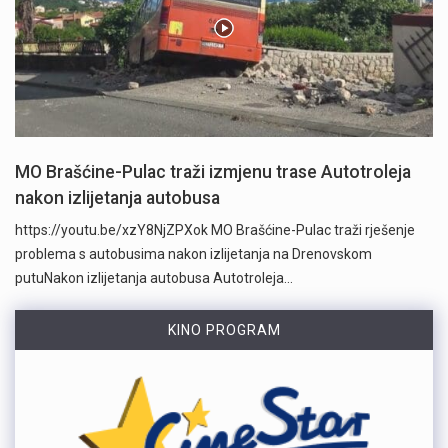
MO Brašćine-Pulac traži izmjenu trase Autotroleja
nakon izlijetanja autobusa
https://youtu.be/xzY8NjZPXok MO Brašćine-Pulac traži rješenje
problema s autobusima nakon izlijetanja na Drenovskom
putuNakon izlijetanja autobusa Autotroleja…
KINO PROGRAM