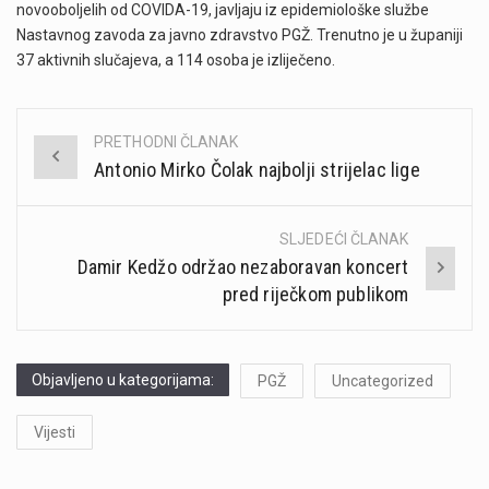
novooboljelih od COVIDA-19, javljaju iz epidemiološke službe
Nastavnog zavoda za javno zdravstvo PGŽ. Trenutno je u županiji
37 aktivnih slučajeva, a 114 osoba je izliječeno.
PRETHODNI ČLANAK
Post
Antonio Mirko Čolak najbolji strijelac lige
navigation
SLJEDEĆI ČLANAK
Damir Kedžo održao nezaboravan koncert
pred riječkom publikom
Objavljeno u kategorijama:
PGŽ
Uncategorized
Vijesti