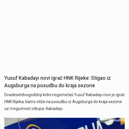
Yusuf Kabadayı novi igrač HNK Rijeke: Stigao iz
Augsburga na posudbu do kraja sezone
Dvadesetdvogodišnji krilni nogometaš Yusuf Kabadayı novi je igrač
HNK Rijeka, kamo stiže na posudbu iz Augsburga do kraja sezone
uz mogućnost otkupa. Kabadayı…