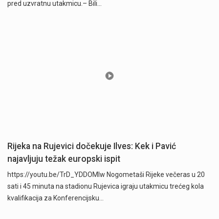
pred uzvratnu utakmicu.– Bili…
Rijeka na Rujevici dočekuje Ilves: Kek i Pavić
najavljuju težak europski ispit
https://youtu.be/TrD_YDDOMIw Nogometaši Rijeke večeras u 20
sati i 45 minuta na stadionu Rujevica igraju utakmicu trećeg kola
kvalifikacija za Konferencijsku…