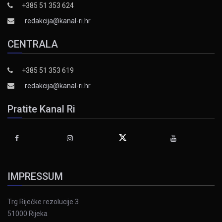
+385 51 353 624
redakcija@kanal-ri.hr
CENTRALA
+385 51 353 619
redakcija@kanal-ri.hr
Pratite Kanal Ri
IMPRESSUM
Trg Riječke rezolucije 3
51000 Rijeka