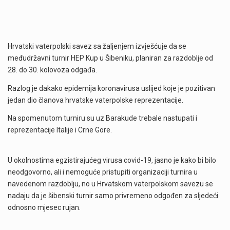
Hrvatski vaterpolski savez sa žaljenjem izvješćuje da se
međudržavni turnir HEP Kup u Šibeniku, planiran za razdoblje od
28. do 30. kolovoza odgađa.
Razlog je dakako epidemija koronavirusa uslijed koje je pozitivan
jedan dio članova hrvatske vaterpolske reprezentacije.
Na spomenutom turniru su uz Barakude trebale nastupati i
reprezentacije Italije i Crne Gore.
U okolnostima egzistirajućeg virusa covid-19, jasno je kako bi bilo
neodgovorno, ali i nemoguće pristupiti organizaciji turnira u
navedenom razdoblju, no u Hrvatskom vaterpolskom savezu se
nadaju da je šibenski turnir samo privremeno odgođen za sljedeći
odnosno mjesec rujan.