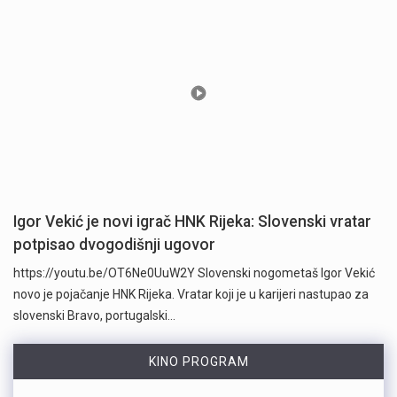
Igor Vekić je novi igrač HNK Rijeka: Slovenski vratar
potpisao dvogodišnji ugovor
https://youtu.be/OT6Ne0UuW2Y Slovenski nogometaš Igor Vekić
novo je pojačanje HNK Rijeka. Vratar koji je u karijeri nastupao za
slovenski Bravo, portugalski…
KINO PROGRAM