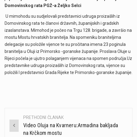
Domovinskog rata PGŽ-a Željko Selci
U mimohodu su sudjelovali predstavnici udruga proizašlih iz
Domovinskog rata te članovi državnih, županijskih i gradskih
izaslanstava. Mimohod je počeo na Trgu 128. brigade, a završio na
mostu Mostu hrvatskih branitelja. Na spomeniku braniteljima
delegacije su položile vijence te su pročitana imena 23 poginula
branitelja u Oluji iz Primorsko -goranske županije. Proslava Oluje u
Rijeci počela je ujutro polaganjem vijenaca na spomen područja.Uz
predstavnike udruga proizašlih iz Domovinskog rata, vijence su
položili I predstavnici Grada Rijeke te Primorsko-goranske županije.
PRETHODNI ČLANAK
Post
Video Oluja na Kvarneru:Armadina bakljada
navigation
na Krčkom mostu