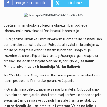
Podijeli na Facebook
Podijeli na X
Svečanim mimohodom u Rijeci je obilježen Dan pobjede
i domovinske zahvalnosti i Dan hrvatskih branitelja.
– Građanima Hrvatske I svim hrvatskim ljudma želim čestitati Dan
domovinske zahvalnosti, dan Pobjede, a hrvatskim braniteljima,
mojim prijateljima iskreno čestitam njihov dan. Drago mi je
izuzetno da smo u Rijeci I da branitelji županije organiziraju ovu
proslavu na jedan dostojanstven način, poručio je
, izaslanik
Ministarstva hrvatskih branitelja Marko Ratković
Na 25. obljetnicu Oluje, riječkim Korzom je prošao mimohod svih
ratnih postrojbi iz Primorsko-goranske županije.
– Ovaj dan ima veliko značenje za nas branitelje. Oslobodili smo
Hrvatsku od neprijatelja, dobili smo svoju državu, a danas se prije
svega sjećamo se na sve poginule I nestale branitelje,istaknuo
je
predsjednik Udruge branitelja i veterana Vojne policije iz