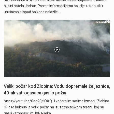
blizini hotela Jadran. Prema informacijama policije, u trenutku
urušavanja ispod balkona nalazile…
Veliki požar kod Zlobina: Vodu dopremale željeznice,
40-ak vatrogasaca gasilo požar
https://youtu.be/Gad20jtIOAQ U večernjim satima između Zlobina
i Plase buknuo je veliki požar na izuzetno teškom terenu koji su
gasili vatrogasci iz JVP Rijeka…