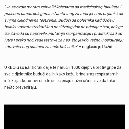
“Ja se ovdje moram zahvaliti kolegama sa medicinskog fakulteta i
posebno danas kolegama s Nastavnog zavoda jer smo organizirali
s njma cjelodnevna testiranja. Budući da bolesnika kad dođe u
bolnicu morate tretirati kao pozitivnog dok ne pristigne test, kolege
iza Zavoda su napravile unutarnju reorganizaciju I praktički sad od
jutra I preko noći rade testove za nas, što je vrlo važno u osiguranju
zdravstvenog sustava za naše bolesnike”
– naglasio je Ružić.
U KBC-u su išli i korak dalje te naručili 1000 cijepiva protiv gripe za
svoje djelatnike budući da ih, kako kažu, brine sraz respiratornih
infekcija i koronavirusa te se osjećaju dužni učiniti sve da tako
nešto preveniraju.