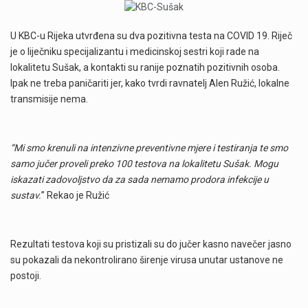
U KBC-u Rijeka utvrđena su dva pozitivna testa na COVID 19. Riječ
je o liječniku specijalizantu i medicinskoj sestri koji rade na
lokalitetu Sušak, a kontakti su ranije poznatih pozitivnih osoba.
Ipak ne treba paničariti jer, kako tvrdi ravnatelj Alen Ružić, lokalne
transmisije nema.
“Mi smo krenuli na intenzivne preventivne mjere i testiranja te smo
samo jučer proveli preko 100 testova na lokalitetu Sušak. Mogu
iskazati zadovoljstvo da za sada nemamo prodora infekcije u
sustav.
” Rekao je Ružić
Rezultati testova koji su pristizali su do jučer kasno navečer jasno
su pokazali da nekontrolirano širenje virusa unutar ustanove ne
postoji.