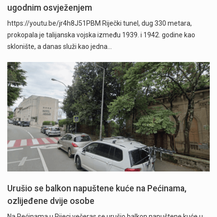
ugodnim osvježenjem
https://youtu.be/jr4h8J51PBM Riječki tunel, dug 330 metara,
prokopala je talijanska vojska između 1939. i 1942. godine kao
sklonište, a danas služi kao jedna…
Urušio se balkon napuštene kuće na Pećinama,
ozlijeđene dvije osobe
Na Pećinama u Rijeci večeras se urušio balkon napuštene kuće u