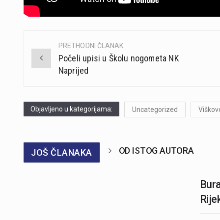
PRETHODNI ČLANAK
Post
Počeli upisi u Školu nogometa NK
navigation
Naprijed
Objavljeno u kategorijama:
Uncategorized
Viškov
OD ISTOG AUTORA
JOŠ ČLANAKA
Bura
Rije