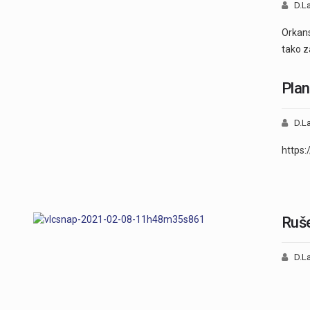
D.La
Orkans
tako z
Plan
D.La
https
Ruše
D.La