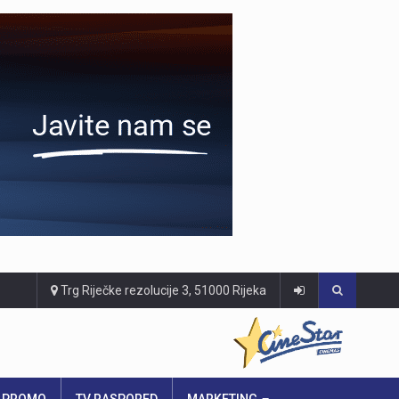
Trg Riječke rezolucije 3, 51000 Rijeka