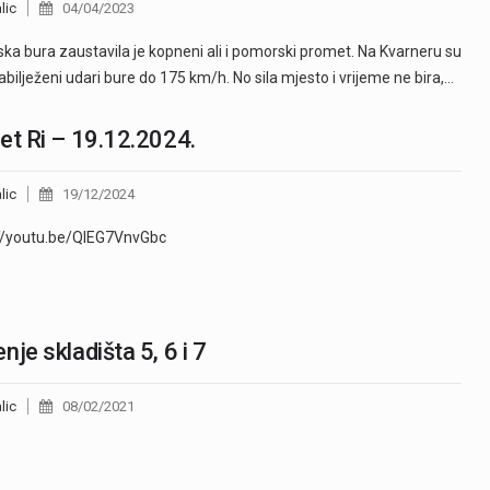
lic
04/04/2023
ka bura zaustavila je kopneni ali i pomorski promet. Na Kvarneru su
abilježeni udari bure do 175 km/h. No sila mjesto i vrijeme ne bira,…
et Ri – 19.12.2024.
lic
19/12/2024
://youtu.be/QIEG7VnvGbc
nje skladišta 5, 6 i 7
lic
08/02/2021