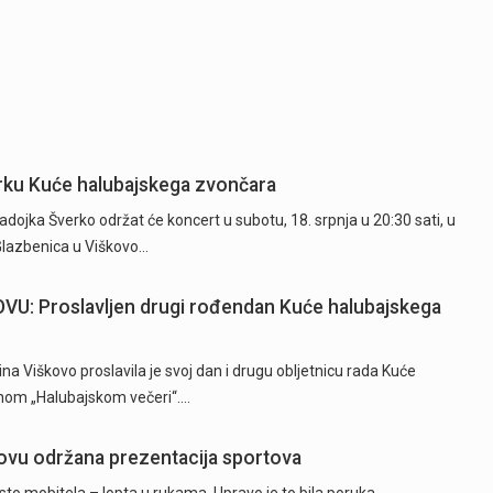
rku Kuće halubajskega zvončara
ojka Šverko održat će koncert u subotu, 18. srpnja u 20:30 sati, u
Glazbenica u Viškovo…
: Proslavljen drugi rođendan Kuće halubajskega
Viškovo proslavila je svoj dan i drugu obljetnicu rada Kuće
nom „Halubajskom večeri“.…
kovu održana prezentacija sportova
o mobitela – lopta u rukama. Upravo je to bila poruka