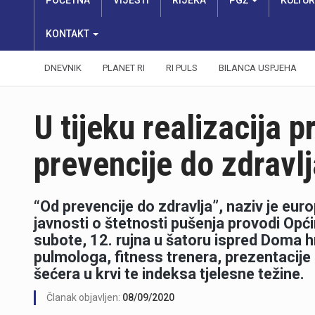
POČETNA
VIJESTI
RIJEKA
PGŽ
KULTU
KONTAKT
DNEVNIK
PLANET RI
RI PULS
BILANCA USPJEHA
U tijeku realizacija 
prevencije do zdravlj
“Od prevencije do zdravlja”, naziv je eur
javnosti o štetnosti pušenja provodi Opći
subote, 12. rujna u šatoru ispred Doma h
pulmologa, fitness trenera, prezentacije
šećera u krvi te indeksa tjelesne težine.
Članak objavljen:
08/09/2020