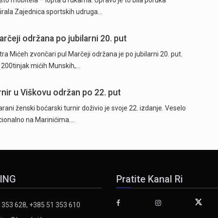
zirala Zajednica sportskih udruga…
čeji održana po jubilarni 20. put
Mićeh zvončari pul Marčeji održana je po jubilarni 20. put.
 200tinjak mićih Munskih,…
nir u Viškovu održan po 22. put
i ženski boćarski turnir doživio je svoje 22. izdanje. Veselo
icionalno na Marinićima.…
ING
Pratite Kanal Ri
 353 628, +385 51 353 610