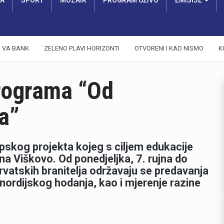
RA
SPORT
MOZAIK
PROGRAM UŽIVO
EMISIJE
VA BANK
ZELENO PLAVI HORIZONTI
OTVORENI I KAD NISMO
K
programa “Od
a”
opskog projekta kojeg s ciljem edukacije
na Viškovo. Od ponedjeljka, 7. rujna do
rvatskih branitelja održavaju se predavanja
 nordijskog hodanja, kao i mjerenje razine