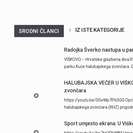
IZ ISTE KATEGORIJE
SRODNI ČLANCI
Radojka Šverko nastupa u pa
VIŠKOVO – Hrvatska glazbena diva Rad
parku Kuće halubajskega zvončara. 
HALUBAJSKA VEČER U VIŠKOVU
zvončara
https://youtu.be/0SeWp7P6SG0 Općina 
halubajskega zvončara (KHZ) prigod
Sport umjesto ekrana: U Viš
https://youtu.be/hp7tg2RkWIM Umjest