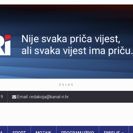
OGLAS
19
Email: redakcija@kanal-ri.hr