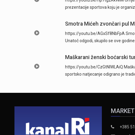
prezentacije sportova koju je organi
Smotra Mićeh zvončari pul Mar
https://youtu.be/AGxSf8NbFpA Smotra 
Unatoč odgodi, skupilo se ove godine
Maškarani ženski boćarski tur
https://youtu.be/CzGtNlWLAiQ Maškaran
sportsko natjecanje odigrano je trad
MARKET
+385 51