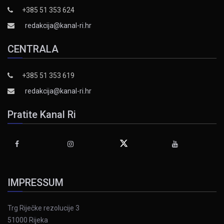
+385 51 353 624
redakcija@kanal-ri.hr
CENTRALA
+385 51 353 619
redakcija@kanal-ri.hr
Pratite Kanal Ri
IMPRESSUM
Trg Riječke rezolucije 3
51000 Rijeka