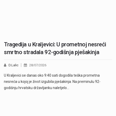
Tragedija u Kraljevici: U prometnoj nesreći
smrtno stradala 92-godišnja pješakinja
D.Lalic
28/07/2026
U Kraljevici se danas oko 9:40 sati dogodila teška prometna
nesreća u kojoj je život izgubila pješakinja. Na preminulu 92-
godišnju hrvatsku državljanku naletjelo…