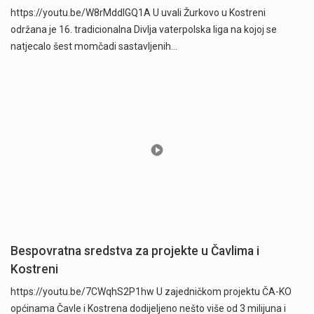
https://youtu.be/W8rMddIGQ1A U uvali Žurkovo u Kostreni
održana je 16. tradicionalna Divlja vaterpolska liga na kojoj se
natjecalo šest momčadi sastavljenih…
Bespovratna sredstva za projekte u Čavlima i
Kostreni
https://youtu.be/7CWqhS2P1hw U zajedničkom projektu ČA-KO
općinama Čavle i Kostrena dodijeljeno nešto više od 3 milijuna i