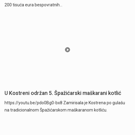
200 tisuća eura bespovratnih…
U Kostreni održan 5. Špažićarski maškarani kotlić
https://youtu.be/pdo0Bg0-bx8 Zamirisala je Kostrena po gulašu
na tradicionalnom Špažićarskom maškaranom kotliću.