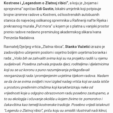
Kostrene i „Legendom o Zlatnoj ribici“
, a koju je „bojama i
sprejevima“ ispričao
Edi Gustin
, lokalni umjetnik koji potpisuje
brojne iznimne radove u Kostreni, od kostrenskih autobusnih
stanica do najvećeg oslikanog spremnika u Rafineriji nafte Rijeka i
prekrasnog murala „Put mora“ u kojem je s platna u vanjski prostor
prenio radove nedavno preminulog akademskog slikara Ivana
Penzeša-Nadalova.
Ravnatelj Dječjeg vrtića „Zlatna ribica“,
Stanko Vučetić
izrazio je
zadovoljstvo učinjenim poslom i osjetno boljim uvjetima boravka i
rada: „
Volio bih se zahvaliti svima koji su na projektu radili i u njemu
sudjelovali.
Posebna zahvala pripada djeci, roditeljima i djelatnicima
koji su se uz koronu s puno razumijevanja prilagođavali
reorganizaciji rada i promijenjenim uvjetima tijekom radova. Nadam
se da će se svima svidjeti i novi izgled našeg vrtića koji se sada ističe
u prostoru predivnim crtežima koji karakteriziraju neke od
vrijednosti koje u odgojno obrazovnom radu posebno zastupamo, a
to su ekologija i očuvanje okoliša u kojem živimo te pomorstvo i
čakavština kao temelji kostrenske tradicije. Posebno vrijedi istaknuti
“Legendu o Zlatnoj ribici”, priču koju su smislili i ilustrirali naši klinci,