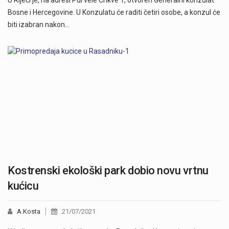
U Rijeci je, na adresi Pul vele Crikve 1, otvoren Generalni konzulat
Bosne i Hercegovine. U Konzulatu će raditi četiri osobe, a konzul će
biti izabran nakon…
Kostrenski ekološki park dobio novu vrtnu
kućicu
A.Kosta
21/07/2021