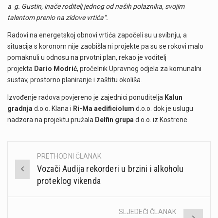
a g. Gustin, inače roditelj jednog od naših polaznika, svojim
talentom prenio na zidove vrtića“.
Radovi na energetskoj obnovi vrtića započeli su u svibnju, a
situacija s koronom nije zaobišla ni projekte pa su se rokovi malo
pomaknuli u odnosu na prvotni plan, rekao je voditelj
projekta
Dario Modrić
, pročelnik Upravnog odjela za komunalni
sustav, prostorno planiranje i zaštitu okoliša.
Izvođenje radova povjereno je zajednici ponuditelja
Kalun
gradnja
d.o.o. Klana i
Ri-Ma aedificiolum
d.o.o. dok je uslugu
nadzora na projektu pružala
Delfin grupa
d.o.o. iz Kostrene.
PRETHODNI ČLANAK
Post
Vozači Audija rekorderi u brzini i alkoholu
navigation
proteklog vikenda
SLJEDEĆI ČLANAK