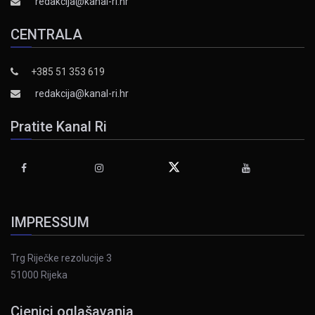
redakcija@kanal-ri.hr
CENTRALA
+385 51 353 619
redakcija@kanal-ri.hr
Pratite Kanal Ri
IMPRESSUM
Trg Riječke rezolucije 3
51000 Rijeka
Cjenici oglašavanja