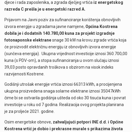
djece i rada zaposlenika, a zgrada dječjeg vrtića
iz energetskog
razreda C prešla je u energetski razred A.
Prijavom na Javni poziv za sufinanciranje korištenja obnovljivih
izvora energije u zgradama javne namjene,
Općina Kostrena
dobila je i dodatnih 140.780,00 kuna za projekt izgradnje
fotonaponske elektrane
snage 30 kW na krovu zgrade vrtića koja
će proizvodit električnu energiju iz obnovljivih izvora energije
(sunčeva energija). Ukupna vrijednost investicije iznosi 360.700,00
kuna (s PDV-om), a stopa sufinanciranja u ovom slučaju iznosi
39,03 posto opravdanih troškova s obzirom na visok indeks
razvijenosti Kostrene.
Godišnji utrošak energije vrtića iznosi 66313 kWh, a procijenjena
ukupna proizvedena snaga solarne elektrane iznosi 35047kWh
čime bi se ostvarila godišnja ušteda od oko 30 tisuća kuna i povrat
investicije u roku od 7 godina. Realizacija ovog projekta planirana
je za proljeće 2021. godine.
Osim energetske obnove,
zahvaljujući potpori INE d.d. i Općine
Kostrena vrtić je dobio i prekrasne murale s prikazima života