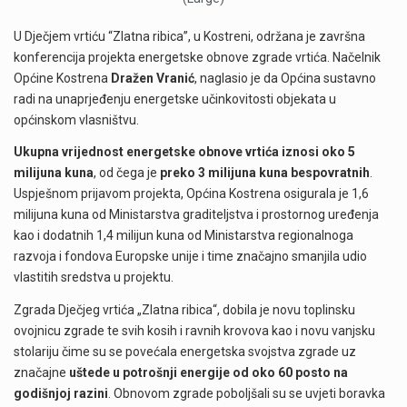
U Dječjem vrtiću “Zlatna ribica”, u Kostreni, održana je završna
konferencija projekta energetske obnove zgrade vrtića. Načelnik
Općine Kostrena
Dražen Vranić
, naglasio je da Općina sustavno
radi na unaprjeđenju energetske učinkovitosti objekata u
općinskom vlasništvu.
Ukupna vrijednost energetske obnove vrtića iznosi oko 5
milijuna kuna
, od čega je
preko 3 milijuna kuna bespovratnih
.
Uspješnom prijavom projekta, Općina Kostrena osigurala je 1,6
milijuna kuna od Ministarstva graditeljstva i prostornog uređenja
kao i dodatnih 1,4 milijun kuna od Ministarstva regionalnoga
razvoja i fondova Europske unije i time značajno smanjila udio
vlastitih sredstva u projektu.
Zgrada Dječjeg vrtića „Zlatna ribica“, dobila je novu toplinsku
ovojnicu zgrade te svih kosih i ravnih krovova kao i novu vanjsku
stolariju čime su se povećala energetska svojstva zgrade uz
značajne
uštede u potrošnji energije od oko 60 posto na
godišnjoj razini
. Obnovom zgrade poboljšali su se uvjeti boravka