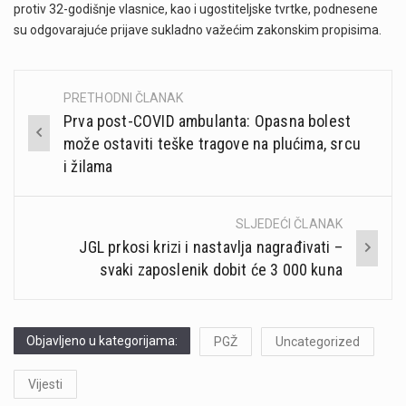
protiv 32-godišnje vlasnice, kao i ugostiteljske tvrtke, podnesene
su odgovarajuće prijave sukladno važećim zakonskim propisima.
PRETHODNI ČLANAK
Post
Prva post-COVID ambulanta: Opasna bolest
navigation
može ostaviti teške tragove na plućima, srcu
i žilama
SLJEDEĆI ČLANAK
JGL prkosi krizi i nastavlja nagrađivati –
svaki zaposlenik dobit će 3 000 kuna
Objavljeno u kategorijama:
PGŽ
Uncategorized
Vijesti