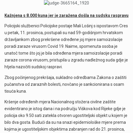
Kažnjena s 8.000 kuna jer je zaražena došla na sudsku raspravu
Policijski službenici Policijske postaje Mali Lošinj s ispostavom Cres
u petak, 11. prosinca, postupali su nad 59-godišnjom hrvatskom
državljankom zbog prekršene određene joj mjere samoizolacije
poradi zaraze virusom Covid 19. Naime, spomenuta osoba je
unatoč tome što joj je bila određena mjera samoizolacije poradi
zaraze corona virusom, pristupila u zgradu nadležnog suda gdje je
htjela nazočiti sudskoj raspravi.
Zbog počinjenog prekršaja, sukladno odredbama Zakona o zaštiti
pučanstva od zaraznih bolesti, novčano je sankcionirana s osam
tisuća kuna.
Kršenje određenih mjera Nacionalnog stožera civilne zaštite
evidentirano je istog dana i na području Viškova kod Rijeke gdje je
policija oko 9.50 sati zatekla otvoren ugostiteljski objekt u kojem je
bilo dva gosta. Budući da su na snazi epidemiološke mjere prema
kojima je ugostiteljskim objektima zabranjen rad do 21. prosinca,