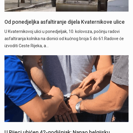
Od ponedjeljka asfaltiranje dijela Kvaternikove ulice
U Kvaternikovoj ulici u ponedjeljak, 10. kolovoza, počinju radovi
asfaltiranja kolnika na dionici od kućnog broja 5 do 61.Radove će
izvoditi Ceste Rijeka, a…
U Rijeci uhićen 42-godišnjak: Napao belgijsku