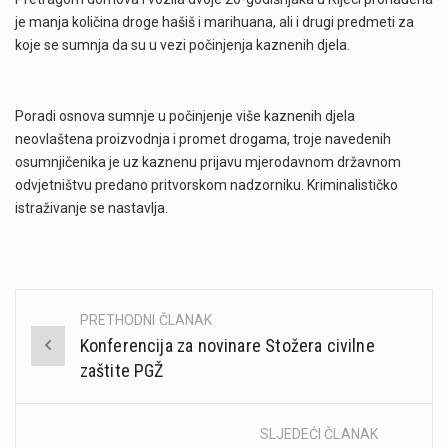
je manja količina droge hašiš i marihuana, ali i drugi predmeti za
koje se sumnja da su u vezi počinjenja kaznenih djela.
Poradi osnova sumnje u počinjenje više kaznenih djela
neovlaštena proizvodnja i promet drogama, troje navedenih
osumnjičenika je uz kaznenu prijavu mjerodavnom državnom
odvjetništvu predano pritvorskom nadzorniku. Kriminalističko
istraživanje se nastavlja.
PRETHODNI ČLANAK
Post
Konferencija za novinare Stožera civilne
navigation
zaštite PGŽ
SLJEDEĆI ČLANAK