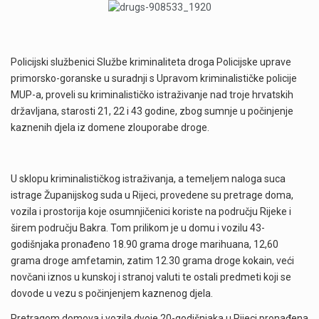
Policijski službenici Službe kriminaliteta droga Policijske uprave
primorsko-goranske u suradnji s Upravom kriminalističke policije
MUP-a, proveli su kriminalističko istraživanje nad troje hrvatskih
državljana, starosti 21, 22 i 43 godine, zbog sumnje u počinjenje
kaznenih djela iz domene zlouporabe droge.
U sklopu kriminalističkog istraživanja, a temeljem naloga suca
istrage Županijskog suda u Rijeci, provedene su pretrage doma,
vozila i prostorija koje osumnjičenici koriste na području Rijeke i
širem području Bakra. Tom prilikom je u domu i vozilu 43-
godišnjaka pronađeno 18.90 grama droge marihuana, 12,60
grama droge amfetamin, zatim 12.30 grama droge kokain, veći
novčani iznos u kunskoj i stranoj valuti te ostali predmeti koji se
dovode u vezu s počinjenjem kaznenog djela.
Pretragom domova i vozila dvoje 20-godišnjaka u Rijeci pronađena