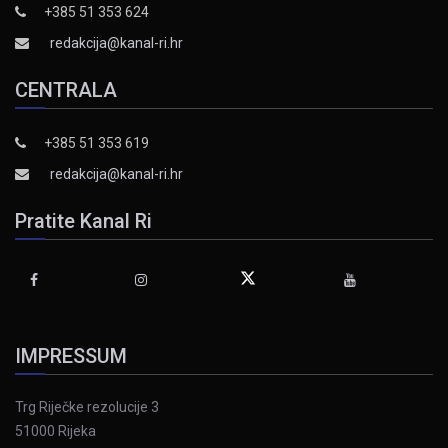
+385 51 353 624
redakcija@kanal-ri.hr
CENTRALA
+385 51 353 619
redakcija@kanal-ri.hr
Pratite Kanal Ri
IMPRESSUM
Trg Riječke rezolucije 3
51000 Rijeka