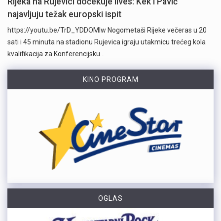
Rijeka na Rujevici dočekuje Ilves: Kek i Pavić
najavljuju težak europski ispit
https://youtu.be/TrD_YDDOMIw Nogometaši Rijeke večeras u 20
sati i 45 minuta na stadionu Rujevica igraju utakmicu trećeg kola
kvalifikacija za Konferencijsku…
KINO PROGRAM
OGLAS