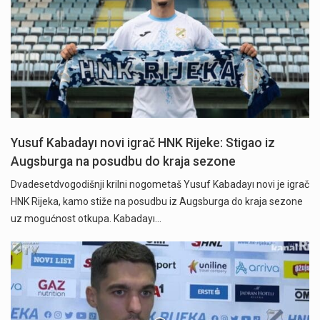
Yusuf Kabadayı novi igrač HNK Rijeke: Stigao iz
Augsburga na posudbu do kraja sezone
Dvadesetdvogodišnji krilni nogometaš Yusuf Kabadayı novi je igrač
HNK Rijeka, kamo stiže na posudbu iz Augsburga do kraja sezone
uz mogućnost otkupa. Kabadayı…