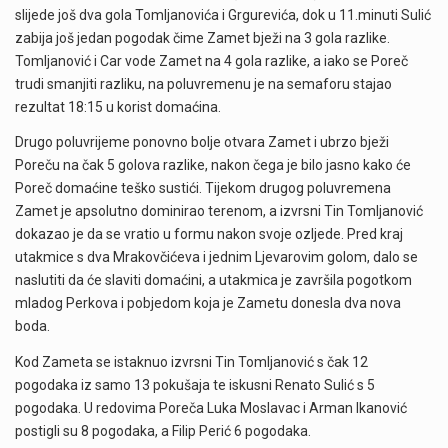
slijede još dva gola Tomljanovića i Grgurevića, dok u 11.minuti Sulić
zabija još jedan pogodak čime Zamet bježi na 3 gola razlike.
Tomljanović i Car vode Zamet na 4 gola razlike, a iako se Poreč
trudi smanjiti razliku, na poluvremenu je na semaforu stajao
rezultat 18:15 u korist domaćina.
Drugo poluvrijeme ponovno bolje otvara Zamet i ubrzo bježi
Poreču na čak 5 golova razlike, nakon čega je bilo jasno kako će
Poreč domaćine teško sustići. Tijekom drugog poluvremena
Zamet je apsolutno dominirao terenom, a izvrsni Tin Tomljanović
dokazao je da se vratio u formu nakon svoje ozljede. Pred kraj
utakmice s dva Mrakovčićeva i jednim Ljevarovim golom, dalo se
naslutiti da će slaviti domaćini, a utakmica je završila pogotkom
mladog Perkova i pobjedom koja je Zametu donesla dva nova
boda.
Kod Zameta se istaknuo izvrsni Tin Tomljanović s čak 12
pogodaka iz samo 13 pokušaja te iskusni Renato Sulić s 5
pogodaka. U redovima Poreča Luka Moslavac i Arman Ikanović
postigli su 8 pogodaka, a Filip Perić 6 pogodaka.