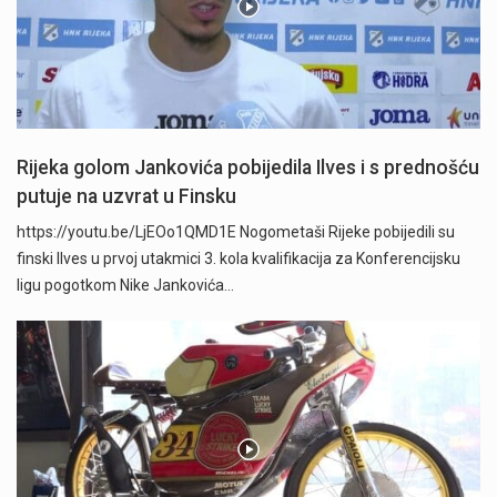
Rijeka golom Jankovića pobijedila Ilves i s prednošću
putuje na uzvrat u Finsku
https://youtu.be/LjEOo1QMD1E Nogometaši Rijeke pobijedili su
finski Ilves u prvoj utakmici 3. kola kvalifikacija za Konferencijsku
ligu pogotkom Nike Jankovića…