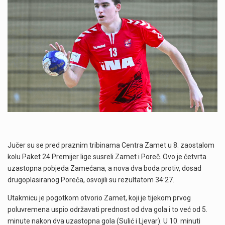
Jučer su se pred praznim tribinama Centra Zamet u 8. zaostalom
kolu Paket 24 Premijer lige susreli Zamet i Poreč. Ovo je četvrta
uzastopna pobjeda Zamećana, a nova dva boda protiv, dosad
drugoplasiranog Poreča, osvojili su rezultatom 34:27.
Utakmicu je pogotkom otvorio Zamet, koji je tijekom prvog
poluvremena uspio održavati prednost od dva gola i to već od 5.
minute nakon dva uzastopna gola (Sulić i Ljevar). U 10. minuti