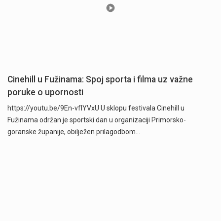
Cinehill u Fužinama: Spoj sporta i filma uz važne
poruke o upornosti
https://youtu.be/9En-vfIYVxU U sklopu festivala Cinehill u
Fužinama održan je sportski dan u organizaciji Primorsko-
goranske županije, obilježen prilagodbom…