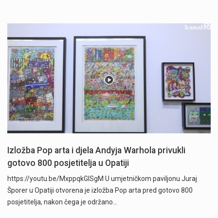
Izložba Pop arta i djela Andyja Warhola privukli
gotovo 800 posjetitelja u Opatiji
https://youtu.be/MxppqkGISgM U umjetničkom paviljonu Juraj
Šporer u Opatiji otvorena je izložba Pop arta pred gotovo 800
posjetitelja, nakon čega je održano…