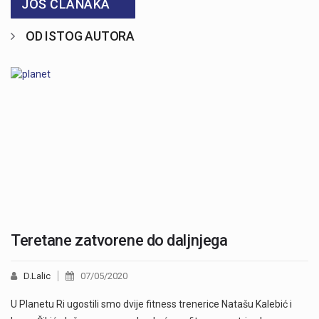
JOŠ ČLANAKA
OD ISTOG AUTORA
Teretane zatvorene do daljnjega
D.Lalic
07/05/2020
U Planetu Ri ugostili smo dvije fitness trenerice Natašu Kalebić i