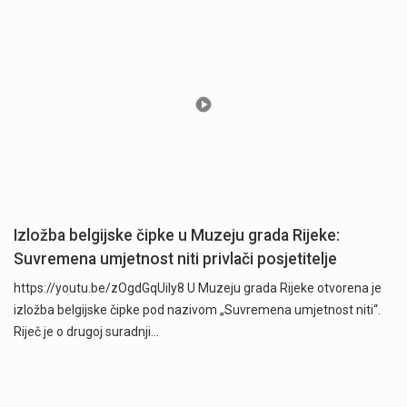
Izložba belgijske čipke u Muzeju grada Rijeke:
Suvremena umjetnost niti privlači posjetitelje
https://youtu.be/zOgdGqUily8 U Muzeju grada Rijeke otvorena je
izložba belgijske čipke pod nazivom „Suvremena umjetnost niti“.
Riječ je o drugoj suradnji…