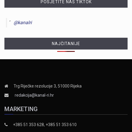
POSJETITE NAŠ TIKTOK
@kanalri
NAJČITANIJE
Trg Riječke rezolucije 3, 51000 Rijeka
redakcija@kanal-ri.hr
MARKETING
+385 51 353 628, +385 51 353 610