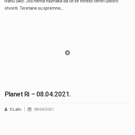
Ivanu Šikić. Još nema naznaka da će se fitness centri uskoro
otvoriti. Teretane su spremne,…
Planet Ri – 08.04.2021.
D.Lalic
08/04/2021