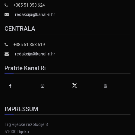
+385 51 353 624
redakcija@kanal-ri.hr
CENTRALA
+385 51 353 619
redakcija@kanal-ri.hr
Pratite Kanal Ri
IMPRESSUM
Trg Riječke rezolucije 3
51000 Rijeka