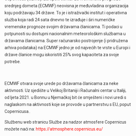
srednjeg dometa (ECMWF) neovisna je međuvladina organizacija
koju podržavaju 34 države. To je i istraživački institut i operativna
služba koja radi 24 sata dnevno te izrađuje i širi numeričke
vremenske prognoze svojim državama članicama. Ti podaci u
potpunosti su dostupni nacionalnim meteorološkim službama u
državama članicama. Super računarsko postrojenje (i pridružena
arhiva podataka) na ECMWF jedno je od najvećih te vrste u Europi i
države članice mogu iskoristiti 25% svog kapaciteta za svoje
potrebe.
ECMWF otvara svoje urede po državama članicama za neke
aktivnosti. Uz sjedište u Velikoj Britaniji i Računalni centar u Italiji,
od ljeta 2021. u Bonnu u Njemačkoj bit će smješteni i novi uredi s
naglaskom na aktivnosti koje se provode u partnerstvu s EU, poput
Copernicusa..
Službenu web stranicu Službe za nadzor atmosfere Copernicus
možete naći na:
https://atmosphere.copernicus.eu/