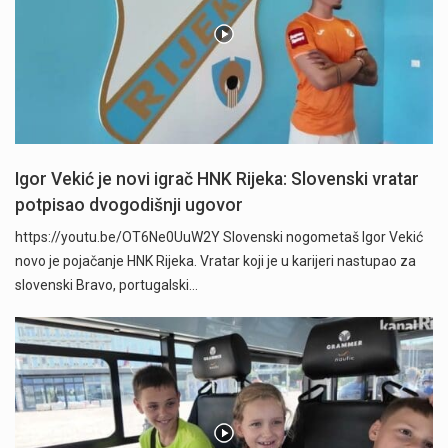
Igor Vekić je novi igrač HNK Rijeka: Slovenski vratar
potpisao dvogodišnji ugovor
https://youtu.be/OT6Ne0UuW2Y Slovenski nogometaš Igor Vekić
novo je pojačanje HNK Rijeka. Vratar koji je u karijeri nastupao za
slovenski Bravo, portugalski…