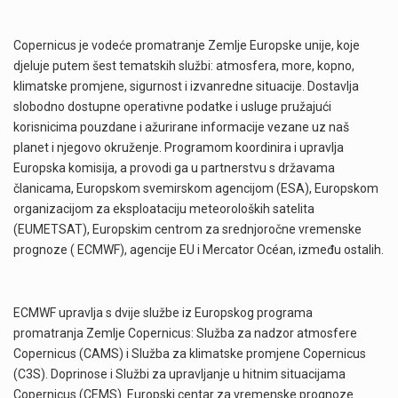
Copernicus je vodeće promatranje Zemlje Europske unije, koje
djeluje putem šest tematskih službi: atmosfera, more, kopno,
klimatske promjene, sigurnost i izvanredne situacije. Dostavlja
slobodno dostupne operativne podatke i usluge pružajući
korisnicima pouzdane i ažurirane informacije vezane uz naš
planet i njegovo okruženje. Programom koordinira i upravlja
Europska komisija, a provodi ga u partnerstvu s državama
članicama, Europskom svemirskom agencijom (ESA), Europskom
organizacijom za eksploataciju meteoroloških satelita
(EUMETSAT), Europskim centrom za srednjoročne vremenske
prognoze ( ECMWF), agencije EU i Mercator Océan, između ostalih.
ECMWF upravlja s dvije službe iz Europskog programa
promatranja Zemlje Copernicus: Služba za nadzor atmosfere
Copernicus (CAMS) i Služba za klimatske promjene Copernicus
(C3S). Doprinose i Službi za upravljanje u hitnim situacijama
Copernicus (CEMS). Europski centar za vremenske prognoze