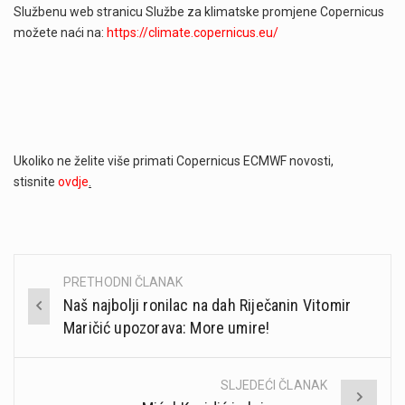
Službenu web stranicu Službe za klimatske promjene Copernicus
možete naći na:
https://climate.copernicus.eu/
Ukoliko ne želite više primati Copernicus ECMWF novosti,
stisnite
ovdje
.
PRETHODNI ČLANAK
Post
Naš najbolji ronilac na dah Riječanin Vitomir
navigation
Maričić upozorava: More umire!
SLJEDEĆI ČLANAK