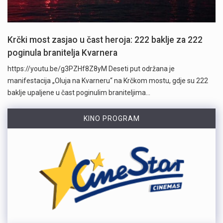
Krčki most zasjao u čast heroja: 222 baklje za 222
poginula branitelja Kvarnera
https://youtu.be/g3PZHf8Z8yM Deseti put održana je
manifestacija „Oluja na Kvarneru“ na Krčkom mostu, gdje su 222
baklje upaljene u čast poginulim braniteljima…
KINO PROGRAM