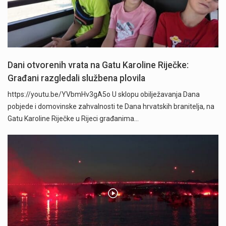
Dani otvorenih vrata na Gatu Karoline Riječke:
Građani razgledali službena plovila
https://youtu.be/YVbmHv3gA5o U sklopu obilježavanja Dana
pobjede i domovinske zahvalnosti te Dana hrvatskih branitelja, na
Gatu Karoline Riječke u Rijeci građanima…