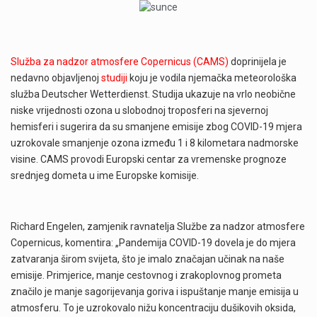
Služba za nadzor atmosfere Copernicus (CAMS)
doprinijela je
nedavno objavljenoj
studiji
koju je vodila njemačka meteorološka
služba Deutscher Wetterdienst. Studija ukazuje na vrlo neobične
niske vrijednosti ozona u slobodnoj troposferi na sjevernoj
hemisferi i sugerira da su smanjene emisije zbog COVID-19 mjera
uzrokovale smanjenje ozona između 1 i 8 kilometara nadmorske
visine. CAMS provodi Europski centar za vremenske prognoze
srednjeg dometa u ime Europske komisije.
Richard Engelen, zamjenik ravnatelja Službe za nadzor atmosfere
Copernicus, komentira: „Pandemija COVID-19 dovela je do mjera
zatvaranja širom svijeta, što je imalo značajan učinak na naše
emisije. Primjerice, manje cestovnog i zrakoplovnog prometa
značilo je manje sagorijevanja goriva i ispuštanje manje emisija u
atmosferu. To je uzrokovalo nižu koncentraciju dušikovih oksida,