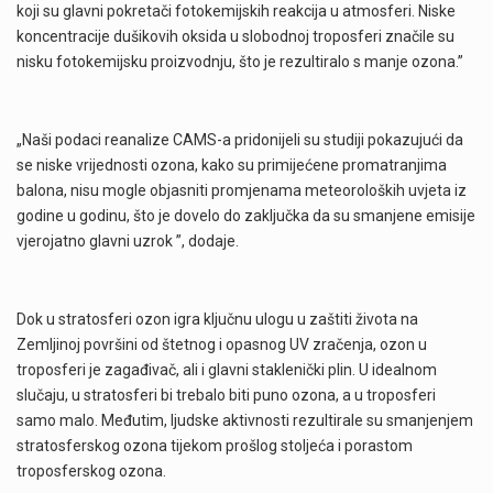
koji su glavni pokretači fotokemijskih reakcija u atmosferi. Niske
koncentracije dušikovih oksida u slobodnoj troposferi značile su
nisku fotokemijsku proizvodnju, što je rezultiralo s manje ozona.”
„Naši podaci reanalize CAMS-a pridonijeli su studiji pokazujući da
se niske vrijednosti ozona, kako su primijećene promatranjima
balona, ​​nisu mogle objasniti promjenama meteoroloških uvjeta iz
godine u godinu, što je dovelo do zaključka da su smanjene emisije
vjerojatno glavni uzrok ”, dodaje.
Dok u stratosferi ozon igra ključnu ulogu u zaštiti života na
Zemljinoj površini od štetnog i opasnog UV zračenja, ozon u
troposferi je zagađivač, ali i glavni staklenički plin. U idealnom
slučaju, u stratosferi bi trebalo biti puno ozona, a u troposferi
samo malo. Međutim, ljudske aktivnosti rezultirale su smanjenjem
stratosferskog ozona tijekom prošlog stoljeća i porastom
troposferskog ozona.