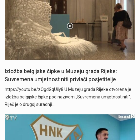
Izložba belgijske čipke u Muzeju grada Rijeke:
Suvremena umjetnost niti privlači posjetitelje
https://youtu.be/zOgdGqUily8 U Muzeju grada Rijeke otvorena je
izložba belgijske čipke pod nazivom „Suvremena umjetnost niti“.
Riječ je o drugoj suradnji…