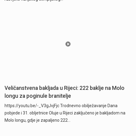
Veličanstvena bakljada u Rijeci: 222 baklje na Molo
longu za poginule branitelje
https://youtu.be/-_V3gJvjFjc Trodnevno obilježavanje Dana
pobjede i 31. obljetnice Oluje u Rijeci zaključeno je bakljadom na
Molo longu, gdje je zapaljeno 222…