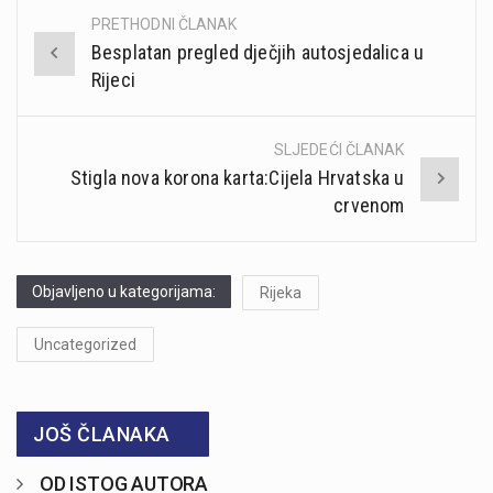
PRETHODNI ČLANAK
Post
Besplatan pregled dječjih autosjedalica u
navigation
Rijeci
SLJEDEĆI ČLANAK
Stigla nova korona karta:Cijela Hrvatska u
crvenom
Objavljeno u kategorijama:
Rijeka
Uncategorized
JOŠ ČLANAKA
OD ISTOG AUTORA