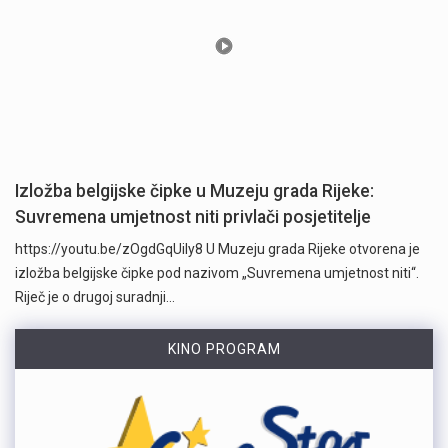
Izložba belgijske čipke u Muzeju grada Rijeke:
Suvremena umjetnost niti privlači posjetitelje
https://youtu.be/zOgdGqUily8 U Muzeju grada Rijeke otvorena je
izložba belgijske čipke pod nazivom „Suvremena umjetnost niti“.
Riječ je o drugoj suradnji…
KINO PROGRAM