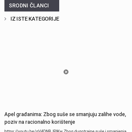
SRODNI ČLANCI
IZ ISTE KATEGORIJE
Apel građanima: Zbog suše se smanjuju zalihe vode,
poziv na racionalno korištenje
https://youtu.be/qV4DNBJPlKw Zbog dugotrajne suše i smanjenja