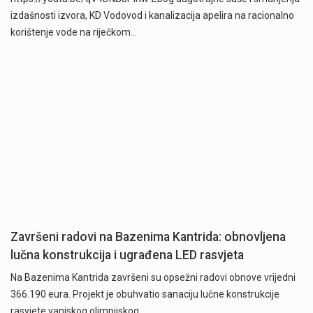
izdašnosti izvora, KD Vodovod i kanalizacija apelira na racionalno
korištenje vode na riječkom…
Završeni radovi na Bazenima Kantrida: obnovljena
lučna konstrukcija i ugrađena LED rasvjeta
Na Bazenima Kantrida završeni su opsežni radovi obnove vrijedni
366.190 eura. Projekt je obuhvatio sanaciju lučne konstrukcije
rasvjete vanjskog olimpijskog…