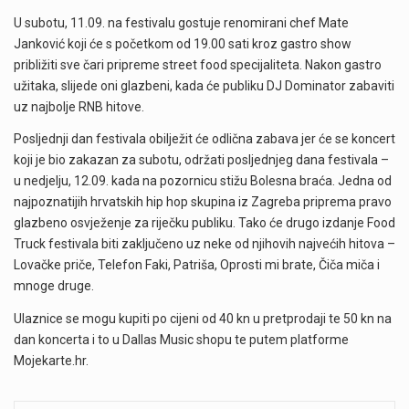
U subotu, 11.09. na festivalu gostuje renomirani chef Mate
Janković koji će s početkom od 19.00 sati kroz gastro show
približiti sve čari pripreme street food specijaliteta. Nakon gastro
užitaka, slijede oni glazbeni, kada će publiku DJ Dominator zabaviti
uz najbolje RNB hitove.
Posljednji dan festivala obilježit će odlična zabava jer će se koncert
koji je bio zakazan za subotu, održati posljednjeg dana festivala –
u nedjelju, 12.09. kada na pozornicu stižu Bolesna braća. Jedna od
najpoznatijih hrvatskih hip hop skupina iz Zagreba priprema pravo
glazbeno osvježenje za riječku publiku. Tako će drugo izdanje Food
Truck festivala biti zaključeno uz neke od njihovih najvećih hitova –
Lovačke priče, Telefon Faki, Patriša, Oprosti mi brate, Čiča miča i
mnoge druge.
Ulaznice se mogu kupiti po cijeni od 40 kn u pretprodaji te 50 kn na
dan koncerta i to u Dallas Music shopu te putem platforme
Mojekarte.hr.