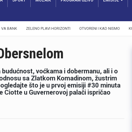
RA
SPORT
MOZAIK
PROGRAM UŽIVO
EMISIJE
VA BANK
ZELENO PLAVI HORIZONTI
OTVORENI I KAD NISMO
K
 Obersnelom
a budućnost, voćkama i dobermanu, ali i o
m odnosu sa Zlatkom Komadinom, žustrim
ledajte što je u prvoj emisiji #30 minuta
e Ciotte u Guvernerovoj palači ispričao