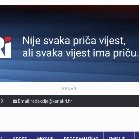
OGLAS
19
Email: redakcija@kanal-ri.hr