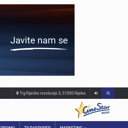
Trg Riječke rezolucije 3, 51000 Rijeka