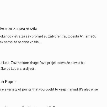
tvoren za sva vozila
og olujnog vjetra za sav promet su zatvoreni: autocesta A1 između
azak samo za osobna vozila…
a luka. Završetkom druge faze projekta sva će plovila biti
aške do Lopara, a slijedi…
rch Paper
 a variety of points that you ought to keep in mind. It's also wise