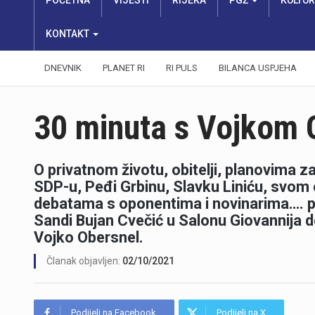
POČETNA
VIJESTI
RIJEKA
PGŽ
KULTU
KONTAKT
DNEVNIK
PLANET RI
RI PULS
BILANCA USPJEHA
30 minuta s Vojkom
O privatnom životu, obitelji, planovima z
SDP-u, Peđi Grbinu, Slavku Liniću, svo
debatama s oponentima i novinarima…. pog
Sandi Bujan Cvečić u Salonu Giovannija d
Vojko Obersnel.
Članak objavljen:
02/10/2021
Podijeli na Facebook
Podijeli na X