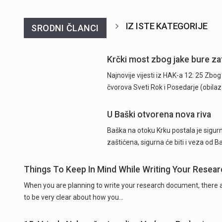
IZ ISTE KATEGORIJE
SRODNI ČLANCI
Krčki most zbog jake bure za
Najnovije vijesti iz HAK-a 12: 25 Zb
čvorova Sveti Rok i Posedarje (obil
U Baški otvorena nova riva
Baška na otoku Krku postala je sigurn
zaštićena, sigurna će biti i veza od B
Things To Keep In Mind While Writing Your Resea
When you are planning to write your research document, there are
to be very clear about how you…