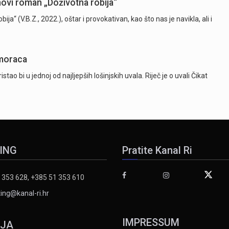
novi roman „Doživotna robija“
 (V.B.Z., 2022.), oštar i provokativan, kao što nas je navikla, ali i
omoraca
istao bi u jednoj od najljepših lošinjskih uvala. Riječ je o uvali Čikat
ING
Pratite Kanal Ri
 353 628, +385 51 353 610
ing@kanal-ri.hr
IMPRESSUM
IJA