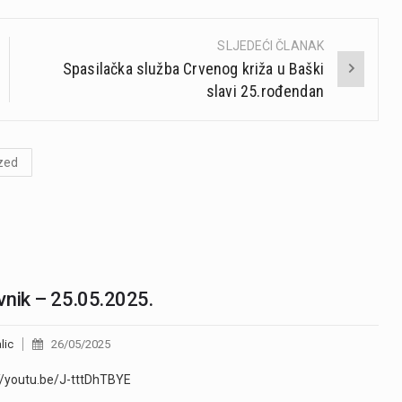
SLJEDEĆI ČLANAK
Spasilačka služba Crvenog križa u Baški
slavi 25.rođendan
zed
nik – 25.05.2025.
lic
26/05/2025
//youtu.be/J-tttDhTBYE