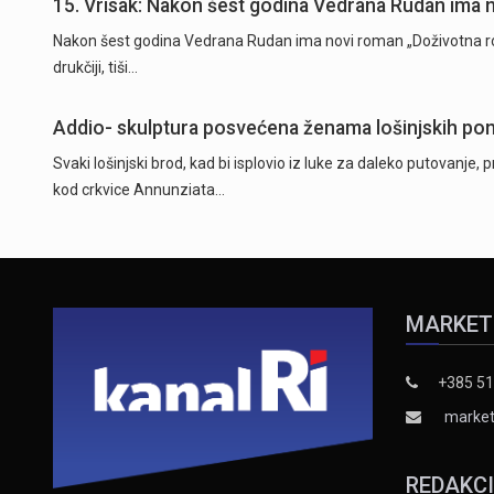
15. Vrisak: Nakon šest godina Vedrana Rudan ima 
Nakon šest godina Vedrana Rudan ima novi roman „Doživotna robija“
drukčiji, tiši…
Addio- skulptura posvećena ženama lošinjskih p
Svaki lošinjski brod, kad bi isplovio iz luke za daleko putovanje, pr
kod crkvice Annunziata…
MARKET
+385 51
market
REDAKC