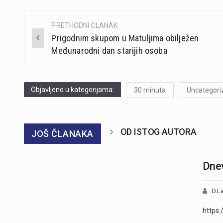
PRETHODNI ČLANAK
Post
Prigodnim skupom u Matuljima obilježen
navigation
Međunarodni dan starijih osoba
Objavljeno u kategorijama:
30 minuta
Uncategori
OD ISTOG AUTORA
JOŠ ČLANAKA
Dnev
D.La
https: