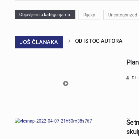
Objavljeno u kategorijama:
Rijeka
Uncategorized
OD ISTOG AUTORA
JOŠ ČLANAKA
Plan
D.La
Šetn
skul