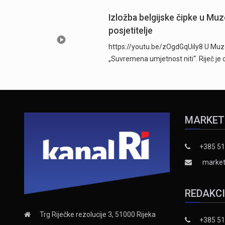
Izložba belgijske čipke u Muz
posjetitelje
https://youtu.be/zOgdGqUily8 U Muze
„Suvremena umjetnost niti“. Riječ je 
MARKET
+385 51
market
REDAKC
Trg Riječke rezolucije 3, 51000 Rijeka
+385 51