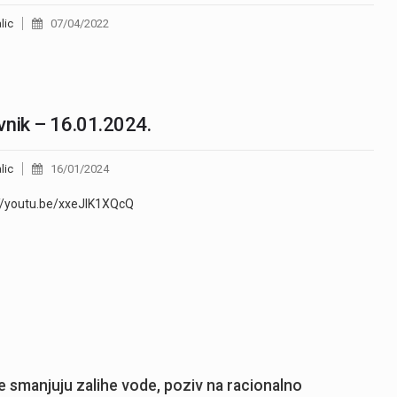
lic
07/04/2022
nik – 16.01.2024.
lic
16/01/2024
//youtu.be/xxeJIK1XQcQ
 smanjuju zalihe vode, poziv na racionalno