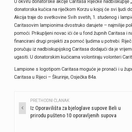
U okviru donatorske akcije Caritasa Riječke nadbiskupije 
donatorska kućica na riječkom Korzu u kojoj će svi ljudi d
Akcija traje do svetkovine Svih svetih, 1. studenog i lam
Caritasovim lampionima dvostruko darujete – najmilije pok
pomoći. Prikupljeni novac ići će u fond župnih Caritasa i 
financirani drugi projekti za pomoć ljudima u potrebi. Rije
poručuju iz nadbiskupijskog Caritasa dodajući da je vrije
ugasiti. U donatorskim kućicama volontiraju volonteri Carita
Lampione s logotipom Caritasa moguće je pronaći i u žup
Caritasa u Rijeci – Škurinje, Osječka 84a.
PRETHODNI ČLANAK
Post
Iz Oporavilišta za bjeloglave supove Beli u
navigation
prirodu pušteno 10 oporavljenih supova