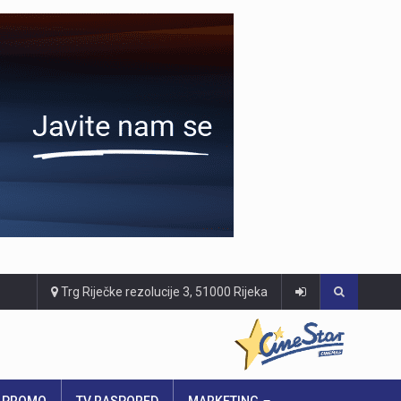
Trg Riječke rezolucije 3, 51000 Rijeka