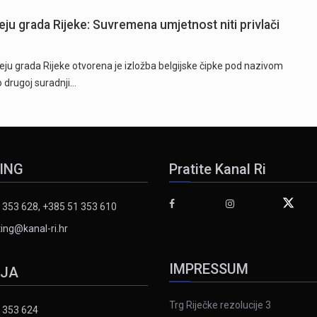
eju grada Rijeke: Suvremena umjetnost niti privlači
ju grada Rijeke otvorena je izložba belgijske čipke pod nazivom
o drugoj suradnji…
ING
Pratite Kanal Ri
 353 628, +385 51 353 610
ing@kanal-ri.hr
IMPRESSUM
IJA
Trg Riječke rezolucije 3
 353 624