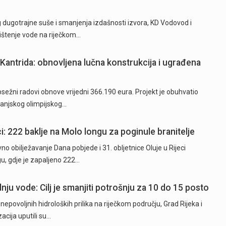
ugotrajne suše i smanjenja izdašnosti izvora, KD Vodovod i
rištenje vode na riječkom…
Kantrida: obnovljena lučna konstrukcija i ugrađena
ežni radovi obnove vrijedni 366.190 eura. Projekt je obuhvatio
 vanjskog olimpijskog…
i: 222 baklje na Molo longu za poginule branitelje
o obilježavanje Dana pobjede i 31. obljetnice Oluje u Rijeci
u, gdje je zapaljeno 222…
nju vode: Cilj je smanjiti potrošnju za 10 do 15 posto
epovoljnih hidroloških prilika na riječkom području, Grad Rijeka i
cija uputili su…