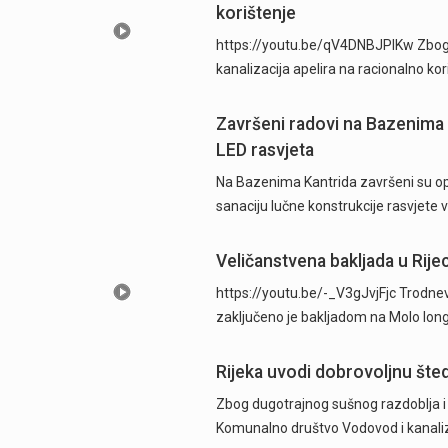
korištenje
https://youtu.be/qV4DNBJPlKw Zbog d
kanalizacija apelira na racionalno ko
Završeni radovi na Bazenima 
LED rasvjeta
Na Bazenima Kantrida završeni su ops
sanaciju lučne konstrukcije rasvjete
Veličanstvena bakljada u Rijec
https://youtu.be/-_V3gJvjFjc Trodnevn
zaključeno je bakljadom na Molo long
Rijeka uvodi dobrovoljnu šted
Zbog dugotrajnog sušnog razdoblja i n
Komunalno društvo Vodovod i kanaliza