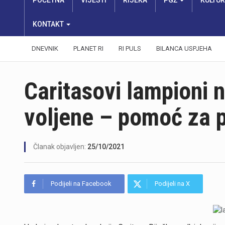
POČETNA
VIJESTI
RIJEKA
PGŽ
KULTU
KONTAKT
DNEVNIK
PLANET RI
RI PULS
BILANCA USPJEHA
Caritasovi lampioni 
voljene – pomoć za p
Članak objavljen:
25/10/2021
Podijeli na Facebook
Podijeli na X