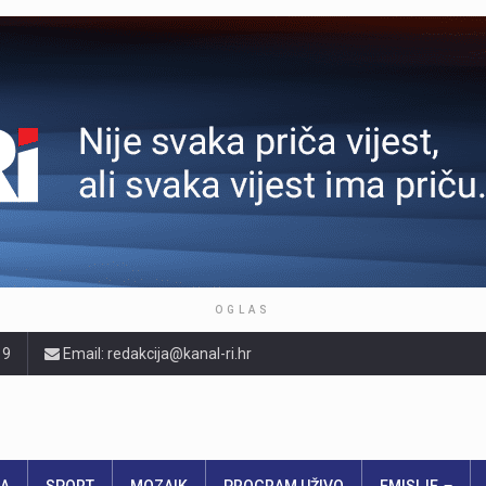
OGLAS
19
Email: redakcija@kanal-ri.hr