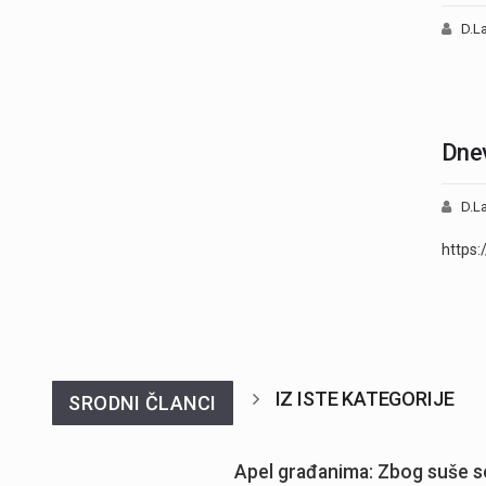
D.La
Dnev
D.La
https:
IZ ISTE KATEGORIJE
SRODNI ČLANCI
Apel građanima: Zbog suše se