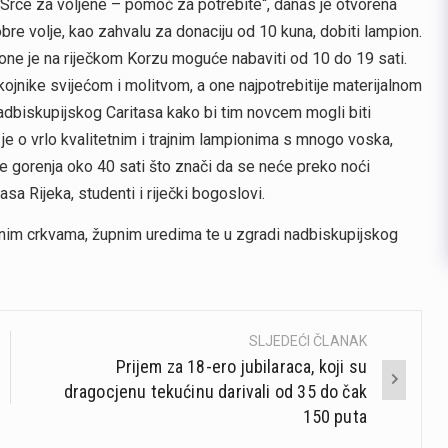
„Srce za voljene – pomoć za potrebite“, danas je otvorena
obre volje, kao zahvalu za donaciju od 10 kuna, dobiti lampion.
pione je na riječkom Korzu moguće nabaviti od 10 do 19 sati.
ojnike svijećom i molitvom, a one najpotrebitije materijalnom
nadbiskupijskog Caritasa kako bi tim novcem mogli biti
č je o vrlo kvalitetnim i trajnim lampionima s mnogo voska,
me gorenja oko 40 sati što znači da se neće preko noći
sa Rijeka, studenti i riječki bogoslovi.
nim crkvama, župnim uredima te u zgradi nadbiskupijskog
SLJEDEĆI ČLANAK
Prijem za 18-ero jubilaraca, koji su
dragocjenu tekućinu darivali od 35 do čak
150 puta