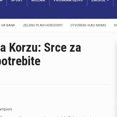
RA
SPORT
MOZAIK
PROGRAM UŽIVO
EMISIJE
VA BANK
ZELENO PLAVI HORIZONTI
OTVORENI I KAD NISMO
K
na Korzu: Srce za
otrebite