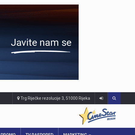
Trg Riječke rezolucije 3, 51000 Rijeka