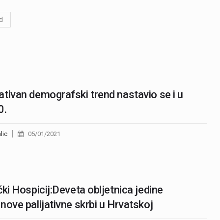
d
tivan demografski trend nastavio se i u
0.
lic
05/01/2021
čki Hospicij:Deveta obljetnica jedine
nove palijativne skrbi u Hrvatskoj