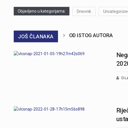
Objavljeno u kategorijama:
Dnevnik
Uncategorize
OD ISTOG AUTORA
JOŠ ČLANAKA
Nega
202
D.La
Rije
usta