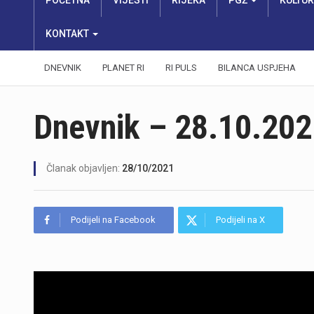
POČETNA
VIJESTI
RIJEKA
PGŽ
KULTU
KONTAKT
DNEVNIK
PLANET RI
RI PULS
BILANCA USPJEHA
Dnevnik – 28.10.202
Članak objavljen:
28/10/2021
Podijeli na Facebook
Podijeli na X