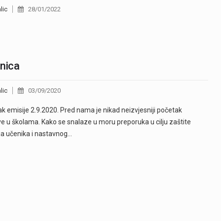
lic
28/01/2022
nica
lic
03/09/2020
k emisije 2.9.2020. Pred nama je nikad neizvjesniji početak
e u školama. Kako se snalaze u moru preporuka u cilju zaštite
ja učenika i nastavnog…