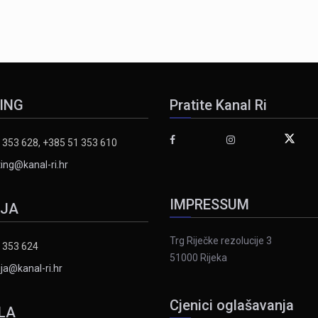
ING
Pratite Kanal Ri
 353 628, +385 51 353 610
ing@kanal-ri.hr
IMPRESSUM
IJA
Trg Riječke rezolucije 3
 353 624
51000 Rijeka
ja@kanal-ri.hr
Cjenici oglašavanja
LA