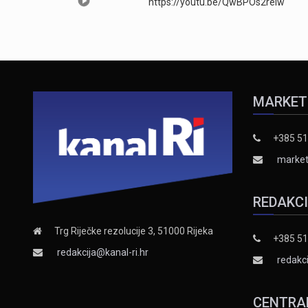
https://youtu.be/QwBPOs2reIw
MARKET
+385 51
market
REDAKC
Trg Riječke rezolucije 3, 51000 Rijeka
+385 51
redakcija@kanal-ri.hr
redakci
CENTRA