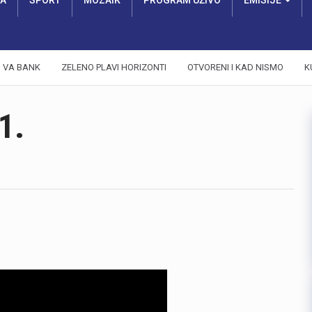
RA
SPORT
MOZAIK
PROGRAM UŽIVO
EMISIJE
VA BANK
ZELENO PLAVI HORIZONTI
OTVORENI I KAD NISMO
K
1.