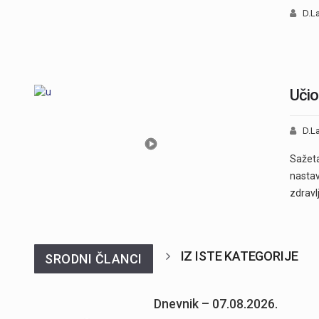
D.La
Učio
D.La
Sažeta
nastav
zdravl
IZ ISTE KATEGORIJE
SRODNI ČLANCI
Dnevnik – 07.08.2026.