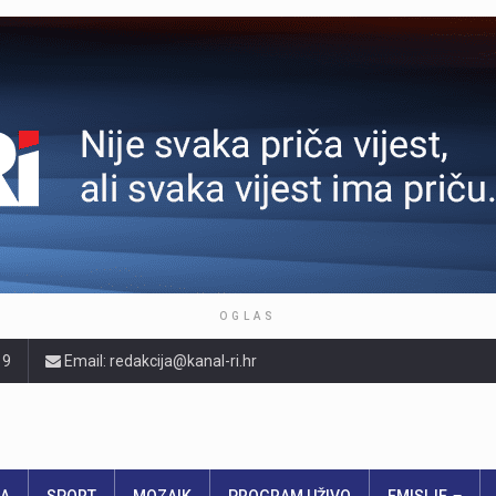
OGLAS
19
Email: redakcija@kanal-ri.hr