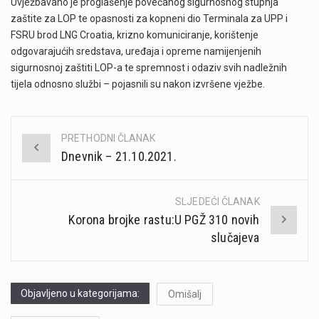
Uvježbavano je proglašenje povećanog sigurnosnog stupnja
zaštite za LOP te opasnosti za kopneni dio Terminala za UPP i
FSRU brod LNG Croatia, krizno komuniciranje, korištenje
odgovarajućih sredstava, uređaja i opreme namijenjenih
sigurnosnoj zaštiti LOP-a te spremnost i odaziv svih nadležnih
tijela odnosno službi – pojasnili su nakon izvršene vježbe.
PRETHODNI ČLANAK
Post
Dnevnik – 21.10.2021.
navigation
SLJEDEĆI ČLANAK
Korona brojke rastu:U PGŽ 310 novih
slučajeva
Objavljeno u kategorijama:
Omišalj