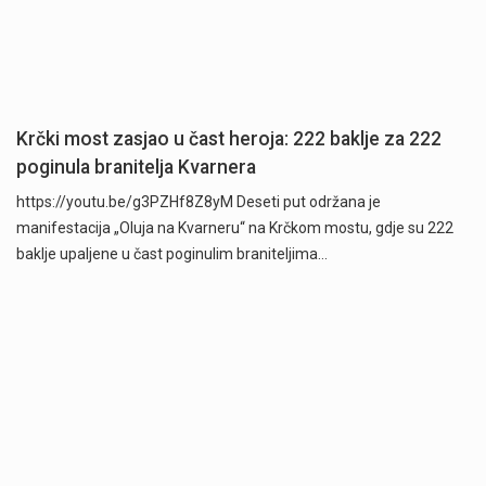
Krčki most zasjao u čast heroja: 222 baklje za 222
poginula branitelja Kvarnera
https://youtu.be/g3PZHf8Z8yM Deseti put održana je
manifestacija „Oluja na Kvarneru“ na Krčkom mostu, gdje su 222
baklje upaljene u čast poginulim braniteljima…