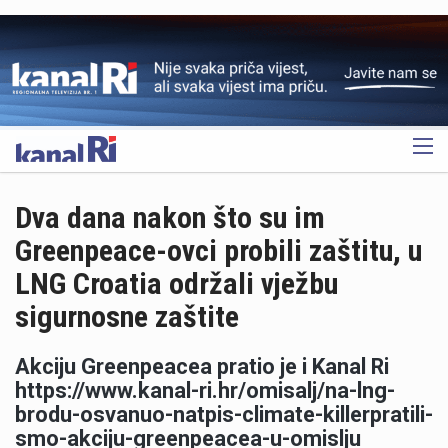
OGLAS
Dva dana nakon što su im
Greenpeace-ovci probili zaštitu, u
LNG Croatia održali vježbu
sigurnosne zaštite
Akciju Greenpeacea pratio je i Kanal Ri
https://www.kanal-ri.hr/omisalj/na-lng-
brodu-osvanuo-natpis-climate-killerpratili-
smo-akciju-greenpeacea-u-omislju