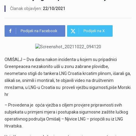
Članak objavljen:
22/10/2021
Podijeli na Facebook
Podijeli na X
OMIŠALJ – Dva dana nakon incidenta u kojem su pripadnici
Greenpeacea nezakonito ušli u zonu zabrane plovidbe,
neometano stigli do tankera LNG Croatia krcatim plinom, išarali ga,
slikali se, snimili i montirali, te objavili video na društvenim
mrežama, u LNG-u Croatia su proveli vježbu sigurnosti,piše Morski.
hr
– Provedena je opća vježba s ciljem provjere pripravnosti svih
subjekata u primjeni mjera i postupaka sigurnosne zaštite lučkog
operativnog područja Omišalj – Njivice LNG – priopćili su iz LNG
Hrvatska.