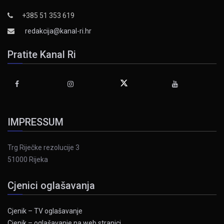
+385 51 353 619
redakcija@kanal-ri.hr
Pratite Kanal Ri
IMPRESSUM
Trg Riječke rezolucije 3
51000 Rijeka
Cjenici oglašavanja
Cjenik – TV oglašavanje
Cjenik – oglašavanje na web stranici