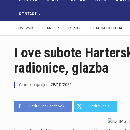
POČETNA
VIJESTI
RIJEKA
PGŽ
KULTU
KONTAKT
DNEVNIK
PLANET RI
RI PULS
BILANCA USPJEHA
I ove subote Harters
radionice, glazba
Članak objavljen:
28/10/2021
Podijeli na Facebook
Podijeli na X