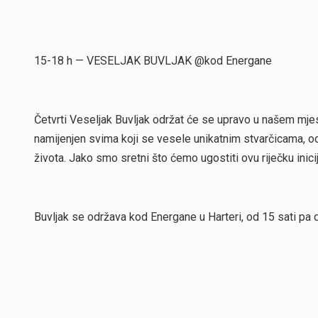
15-18 h — VESELJAK BUVLJAK @kod Energane
Četvrti Veseljak Buvljak održat će se upravo u našem mj
namijenjen svima koji se vesele unikatnim stvarčicama, odj
života. Jako smo sretni što ćemo ugostiti ovu riječku inicij
Buvljak se održava kod Energane u Harteri, od 15 sati pa 