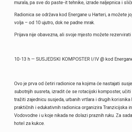
murala, pa sve do paste-it tehnike, izrade naljepnica i slič
Radionica se održava kod Energane u Harteri, a možete joj s
volja – od 10 ujutro, dok ne padne mrak.
Prijava nije obavezna, ali svoje mjesto možete rezervira
10-13 h — SUSJEDSKI KOMPOSTER I/IV @ kod Energan
Ovo je prva od četiri radionice na kojima će nastajati sus
subotnjih susreta, izradit će se rotacijski komposter, uči
tražiti zajednicu susjeda, urbanih vrtlara i drugih korisnika
praktičnih i edukativnih radionica organizira Tranzicijska in
Vodovodne i u koje nikada ne dolazi praznih ruku. Za sada
hotel za kukce.