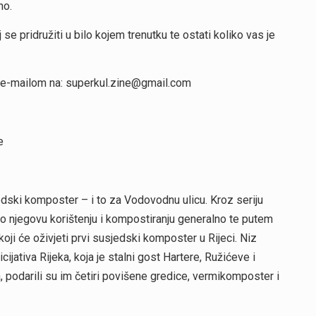
no.
e pridružiti u bilo kojem trenutku te ostati koliko vas je
ti e-mailom na: superkul.zine@gmail.com
e
jedski komposter – i to za Vodovodnu ulicu. Kroz seriju
ti o njegovu korištenju i kompostiranju generalno te putem
 koji će oživjeti prvi susjedski komposter u Rijeci. Niz
icijativa Rijeka, koja je stalni gost Hartere, Ružićeve i
, podarili su im četiri povišene gredice, vermikomposter i