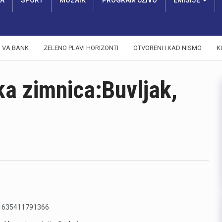
RA
SPORT
MOZAIK
PROGRAM UŽIVO
EMISIJE
VA BANK
ZELENO PLAVI HORIZONTI
OTVORENI I KAD NISMO
K
ka zimnica:Buvljak,