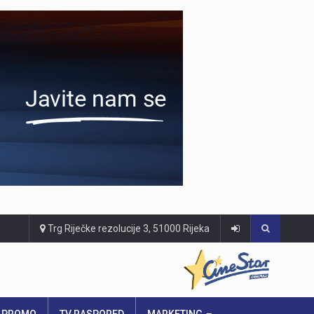
Trg Riječke rezolucije 3, 51000 Rijeka