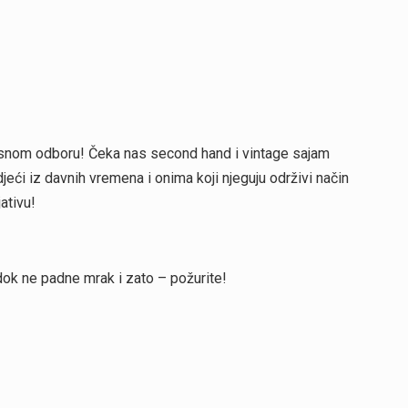
esnom odboru! Čeka nas second hand i vintage sajam
eći iz davnih vremena i onima koji njeguju održivi način
ativu!
dok ne padne mrak i zato – požurite!