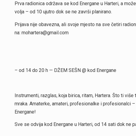
Prva radionica održava se kod Energane u Harteri, a možete 
volja – od 10 ujutro dok se ne završi planirano.
Prijava nije obavezna, ali svoje mjesto na sve četiri radion
na: mohartera@gmail.com
– od 14 do 20 h — DŽEM SEŠN @ kod Energane
Instrumenti, razglas, koja birica, ritam, Hartera. Što ti više
mraka. Amaterke, amateri, profesionalke i profesionalci 
Energane!
Sve se odvija kod Energane u Harteri, od 14 sati dok ne pa