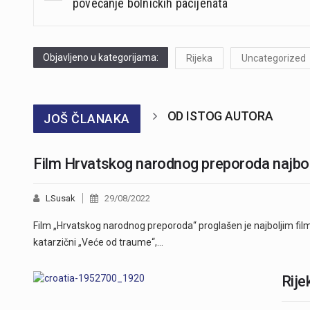
navigation
povećanje bolničkih pacijenata
Objavljeno u kategorijama:
Rijeka
Uncategorized
OD ISTOG AUTORA
JOŠ ČLANAKA
Film Hrvatskog narodnog preporoda najbolj
LSusak
29/08/2022
Film „Hrvatskog narodnog preporoda“ proglašen je najboljim filmo
katarzični „Veće od traume“,…
Rije