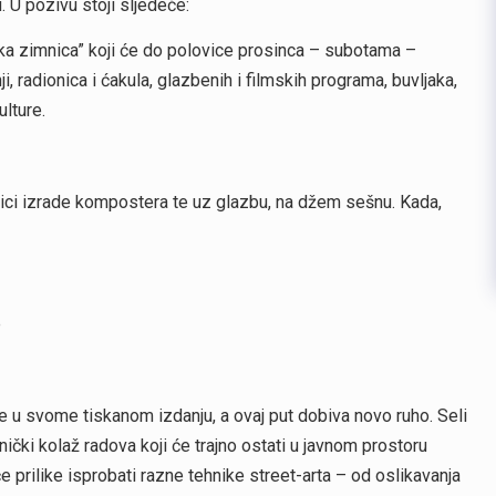
 U pozivu stoji sljedeće:
ka zimnica” koji će do polovice prosinca – subotama –
, radionica i ćakula, glazbenih i filmskih programa, buvljaka,
ulture.
nici izrade kompostera te uz glazbu, na džem sešnu. Kada,
e
ine u svome tiskanom izdanju, a ovaj put dobiva novo ruho. Seli
nički kolaž radova koji će trajno ostati u javnom prostoru
 prilike isprobati razne tehnike street-arta – od oslikavanja