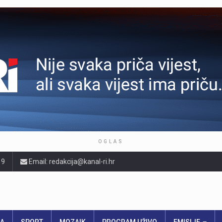
OGLAS
19
Email: redakcija@kanal-ri.hr