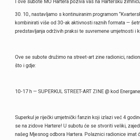
I ove subote MO Hartera poziva vas na Hartersku zimnicu.
30. 10., nastavljamo s kontinuiranim programom “Kvarters
kombinirati više od 30-ak aktivnosti raznih formata — šetnji
predstavljanja održivih praksi te suvremene umjetnosti i k
Ove se subote družimo na street-art zine radionici, radio
što i gdje:
10-17 h — SUPERKUL STREET-ART ZINE @ kod Energan
Superkul je riječki umjetnički fanzin koji izlazi već 4 god
se na zidove Hartere! U subotu će se stvoriti veliki, zajed
našeg Mjesnog odbora Hartera. Polaznici radionice imat će