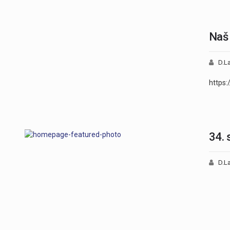
Naš 
D.La
https:
34. 
D.La