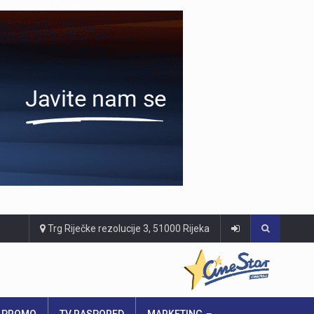
Trg Riječke rezolucije 3, 51000 Rijeka