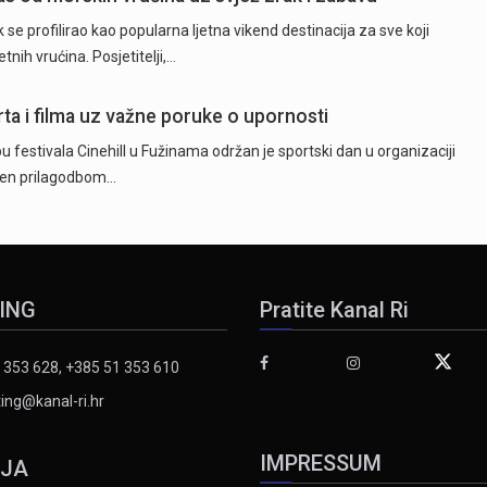
e profilirao kao popularna ljetna vikend destinacija za sve koji
tnih vrućina. Posjetitelji,…
rta i filma uz važne poruke o upornosti
 festivala Cinehill u Fužinama održan je sportski dan u organizaciji
ežen prilagodbom…
ING
Pratite Kanal Ri
 353 628, +385 51 353 610
ing@kanal-ri.hr
IMPRESSUM
IJA