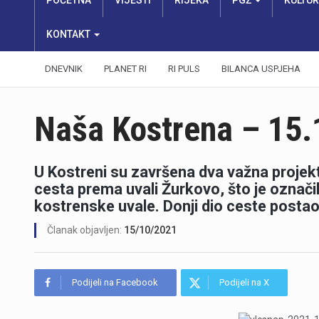
POČETNA
VIJESTI
RIJEKA
PGŽ
KULTU
KONTAKT
DNEVNIK
PLANET RI
RI PULS
BILANCA USPJEHA
Naša Kostrena – 15.
U Kostreni su završena dva važna projek
cesta prema uvali Žurkovo, što je označil
kostrenske uvale. Donji dio ceste posta
Članak objavljen:
15/10/2021
Podijeli na Facebook
Podijeli na X