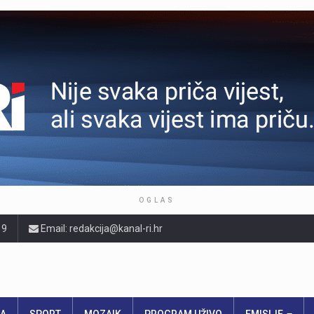
OGLAS
19
Email: redakcija@kanal-ri.hr