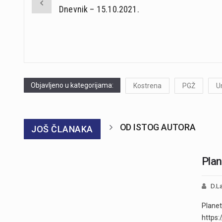
Post
Dnevnik – 15.10.2021.
navigation
Objavljeno u kategorijama:
Kostrena
PGŽ
U
OD ISTOG AUTORA
JOŠ ČLANAKA
Plan
D.La
Planet
https