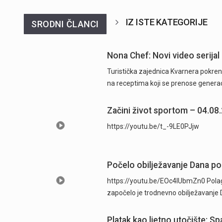
IZ ISTE KATEGORIJE
SRODNI ČLANCI
Nona Chef: Novi video serijal 
Turistička zajednica Kvarnera pokrenu
na receptima koji se prenose generac
Začini život sportom – 04.08
https://youtu.be/t_-9LE0PJjw
Počelo obilježavanje Dana pobj
https://youtu.be/EOc4IUbmZn0 Pola
započelo je trodnevno obilježavanje
Platak kao ljetno utočište: S