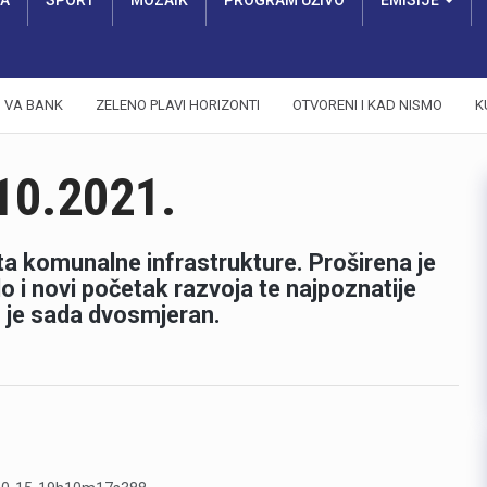
RA
SPORT
MOZAIK
PROGRAM UŽIVO
EMISIJE
VA BANK
ZELENO PLAVI HORIZONTI
OTVORENI I KAD NISMO
K
10.2021.
ta komunalne infrastrukture. Proširena je
o i novi početak razvoja te najpoznatije
o je sada dvosmjeran.