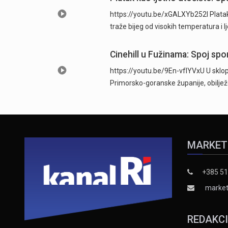
https://youtu.be/xGALXYb252I Platak s
traže bijeg od visokih temperatura i lje
Cinehill u Fužinama: Spoj spo
https://youtu.be/9En-vfIYVxU U sklopu
Primorsko-goranske županije, obilj
MARKET
+385 51
market
REDAKC