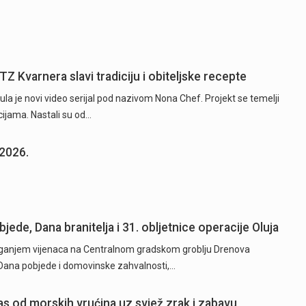
TZ Kvarnera slavi tradiciju i obiteljske recepte
la je novi video serijal pod nazivom Nona Chef. Projekt se temelji
ijama. Nastali su od…
.2026.
ede, Dana branitelja i 31. obljetnice operacije Oluja
ganjem vijenaca na Centralnom gradskom groblju Drenova
 Dana pobjede i domovinske zahvalnosti,…
pas od morskih vrućina uz svjež zrak i zabavu