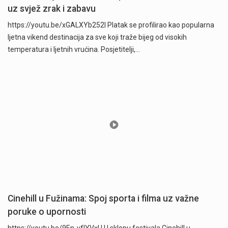
uz svjež zrak i zabavu
https://youtu.be/xGALXYb252I Platak se profilirao kao popularna
ljetna vikend destinacija za sve koji traže bijeg od visokih
temperatura i ljetnih vrućina. Posjetitelji,…
Cinehill u Fužinama: Spoj sporta i filma uz važne
poruke o upornosti
https://youtu.be/9En-vfIYVxU U sklopu festivala Cinehill u