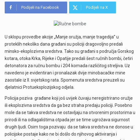
Podijeli na Facebook
Podijeli na X
U sklopu provedbe akcije „Manje oružja, manje tragedija” u
proteklih nekoliko dana građani su policiji dragovoljno predali
minsko-eksplozivna sredstva. Tako su građani s područja Gorskog
kotara, otoka Krka, Rijeke i Opatije predali šest ručnih bombi, četiri
detonatora za ručnu bombu i 204 komada različitog streljiva. Uz
navedeno je evidentiran i pronalazak dvije minobacačke mine
zaostale iz II. svjetskog rata. Spomenuta sredstva preuzeli su
djelatnici Protueksplozijskog odjela.
Policija poziva građane koji još uvijek čuvaju neregistrirano oružje
ili eksplozivna sredstva da ga bez straha predaju policiji. Posebno
mole da se takva sredstva ne ostavljaju na otvorenim prostorima u
prirodi ili na odlagalištima otpada jer se time ugrožava sigurnost
drugih ljudi. Osim toga pozivaju da se takva sredstva ne donose u
policijske postaje kako ne bi došlo do njihovog aktiviranja i