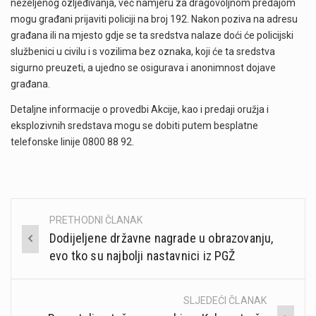
neželjenog ozljeđivanja, već namjeru za dragovoljnom predajom
mogu građani prijaviti policiji na broj 192. Nakon poziva na adresu
građana ili na mjesto gdje se ta sredstva nalaze doći će policijski
službenici u civilu i s vozilima bez oznaka, koji će ta sredstva
sigurno preuzeti, a ujedno se osigurava i anonimnost dojave
građana.
Detaljne informacije o provedbi Akcije, kao i predaji oružja i
eksplozivnih sredstava mogu se dobiti putem besplatne
telefonske linije 0800 88 92.
PRETHODNI ČLANAK
Post
Dodijeljene državne nagrade u obrazovanju,
navigation
evo tko su najbolji nastavnici iz PGŽ
SLJEDEĆI ČLANAK