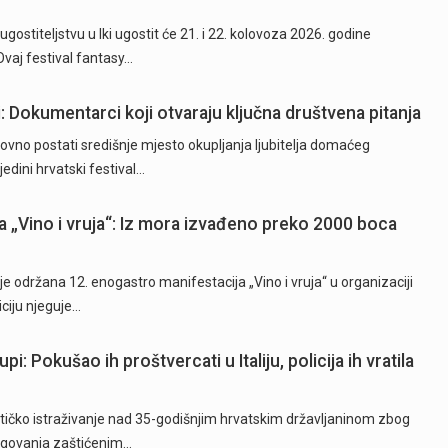
ostiteljstvu u Iki ugostit će 21. i 22. kolovoza 2026. godine
Ovaj festival fantasy…
ji: Dokumentarci koji otvaraju ključna društvena pitanja
ovno postati središnje mjesto okupljanja ljubitelja domaćeg
jedini hrvatski festival…
ja „Vino i vruja“: Iz mora izvađeno preko 2000 boca
 održana 12. enogastro manifestacija „Vino i vruja“ u organizaciji
iciju njeguje…
: Pokušao ih proštvercati u Italiju, policija ih vratila
lističko istraživanje nad 35-godišnjim hrvatskim državljaninom zbog
trgovanja zaštićenim…