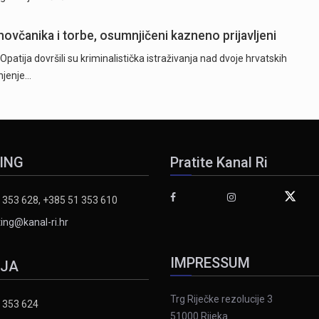
e novčanika i torbe, osumnjičeni kazneno prijavljeni
e Opatija dovršili su kriminalistička istraživanja nad dvoje hrvatskih
injenje…
ING
Pratite Kanal Ri
 353 628, +385 51 353 610
ing@kanal-ri.hr
IMPRESSUM
IJA
Trg Riječke rezolucije 3
 353 624
51000 Rijeka