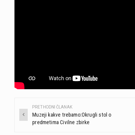
PRETHODNI ČLANAK
Post
Muzeji kakve trebamo:Okrugli stol o
navigation
predmetima Civilne zbirke