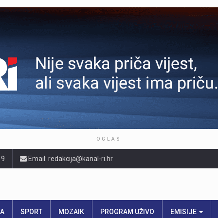
OGLAS
19
Email: redakcija@kanal-ri.hr
RA
SPORT
MOZAIK
PROGRAM UŽIVO
EMISIJE