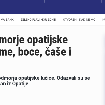
VA BANK
ZELENO PLAVI HORIZONTI
OTVORENI I KAD NISMO
K
dmorje opatijske
me, boce, čaše i
odmorja opatijske lučice. Odazvali su se
an iz Opatije.