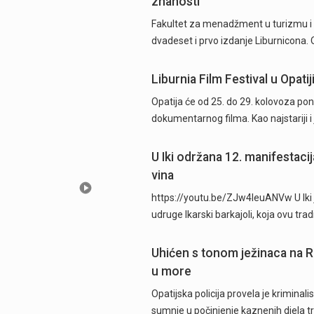
znanosti
Fakultet za menadžment u turizmu i ug
dvadeset i prvo izdanje Liburnicona. 
Liburnia Film Festival u Opati
Opatija će od 25. do 29. kolovoza pon
dokumentarnog filma. Kao najstariji i 
U Iki održana 12. manifestaci
vina
https://youtu.be/ZJw4IeuANVw U Iki je
udruge Ikarski barkajoli, koja ovu trad
Uhićen s tonom ježinaca na Rupi
u more
Opatijska policija provela je krimina
sumnje u počinjenje kaznenih djela 