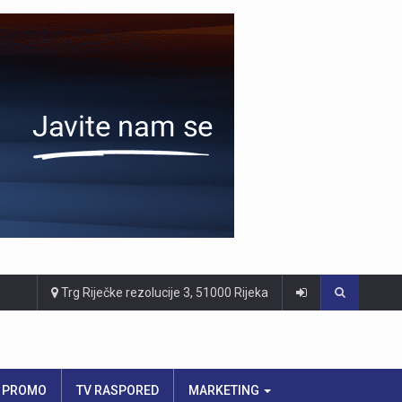
Trg Riječke rezolucije 3, 51000 Rijeka
PROMO
TV RASPORED
MARKETING