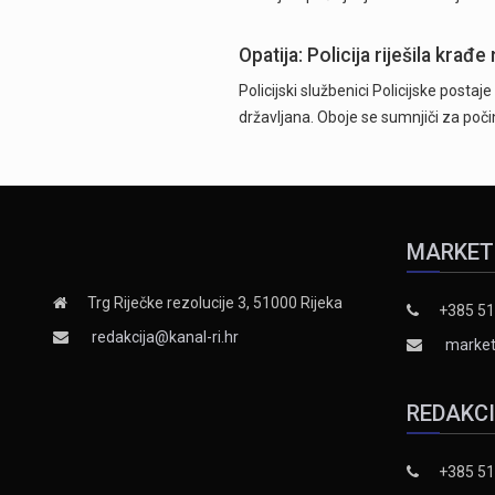
Opatija: Policija riješila krađ
Policijski službenici Policijske postaj
državljana. Oboje se sumnjiči za poč
MARKET
Trg Riječke rezolucije 3, 51000 Rijeka
+385 51
redakcija@kanal-ri.hr
market
REDAKC
+385 51