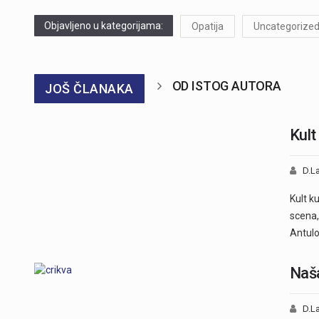
Objavljeno u kategorijama:
Opatija
Uncategorize
OD ISTOG AUTORA
JOŠ ČLANAKA
Kult
D.La
Kult k
scena,
Antulo
Naša
D.La