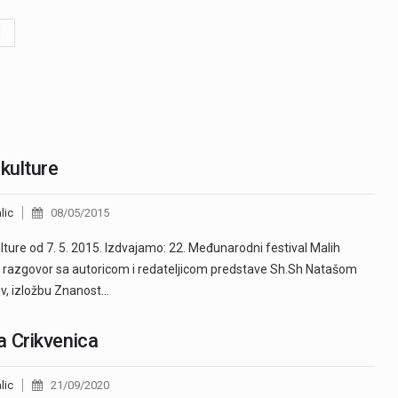
d
 kulture
lic
08/05/2015
ulture od 7. 5. 2015. Izdvajamo: 22. Međunarodni festival Malih
 razgovor sa autoricom i redateljicom predstave Sh.Sh Natašom
v, izložbu Znanost…
 Crikvenica
lic
21/09/2020