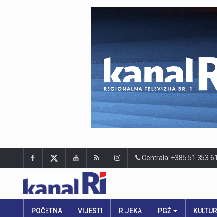
Centrala: +385 51 353 6
POČETNA
VIJESTI
RIJEKA
PGŽ
KULTU