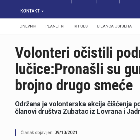
KONTAKT
DNEVNIK
PLANET RI
RI PULS
BILANCA USPJEHA
Volonteri očistili po
lučice:Pronašli su gu
brojno drugo smeće
Održana je volonterska akcija čišćenja p
članovi društva Zubatac iz Lovrana i Jadr
Članak objavljen:
09/10/2021