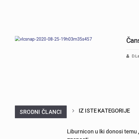
Čan
D.La
IZ ISTE KATEGORIJE
SRODNI ČLANCI
Liburnicon u Iki donosi temu 