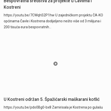
Bespovratna sredstva za projekte u Čavlima i
Kostreni
https://youtu.be/7CWqhS2P1hw U zajedničkom projektu ČA-KO
općinama Čavle i Kostrena dodijeljeno nešto više od 3 milijuna i
200 tisuća eura bespovratnih…
U Kostreni održan 5. Špažićarski maškarani kotlić
https://youtu.be/pdo0Bg0-bx8 Zamirisala je Kostrena po gulašu