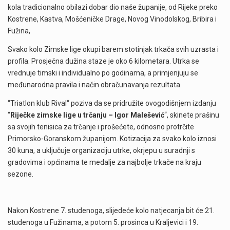
kola tradicionalno obilazi dobar dio naše županije, od Rijeke preko
Kostrene, Kastva, Mošćeničke Drage, Novog Vinodolskog, Bribira i
Fužina,
Svako kolo Zimske lige okupi barem stotinjak trkača svih uzrasta i
profila. Prosječna dužina staze je oko 6 kilometara. Utrka se
vrednuje timski i individualno po godinama, a primjenjuju se
međunarodna pravila i način obračunavanja rezultata.
“Triatlon klub Rival“ poziva da se pridružite ovogodišnjem izdanju
“
Riječke zimske lige u trčanju – Igor Malešević
“, skinete prašinu
sa svojih tenisica za trčanje i prošećete, odnosno protrčite
Primorsko-Goranskom županijom. Kotizacija za svako kolo iznosi
30 kuna, a uključuje organizaciju utrke, okrjepu u suradnji s
gradovima i općinama te medalje za najbolje trkače na kraju
sezone.
Nakon Kostrene 7. studenoga, slijedeće kolo natjecanja bit će 21.
studenoga u Fužinama, a potom 5. prosinca u Kraljevici i 19.