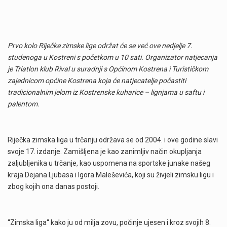
Prvo kolo Riječke zimske lige održat će se već ove nedjelje 7.
studenoga u Kostreni s početkom u 10 sati. Organizator natjecanja
je Triatlon klub Rival u suradnji s Općinom Kostrena i Turističkom
zajednicom općine Kostrena koja će natjecatelje počastiti
tradicionalnim jelom iz Kostrenske kuharice – lignjama u saftu i
palentom.
Riječka zimska liga u trčanju održava se od 2004. i ove godine slavi
svoje 17. izdanje. Zamišljena je kao zanimljiv način okupljanja
zaljubljenika u trčanje, kao uspomena na sportske junake našeg
kraja Dejana Ljubasa i Igora Maleševića, koji su živjeli zimsku ligu i
zbog kojih ona danas postoji.
“Zimska liga“ kako ju od milja zovu, počinje ujesen i kroz svojih 8.