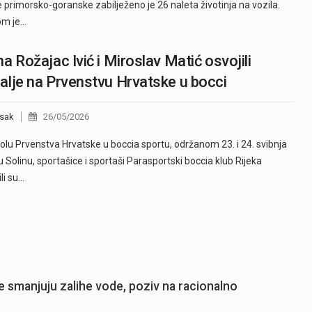
 primorsko-goranske zabilježeno je 26 naleta životinja na vozila.
om je…
a Rožajac Ivić i Miroslav Matić osvojili
lje na Prvenstvu Hrvatske u bocci
sak
26/05/2026
kolu Prvenstva Hrvatske u boccia sportu, održanom 23. i 24. svibnja
u Solinu, sportašice i sportaši Parasportski boccia klub Rijeka
li su…
 smanjuju zalihe vode, poziv na racionalno