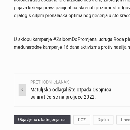
prijava kršenja prava pacijentica skrenuti pozornost odgov
dijalog s ciljem pronalaska optimalnog rješenja u što krać
U sklopu kampanje #ŽalbomDoPromjena, udruga Roda planir
međunarodne kampanje 16 dana aktivizma protiv nasilja 
PRETHODNI ČLANAK
Post
Matuljsko odlagalište otpada Osojnica
navigation
sanirat će se na proljeće 2022.
Objavljeno u kategorijama:
PGŽ
Rijeka
Unca