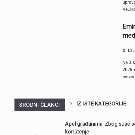
uprave
Većin
Emin
meda
LSu
Na 3. 
2026. 
ostvari
IZ ISTE KATEGORIJE
SRODNI ČLANCI
Apel građanima: Zbog suše se
korištenje