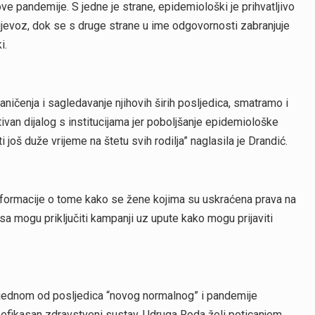
e pandemije. S jedne je strane, epidemiološki je prihvatljivo
prijevoz, dok se s druge strane u ime odgovornosti zabranjuje
i.
ničenja i sagledavanje njihovih širih posljedica, smatramo i
ivan dijalog s institucijama jer poboljšanje epidemiološke
ti još duže vrijeme na štetu svih rodilja” naglasila je Drandić.
informacije o tome kako se žene kojima su uskraćena prava na
a mogu priključiti kampanji uz upute kako mogu prijaviti
.
ao jednom od posljedica “novog normalnog” i pandemije
neefikasan zdravstveni sustav. Udruga Roda želi poticanjem