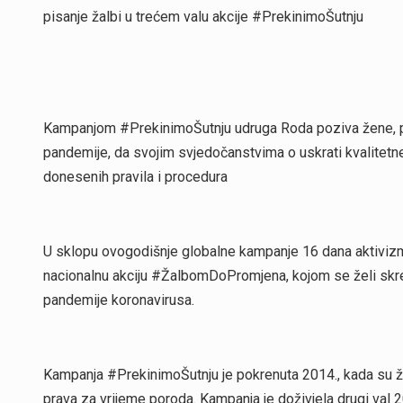
pisanje žalbi u trećem valu akcije #PrekinimoŠutnju
Kampanjom #PrekinimoŠutnju udruga Roda poziva žene, pos
pandemije, da svojim svjedočanstvima o uskrati kvalitet
donesenih pravila i procedura
U sklopu ovogodišnje globalne kampanje 16 dana aktivizm
nacionalnu akciju #ŽalbomDoPromjena, kojom se želi skrenu
pandemije koronavirusa.
Kampanja #PrekinimoŠutnju je pokrenuta 2014., kada su že
prava za vrijeme poroda. Kampanja je doživjela drugi val