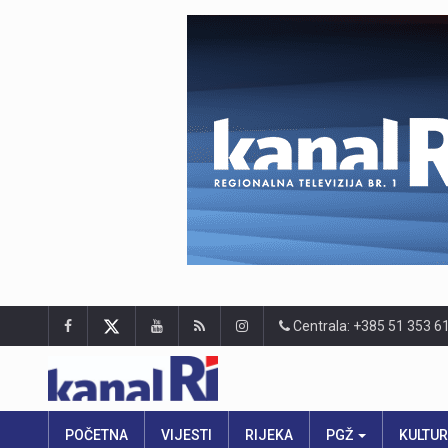
Centrala: +385 51 353 6
POČETNA
VIJESTI
RIJEKA
PGŽ
KULTU