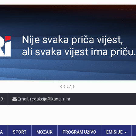
OGLAS
19
Email: redakcija@kanal-ri.hr
RA
SPORT
MOZAIK
PROGRAM UŽIVO
EMISIJE