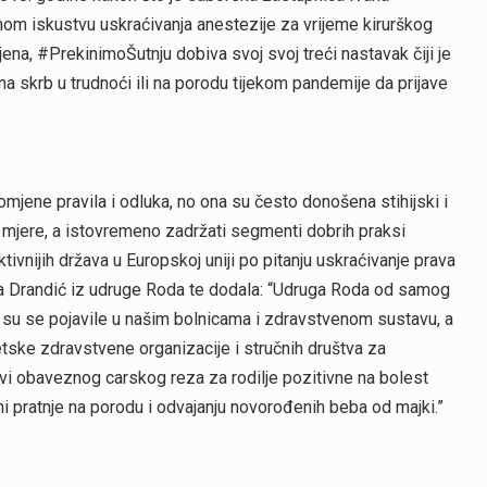
nom iskustvu uskraćivanja anestezije za vrijeme kirurškog
, #PrekinimoŠutnju dobiva svoj svoj treći nastavak čiji je
na skrb u trudnoći ili na porodu tijekom pandemije da prijave
mjene pravila i odluka, no ona su često donošena stihijski i
 mjere, a istovremeno zadržati segmenti dobrih praksi
tivnijih država u Europskoj uniji po pitanju uskraćivanje prava
la Drandić iz udruge Roda te dodala: “Udruga Roda od samog
su se pojavile u našim bolnicama i zdravstvenom sustavu, a
etske zdravstvene organizacije i stručnih društva za
ajavi obaveznog carskog reza za rodilje pozitivne na bolest
i pratnje na porodu i odvajanju novorođenih beba od majki.”