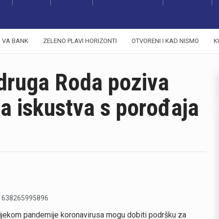
VA BANK
ZELENO PLAVI HORIZONTI
OTVORENI I KAD NISMO
K
druga Roda poziva
ja iskustva s porođaja
 tijekom pandemije koronavirusa mogu dobiti podršku za