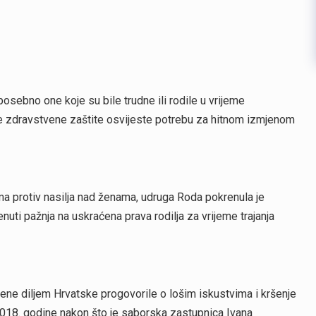
ebno one koje su bile trudne ili rodile u vrijeme
ne zdravstvene zaštite osvijeste potrebu za hitnom izmjenom
a protiv nasilja nad ženama, udruga Roda pokrenula je
ti pažnja na uskraćena prava rodilja za vrijeme trajanja
ne diljem Hrvatske progovorile o lošim iskustvima i kršenje
 2018. godine nakon što je saborska zastupnica Ivana