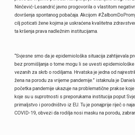
Ninčević-Lesandrić javno progovorila o vlastitom negativ
dovršenja spontanog pobačaja. Akcijom #ŽalbomDoPromjena
cilj poticati žene kojima je uskraćena kvalitetna zdravstve
ta kršenja prava nadležnim institucijama.
“Svjesne smo da je epidemiološka situacija zahtijevala pro
bez promišljanja o tome mogu li se uvesti epidemiološke
vezanih za skrb o rodiljama. Hrvatska je jedna od najrestrik
žena na porodu za vrijeme pandemije.” istaknula je Danie
početka pandemije ukazuje na problematične prakse koje 
koje su u suprotnosti s preporukama institucija poput Svj
primaljstvo i porodništvo iz EU. Tu je ponajprije riječ o n
COVID-19, obvezi da rodilja nosi masku na porodu, zabran