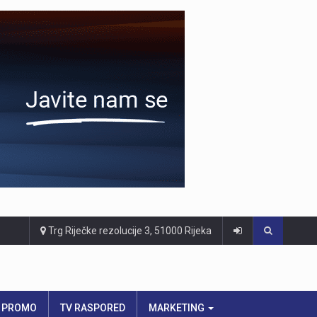
Trg Riječke rezolucije 3, 51000 Rijeka
PROMO
TV RASPORED
MARKETING