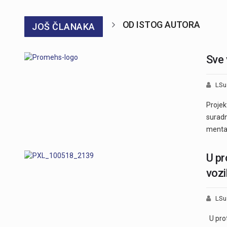
OD ISTOG AUTORA
JOŠ ČLANAKA
Sve 
LSu
Projek
suradn
menta
U pr
vozi
LSu
U prot