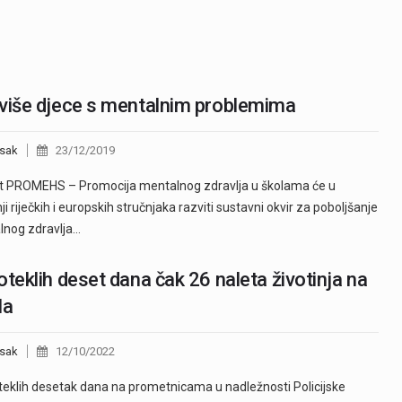
više djece s mentalnim problemima
sak
23/12/2019
t PROMEHS – Promocija mentalnog zdravlja u školama će u
ji riječkih i europskih stručnjaka razviti sustavni okvir za poboljšanje
lnog zdravlja…
oteklih deset dana čak 26 naleta životinja na
la
sak
12/10/2022
eklih desetak dana na prometnicama u nadležnosti Policijske