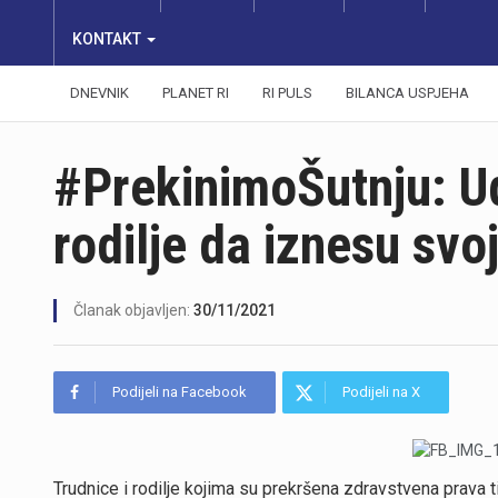
KONTAKT
DNEVNIK
PLANET RI
RI PULS
BILANCA USPJEHA
#PrekinimoŠutnju: U
rodilje da iznesu svo
Članak objavljen:
30/11/2021
Podijeli na Facebook
Podijeli na X
Trudnice i rodilje kojima su prekršena zdravstvena prava