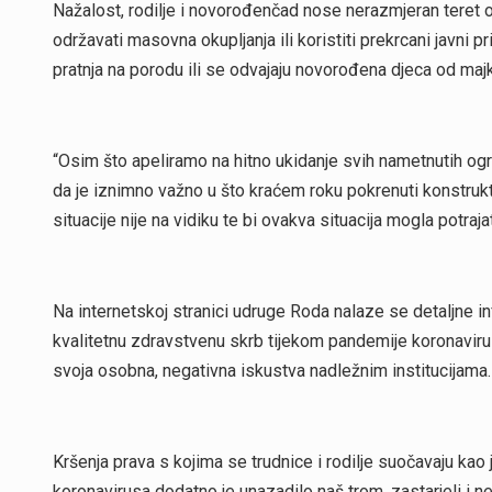
Nažalost, rodilje i novorođenčad nose nerazmjeran teret ov
održavati masovna okupljanja ili koristiti prekrcani javni 
pratnja na porodu ili se odvajaju novorođena djeca od majk
“Osim što apeliramo na hitno ukidanje svih nametnutih ogra
da je iznimno važno u što kraćem roku pokrenuti konstrukt
situacije nije na vidiku te bi ovakva situacija mogla potraja
Na internetskoj stranici udruge Roda nalaze se detaljne 
kvalitetnu zdravstvenu skrb tijekom pandemije koronavirus
svoja osobna, negativna iskustva nadležnim institucijama
Kršenja prava s kojima se trudnice i rodilje suočavaju k
koronavirusa dodatno je unazadilo naš trom, zastarjeli i 