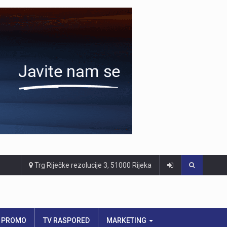
Trg Riječke rezolucije 3, 51000 Rijeka
PROMO
TV RASPORED
MARKETING