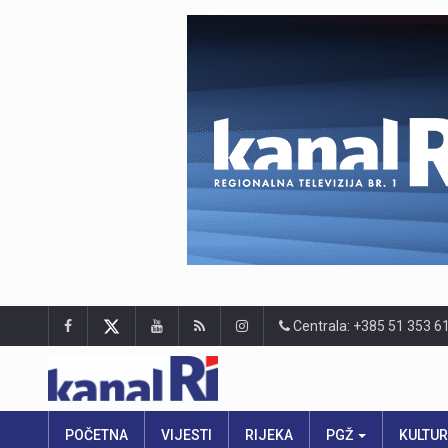
Centrala: +385 51 353 6
POČETNA
VIJESTI
RIJEKA
PGŽ
KULTU