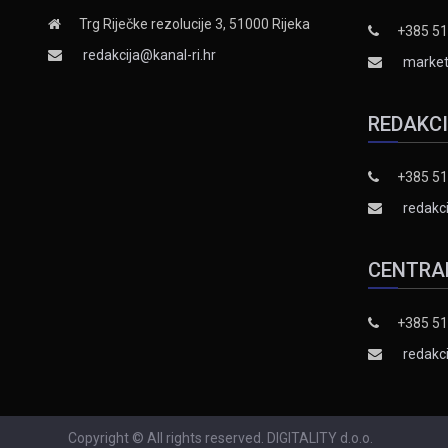
Trg Riječke rezolucije 3, 51000 Rijeka
+385 51
redakcija@kanal-ri.hr
market
REDAKC
+385 51
redakci
CENTRA
+385 51
redakci
Copyright © All rights reserved. DIGITALITY d.o.o.