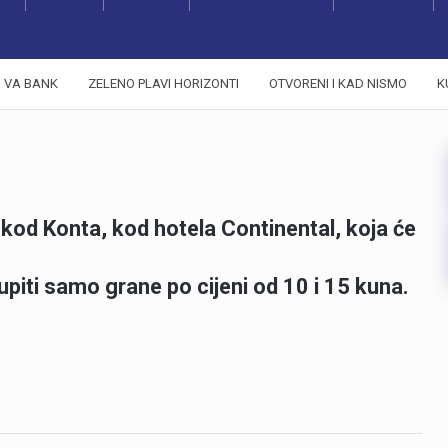
VA BANK
ZELENO PLAVI HORIZONTI
OTVORENI I KAD NISMO
K
 kod Konta, kod hotela Continental, koja će
kupiti samo grane po cijeni od 10 i 15 kuna.