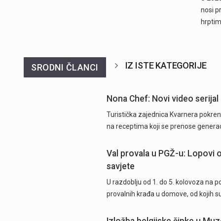
nosi p
hrpti
IZ ISTE KATEGORIJE
SRODNI ČLANCI
Nona Chef: Novi video serijal 
Turistička zajednica Kvarnera pokrenu
na receptima koji se prenose generac
Val provala u PGŽ-u: Lopovi od
savjete
U razdoblju od 1. do 5. kolovoza na 
provalnih krađa u domove, od kojih su