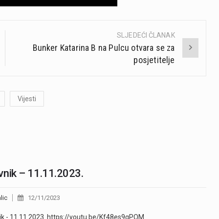
SLJEDEĆI ČLANAK
Bunker Katarina B na Pulcu otvara se za
posjetitelje
Vijesti
nik – 11.11.2023.
lic
12/11/2023
k - 11.11.2023. https://youtu.be/Kf48es9gPOM