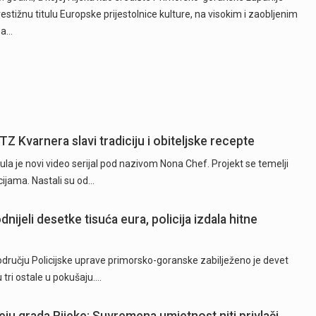
restižnu titulu Europske prijestolnice kulture, na visokim i zaobljenim
ma…
TZ Kvarnera slavi tradiciju i obiteljske recepte
la je novi video serijal pod nazivom Nona Chef. Projekt se temelji
ijama. Nastali su od…
nijeli desetke tisuća eura, policija izdala hitne
području Policijske uprave primorsko-goranske zabilježeno je devet
 tri ostale u pokušaju.…