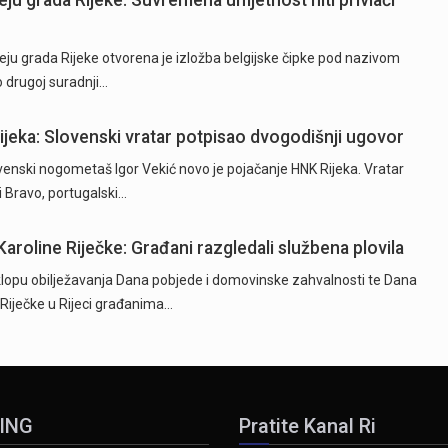
eju grada Rijeke: Suvremena umjetnost niti privlači
ju grada Rijeke otvorena je izložba belgijske čipke pod nazivom
o drugoj suradnji…
Rijeka: Slovenski vratar potpisao dvogodišnji ugovor
ski nogometaš Igor Vekić novo je pojačanje HNK Rijeka. Vratar
ki Bravo, portugalski…
Karoline Riječke: Građani razgledali službena plovila
opu obilježavanja Dana pobjede i domovinske zahvalnosti te Dana
e Riječke u Rijeci građanima…
ING
Pratite Kanal Ri