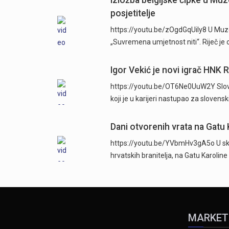
Izložba belgijske čipke u Muz
posjetitelje
https://youtu.be/zOgdGqUily8 U Muze
„Suvremena umjetnost niti“. Riječ je 
Igor Vekić je novi igrač HNK 
https://youtu.be/OT6Ne0UuW2Y Sloven
koji je u karijeri nastupao za slovens
Dani otvorenih vrata na Gatu 
https://youtu.be/YVbmHv3gA5o U skl
hrvatskih branitelja, na Gatu Karolin
MARKET