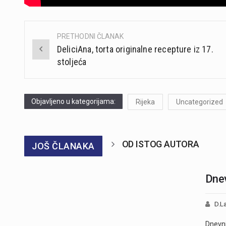
PRETHODNI ČLANAK
Post
DeliciAna, torta originalne recepture iz 17.
navigation
stoljeća
Objavljeno u kategorijama:
Rijeka
Uncategorized
OD ISTOG AUTORA
JOŠ ČLANAKA
Dnev
D.La
Dnevni