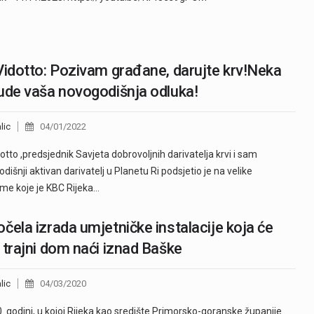
Vidotto: Pozivam građane, darujte krv!Neka
ude vaša novogodišnja odluka!
lic
04/01/2022
dotto ,predsjednik Savjeta dobrovoljnih darivatelja krvi i sam
dišnji aktivan darivatelj u Planetu Ri podsjetio je na velike
me koje je KBC Rijeka…
čela izrada umjetničke instalacije koja će
 trajni dom naći iznad Baške
lic
04/03/2020
. godini, u kojoj Rijeka kao središte Primorsko-goranske županije