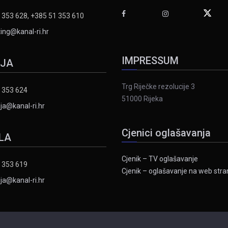
 353 628, +385 51 353 610
ing@kanal-ri.hr
IMPRESSUM
IJA
Trg Riječke rezolucije 3
 353 624
51000 Rijeka
ja@kanal-ri.hr
Cjenici oglašavanja
LA
Cjenik – TV oglašavanje
 353 619
Cjenik – oglašavanje na web stran
ja@kanal-ri.hr