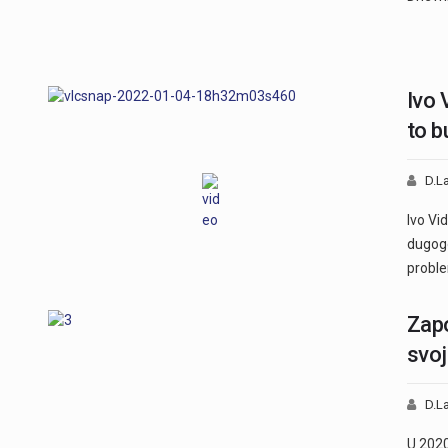
Ivo 
to b
D.La
Ivo Vi
dugogo
proble
Zapo
svoj
D.La
U 2020