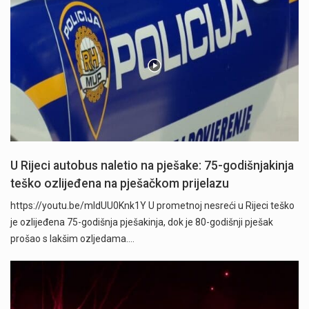
U Rijeci autobus naletio na pješake: 75-godišnjakinja
teško ozlijeđena na pješačkom prijelazu
https://youtu.be/mldUU0Knk1Y U prometnoj nesreći u Rijeci teško
je ozlijeđena 75-godišnja pješakinja, dok je 80-godišnji pješak
prošao s lakšim ozljedama.…