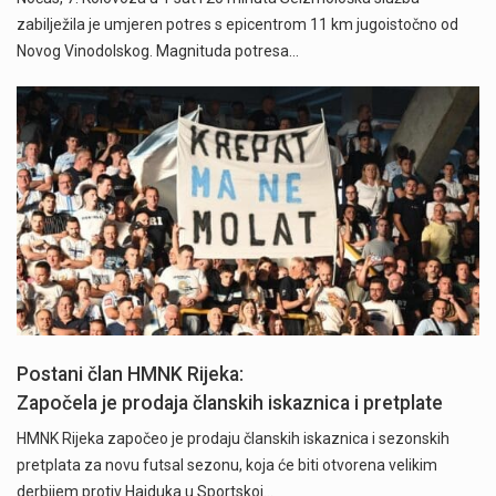
zabilježila je umjeren potres s epicentrom 11 km jugoistočno od
Novog Vinodolskog. Magnituda potresa…
Započela je prodaja članskih iskaznica i pretplate" />
Postani član HMNK Rijeka:
Započela je prodaja članskih iskaznica i pretplate
HMNK Rijeka započeo je prodaju članskih iskaznica i sezonskih
pretplata za novu futsal sezonu, koja će biti otvorena velikim
derbijem protiv Hajduka u Sportskoj…