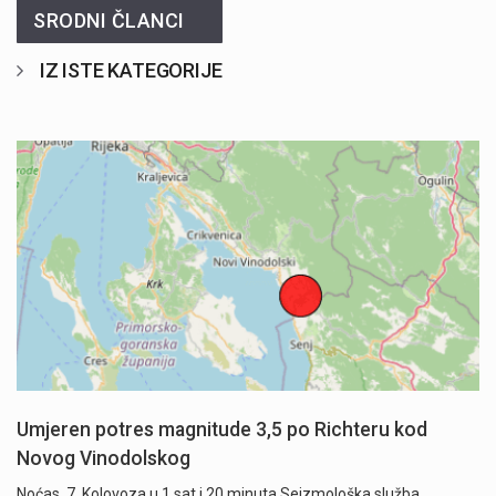
SRODNI ČLANCI
IZ ISTE KATEGORIJE
Umjeren potres magnitude 3,5 po Richteru kod
Novog Vinodolskog
Noćas, 7. Kolovoza u 1 sat i 20 minuta Seizmološka služba