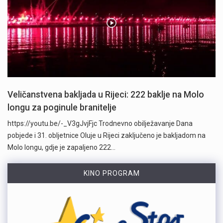
Veličanstvena bakljada u Rijeci: 222 baklje na Molo
longu za poginule branitelje
https://youtu.be/-_V3gJvjFjc Trodnevno obilježavanje Dana
pobjede i 31. obljetnice Oluje u Rijeci zaključeno je bakljadom na
Molo longu, gdje je zapaljeno 222…
KINO PROGRAM