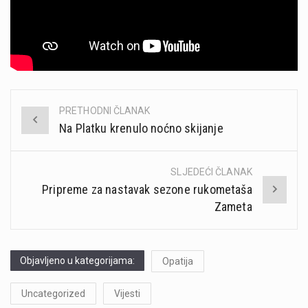
PRETHODNI ČLANAK
Post
Na Platku krenulo noćno skijanje
navigation
SLJEDEĆI ČLANAK
Pripreme za nastavak sezone rukometaša
Zameta
Objavljeno u kategorijama:
Opatija
Uncategorized
Vijesti