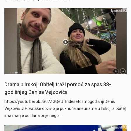
Drama u Irskoj: Obitelj traži pomoć za spas 38-
godišnjeg Denisa Vejzovića
https://youtu.be/bbJS07ZGQeU Tridesetosmogodišnji Denis
Vejzović iz Hrvatske doživio je puknuće aneurizme u Irskoj, a obitelj
ima manje od dana prije nego…