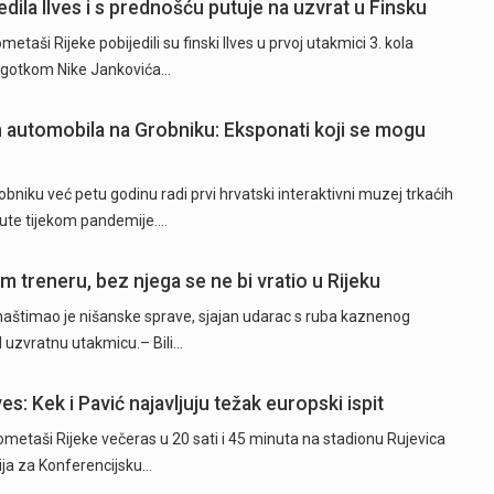
dila Ilves i s prednošću putuje na uzvrat u Finsku
ši Rijeke pobijedili su finski Ilves u prvoj utakmici 3. kola
 pogotkom Nike Jankovića…
ih automobila na Grobniku: Eksponati koji se mogu
niku već petu godinu radi prvi hrvatski interaktivni muzej trkaćih
nute tijekom pandemije.…
 treneru, bez njega se ne bi vratio u Rijeku
naštimao je nišanske sprave, sjajan udarac s ruba kaznenog
d uzvratnu utakmicu.– Bili…
es: Kek i Pavić najavljuju težak europski ispit
taši Rijeke večeras u 20 sati i 45 minuta na stadionu Rujevica
cija za Konferencijsku…