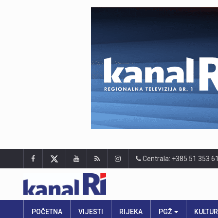
Centrala: +385 51 353 6
POČETNA
VIJESTI
RIJEKA
PGŽ
KULTU