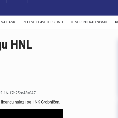
VA BANK
ZELENO PLAVI HORIZONTI
OTVORENI I KAD NISMO
K
ugu HNL
licencu nalazi se i NK Grobničan.