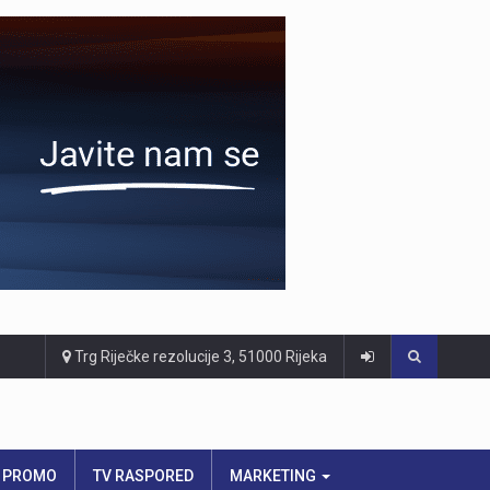
Trg Riječke rezolucije 3, 51000 Rijeka
PROMO
TV RASPORED
MARKETING