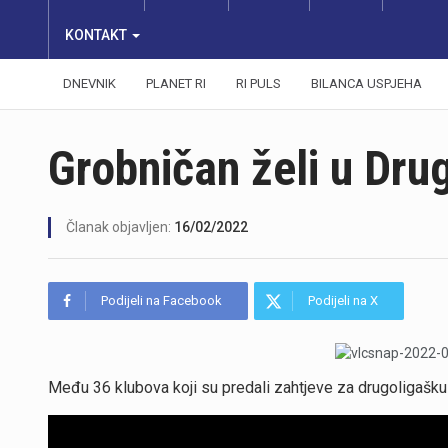
KONTAKT
DNEVNIK
PLANET RI
RI PULS
BILANCA USPJEHA
Grobničan želi u Dr
Članak objavljen:
16/02/2022
Podijeli na Facebook
Podijeli na X
Među 36 klubova koji su predali zahtjeve za drugoligašku 