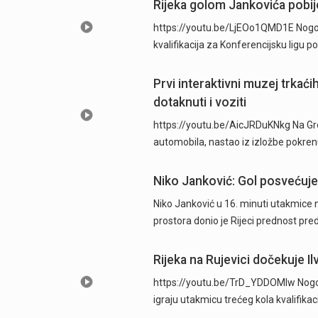
Rijeka golom Jankovića pobije
https://youtu.be/LjEOo1QMD1E Nogometa
kvalifikacija za Konferencijsku ligu
Prvi interaktivni muzej trkać
dotaknuti i voziti
https://youtu.be/AicJRDuKNkg Na Grob
automobila, nastao iz izložbe pokre
Niko Janković: Gol posvećujem
Niko Janković u 16. minuti utakmice 
prostora donio je Rijeci prednost pre
Rijeka na Rujevici dočekuje Ilv
https://youtu.be/TrD_YDDOMIw Nogome
igraju utakmicu trećeg kola kvalifika