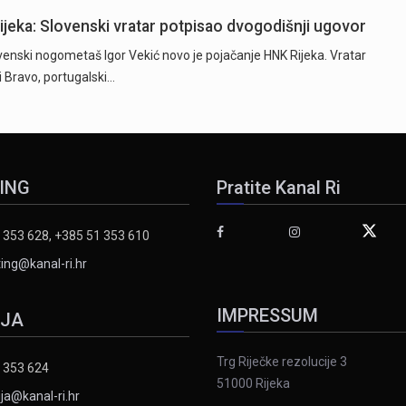
Rijeka: Slovenski vratar potpisao dvogodišnji ugovor
ski nogometaš Igor Vekić novo je pojačanje HNK Rijeka. Vratar
ki Bravo, portugalski…
ING
Pratite Kanal Ri
 353 628, +385 51 353 610
ing@kanal-ri.hr
IMPRESSUM
IJA
Trg Riječke rezolucije 3
 353 624
51000 Rijeka
ja@kanal-ri.hr