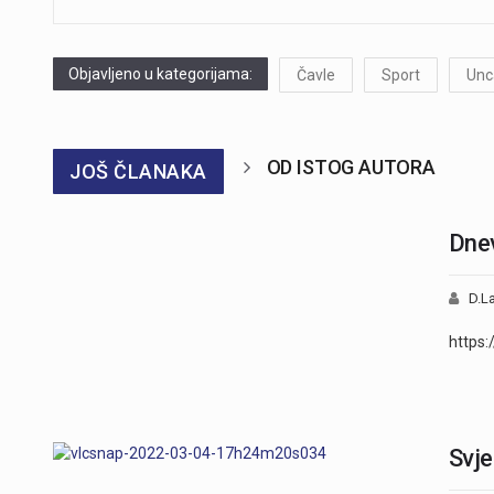
Objavljeno u kategorijama:
Čavle
Sport
Unc
OD ISTOG AUTORA
JOŠ ČLANAKA
Dnev
D.La
https
Svje