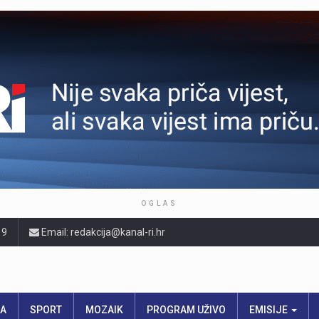
OGLAS
19
Email: redakcija@kanal-ri.hr
RA
SPORT
MOZAIK
PROGRAM UŽIVO
EMISIJE