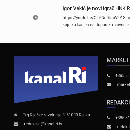
Igor Vekić je novi igrač HNK 
https://youtu.be/OT6Ne0UuW2Y Sloven
koji je u karijeri nastupao za slovens
MARKET
+385 51
market
REDAKC
Trg Riječke rezolucije 3, 51000 Rijeka
+385 51
redakcija@kanal-ri.hr
redakci