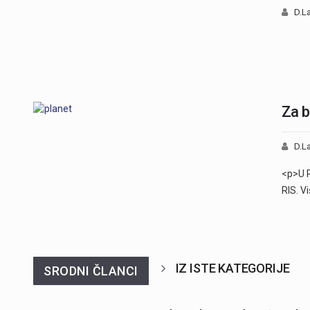
D.La
Za b
D.La
<p>U R
IZ ISTE KATEGORIJE
SRODNI ČLANCI