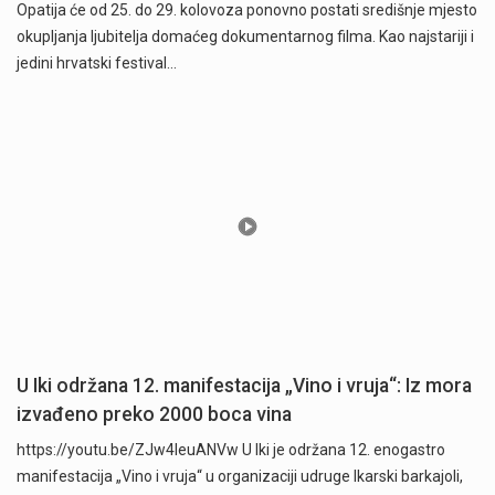
Opatija će od 25. do 29. kolovoza ponovno postati središnje mjesto
okupljanja ljubitelja domaćeg dokumentarnog filma. Kao najstariji i
jedini hrvatski festival…
U Iki održana 12. manifestacija „Vino i vruja“: Iz mora
izvađeno preko 2000 boca vina
https://youtu.be/ZJw4IeuANVw U Iki je održana 12. enogastro
manifestacija „Vino i vruja“ u organizaciji udruge Ikarski barkajoli,