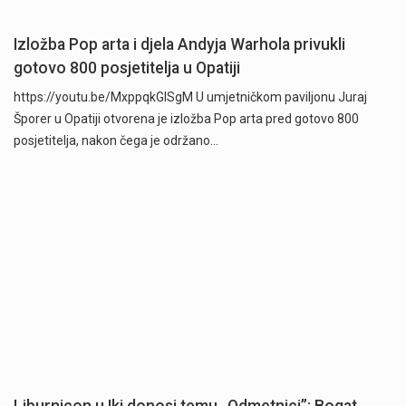
Izložba Pop arta i djela Andyja Warhola privukli
gotovo 800 posjetitelja u Opatiji
https://youtu.be/MxppqkGISgM U umjetničkom paviljonu Juraj
Šporer u Opatiji otvorena je izložba Pop arta pred gotovo 800
posjetitelja, nakon čega je održano…
Liburnicon u Iki donosi temu „Odmetnici”: Bogat