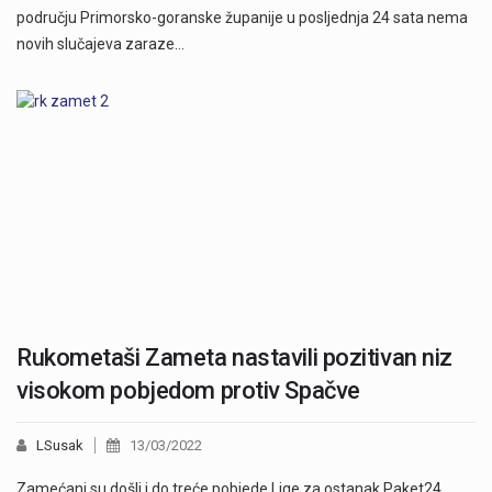
području Primorsko-goranske županije u posljednja 24 sata nema
novih slučajeva zaraze…
Rukometaši Zameta nastavili pozitivan niz
visokom pobjedom protiv Spačve
LSusak
13/03/2022
Zamećani su došli i do treće pobjede Lige za ostanak Paket24