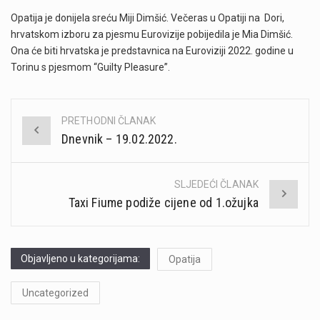
Opatija je donijela sreću Miji Dimšić. Večeras u Opatiji na Dori,
hrvatskom izboru za pjesmu Eurovizije pobijedila je Mia Dimšić.
Ona će biti hrvatska je predstavnica na Euroviziji 2022. godine u
Torinu s pjesmom “Guilty Pleasure”.
PRETHODNI ČLANAK
Post
Dnevnik – 19.02.2022.
navigation
SLJEDEĆI ČLANAK
Taxi Fiume podiže cijene od 1.ožujka
Objavljeno u kategorijama:
Opatija
Uncategorized