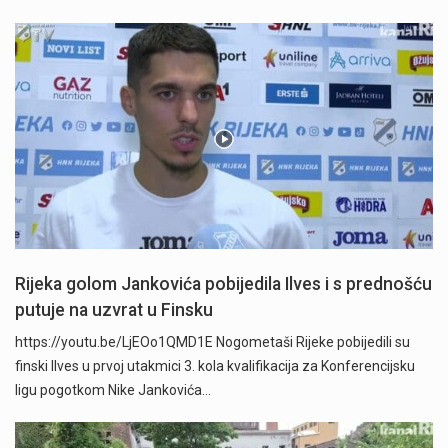
Rijeka golom Jankovića pobijedila Ilves i s prednošću
putuje na uzvrat u Finsku
https://youtu.be/LjEOo1QMD1E Nogometaši Rijeke pobijedili su
finski Ilves u prvoj utakmici 3. kola kvalifikacija za Konferencijsku
ligu pogotkom Nike Jankovića…