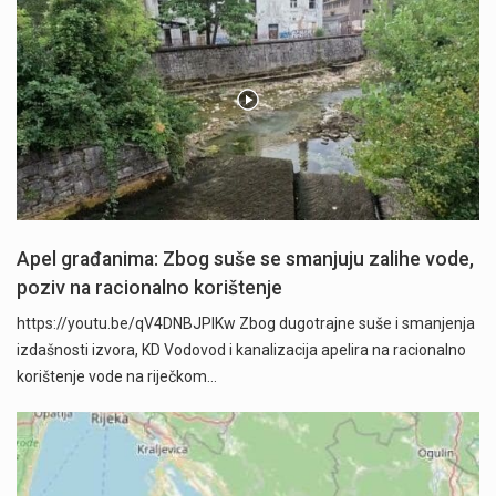
Apel građanima: Zbog suše se smanjuju zalihe vode,
poziv na racionalno korištenje
https://youtu.be/qV4DNBJPlKw Zbog dugotrajne suše i smanjenja
izdašnosti izvora, KD Vodovod i kanalizacija apelira na racionalno
korištenje vode na riječkom…