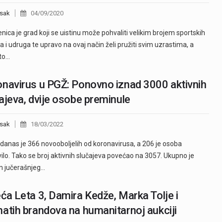
sak
04/09/2020
nica je grad koji se uistinu može pohvaliti velikim brojem sportskih
a i udruga te upravo na ovaj način želi pružiti svim uzrastima, a
to…
navirus u PGŽ: Ponovno iznad 3000 aktivnih
ajeva, dvije osobe preminule
sak
18/03/2022
danas je 366 novooboljelih od koronavirusa, a 206 je osoba
ilo. Tako se broj aktivnih slučajeva povećao na 3057. Ukupno je
m jučerašnjeg…
ća Leta 3, Damira Kedže, Marka Tolje i
atih brandova na humanitarnoj aukciji