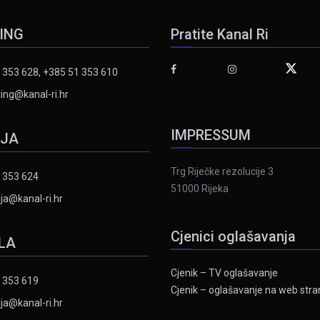
ING
Pratite Kanal Ri
 353 628, +385 51 353 610
ing@kanal-ri.hr
IMPRESSUM
IJA
Trg Riječke rezolucije 3
 353 624
51000 Rijeka
ja@kanal-ri.hr
Cjenici oglašavanja
LA
Cjenik – TV oglašavanje
 353 619
Cjenik – oglašavanje na web stran
ja@kanal-ri.hr