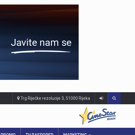
Trg Riječke rezolucije 3, 51000 Rijeka