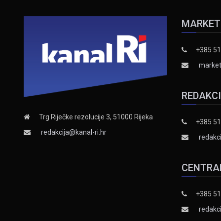
MARKET
+385 51
market
REDAKC
Trg Riječke rezolucije 3, 51000 Rijeka
+385 51
redakcija@kanal-ri.hr
redakci
CENTRA
+385 51
redakci