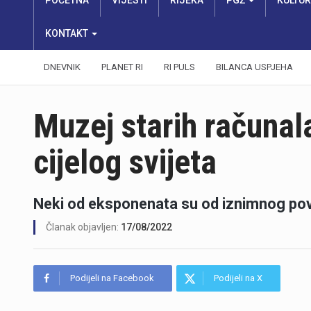
POČETNA
VIJESTI
RIJEKA
PGŽ
KULTU
KONTAKT
DNEVNIK
PLANET RI
RI PULS
BILANCA USPJEHA
Muzej starih računala
cijelog svijeta
Neki od eksponenata su od iznimnog povi
Članak objavljen:
17/08/2022
Podijeli na Facebook
Podijeli na X