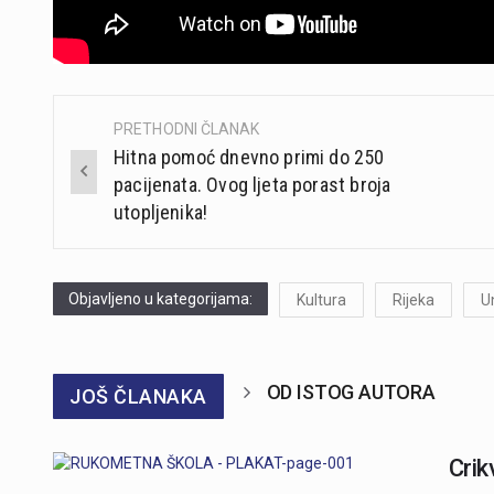
PRETHODNI ČLANAK
Post
Hitna pomoć dnevno primi do 250
navigation
pacijenata. Ovog ljeta porast broja
utopljenika!
Objavljeno u kategorijama:
Kultura
Rijeka
U
OD ISTOG AUTORA
JOŠ ČLANAKA
Crik