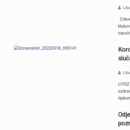
LSu
Crikve
klubov
naroči
Koro
sluč
LSu
U PGŽ 
ozdrav
tijeko
Odje
pozn