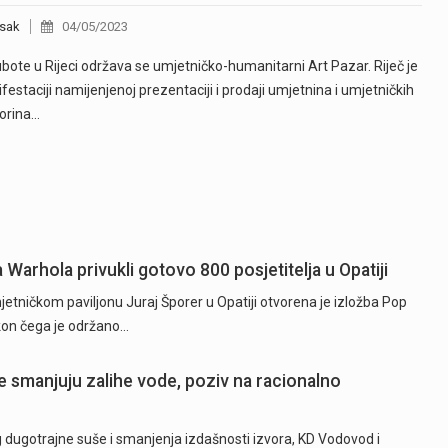
sak
04/05/2023
bote u Rijeci održava se umjetničko-humanitarni Art Pazar. Riječ je
festaciji namijenjenoj prezentaciji i prodaji umjetnina i umjetničkih
orina…
a Warhola privukli gotovo 800 posjetitelja u Opatiji
tničkom paviljonu Juraj Šporer u Opatiji otvorena je izložba Pop
akon čega je održano…
 smanjuju zalihe vode, poziv na racionalno
ugotrajne suše i smanjenja izdašnosti izvora, KD Vodovod i