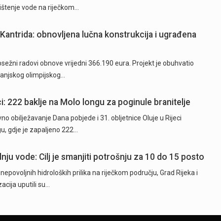
rištenje vode na riječkom…
Kantrida: obnovljena lučna konstrukcija i ugrađena
ežni radovi obnove vrijedni 366.190 eura. Projekt je obuhvatio
 vanjskog olimpijskog…
i: 222 baklje na Molo longu za poginule branitelje
o obilježavanje Dana pobjede i 31. obljetnice Oluje u Rijeci
u, gdje je zapaljeno 222…
nju vode: Cilj je smanjiti potrošnju za 10 do 15 posto
epovoljnih hidroloških prilika na riječkom području, Grad Rijeka i
cija uputili su…