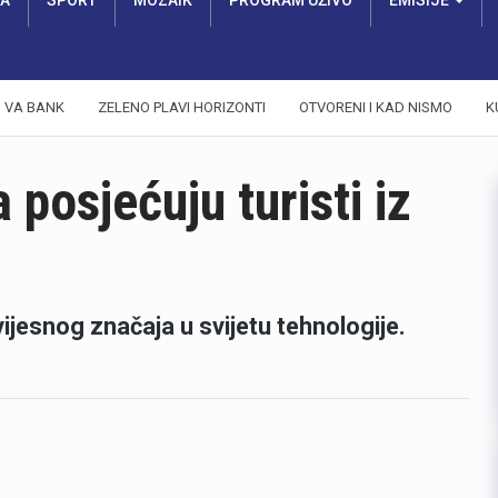
RA
SPORT
MOZAIK
PROGRAM UŽIVO
EMISIJE
VA BANK
ZELENO PLAVI HORIZONTI
OTVORENI I KAD NISMO
K
 posjećuju turisti iz
jesnog značaja u svijetu tehnologije.