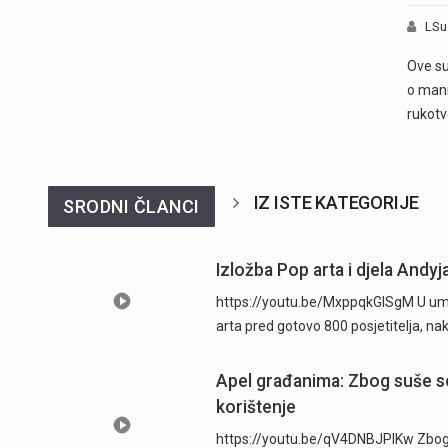
LSu
Ove su
o mani
rukotv
IZ ISTE KATEGORIJE
SRODNI ČLANCI
Izložba Pop arta i djela Andyj
https://youtu.be/MxppqkGISgM U umje
arta pred gotovo 800 posjetitelja, n
Apel građanima: Zbog suše se
korištenje
https://youtu.be/qV4DNBJPlKw Zbog d