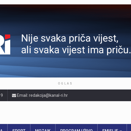
OGLAS
19
Email: redakcija@kanal-ri.hr