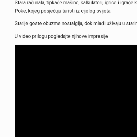
Stara računala, tipkaće mašine, kalkulatori, igrice i igra
Poke, kojeg posjećuju turisti iz cijelog svijeta.
Starije goste obuzme nostalgija, dok mlađi uživaju u stari
U video prilogu pogledajte njihove impresije