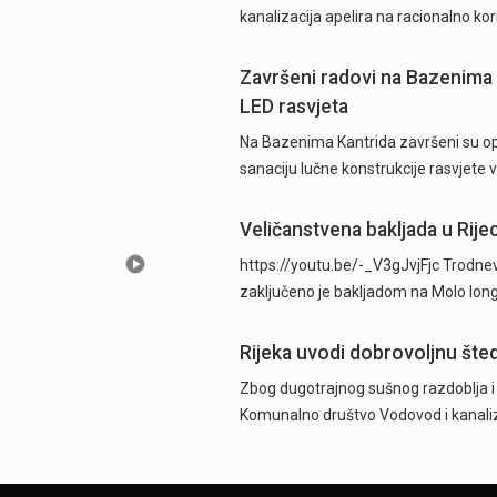
kanalizacija apelira na racionalno ko
Završeni radovi na Bazenima 
LED rasvjeta
Na Bazenima Kantrida završeni su ops
sanaciju lučne konstrukcije rasvjete
Veličanstvena bakljada u Rijec
https://youtu.be/-_V3gJvjFjc Trodnevn
zaključeno je bakljadom na Molo long
Rijeka uvodi dobrovoljnu šted
Zbog dugotrajnog sušnog razdoblja i n
Komunalno društvo Vodovod i kanaliza