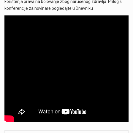
korištenja prava na bolovanje zbog narušenog zdravlja. Prilog s
konferencije za novinare pogledajte u Dnevniku