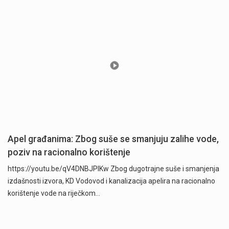
Apel građanima: Zbog suše se smanjuju zalihe vode,
poziv na racionalno korištenje
https://youtu.be/qV4DNBJPlKw Zbog dugotrajne suše i smanjenja
izdašnosti izvora, KD Vodovod i kanalizacija apelira na racionalno
korištenje vode na riječkom…