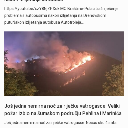
https://youtu.be/xzY8NjZPXok MO Brašćine-Pulac traži rješenje
problema s autobusima nakon izlijetanja na Drenovskom
putuNakon izlijetanja autobusa Autotroleja…
" />
Još jedna nemirna noć za riječke vatrogasce: Veliki
požar izbio na šumskom području Pehlina i Marinića
Još jedna nemirna noć za riječke vatrogasce. Noćas oko 4 sata