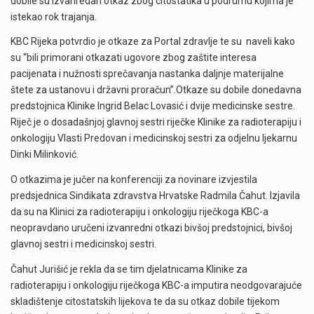
dobile su izvanredan otkaz zbog citostatika u podrumu kojima je
istekao rok trajanja.
KBC Rijeka potvrdio je otkaze za Portal zdravlje te su naveli kako
su “bili primorani otkazati ugovore zbog zaštite interesa
pacijenata i nužnosti sprečavanja nastanka daljnje materijalne
štete za ustanovu i državni proračun”.Otkaze su dobile donedavna
predstojnica Klinike Ingrid Belac Lovasić i dvije medicinske sestre.
Riječ je o dosadašnjoj glavnoj sestri riječke Klinike za radioterapiju i
onkologiju Vlasti Predovan i medicinskoj sestri za odjelnu ljekarnu
Dinki Milinković.
O otkazima je jučer na konferenciji za novinare izvjestila
predsjednica Sindikata zdravstva Hrvatske Radmila Čahut. Izjavila
da su na Klinici za radioterapiju i onkologiju riječkoga KBC-a
neopravdano uručeni izvanredni otkazi bivšoj predstojnici, bivšoj
glavnoj sestri i medicinskoj sestri.
Čahut Jurišić je rekla da se tim djelatnicama Klinike za
radioterapiju i onkologiju riječkoga KBC-a imputira neodgovarajuće
skladištenje citostatskih lijekova te da su otkaz dobile tijekom