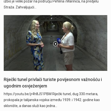
izbio je veliki požar na području Pehlina i Marinića, na predjelu
Straža. Zahvaljujući…
Riječki tunel privlači turiste povijesnom važnošću i
ugodnim osvježenjem
https://youtu.be/jr4h8J51PBM Riječki tunel, dug 330 metara,
prokopala je talijanska vojska između 1939. i 1942. godine kao
sklonište, a danas služi kao jedna…