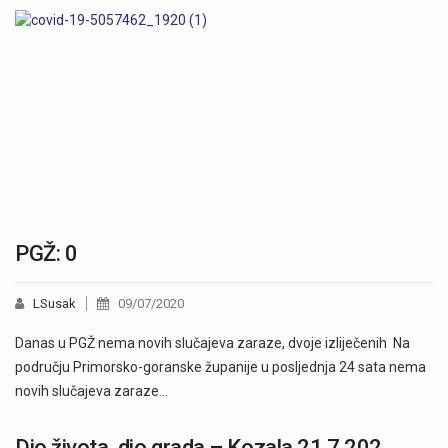
PGŽ: 0
LSusak
09/07/2020
Danas u PGŽ nema novih slučajeva zaraze, dvoje izliječenih Na
području Primorsko-goranske županije u posljednja 24 sata nema
novih slučajeva zaraze…
Dio života, dio grada – Kozala 21.7.202.