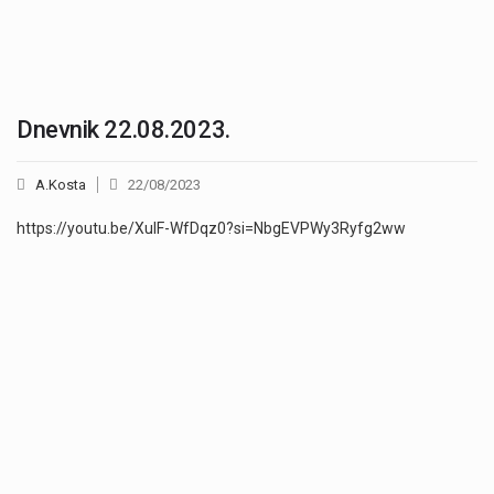
Dnevnik 22.08.2023.
A.Kosta
22/08/2023
https://youtu.be/XuIF-WfDqz0?si=NbgEVPWy3Ryfg2ww