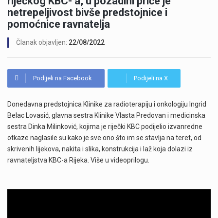
riječkog KBC- a, u pozadini priče je
netrepeljivost bivše predstojnice i
pomoćnice ravnatelja
Članak objavljen:
22/08/2022
Podijeli na Facebook
Podijeli na X
Donedavna predstojnica Klinike za radioterapiju i onkologiju Ingrid
Belac Lovasić, glavna sestra Klinike Vlasta Predovan i medicinska
sestra Dinka Milinković, kojima je riječki KBC podijelio izvanredne
otkaze naglasile su kako je sve ono što im se stavlja na teret, od
skrivenih lijekova, nakita i slika, konstrukcija i laž koja dolazi iz
ravnateljstva KBC-a Rijeka. Više u videoprilogu.