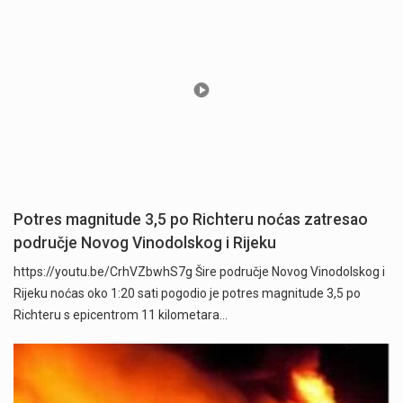
Potres magnitude 3,5 po Richteru noćas zatresao
područje Novog Vinodolskog i Rijeku
https://youtu.be/CrhVZbwhS7g Šire područje Novog Vinodolskog i
Rijeku noćas oko 1:20 sati pogodio je potres magnitude 3,5 po
Richteru s epicentrom 11 kilometara…