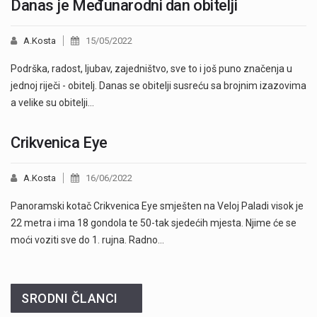
Danas je Međunarodni dan obitelji
A.Kosta
15/05/2022
Podrška, radost, ljubav, zajedništvo, sve to i još puno značenja u
jednoj riječi - obitelj. Danas se obitelji susreću sa brojnim izazovima
a velike su obitelji…
Crikvenica Eye
A.Kosta
16/06/2022
Panoramski kotač Crikvenica Eye smješten na Veloj Paladi visok je
22 metra i ima 18 gondola te 50-tak sjedećih mjesta. Njime će se
moći voziti sve do 1. rujna. Radno…
SRODNI ČLANCI