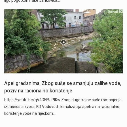
ligu pogotkom Nike Jankovića…
Apel građanima: Zbog suše se smanjuju zalihe vode,
poziv na racionalno korištenje
https://youtu.be/qV4DNBJPlKw Zbog dugotrajne suše i smanjenja
izdašnosti izvora, KD Vodovod i kanalizacija apelira na racionalno
korištenje vode na riječkom…