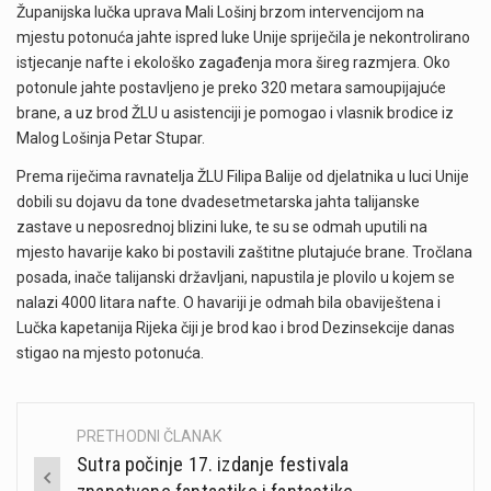
Županijska lučka uprava Mali Lošinj brzom intervencijom na
mjestu potonuća jahte ispred luke Unije spriječila je nekontrolirano
istjecanje nafte i ekološko zagađenja mora šireg razmjera. Oko
potonule jahte postavljeno je preko 320 metara samoupijajuće
brane, a uz brod ŽLU u asistenciji je pomogao i vlasnik brodice iz
Malog Lošinja Petar Stupar.
Prema riječima ravnatelja ŽLU Filipa Balije od djelatnika u luci Unije
dobili su dojavu da tone dvadesetmetarska jahta talijanske
zastave u neposrednoj blizini luke, te su se odmah uputili na
mjesto havarije kako bi postavili zaštitne plutajuće brane. Tročlana
posada, inače talijanski državljani, napustila je plovilo u kojem se
nalazi 4000 litara nafte. O havariji je odmah bila obaviještena i
Lučka kapetanija Rijeka čiji je brod kao i brod Dezinsekcije danas
stigao na mjesto potonuća.
PRETHODNI ČLANAK
Post
Sutra počinje 17. izdanje festivala
navigation