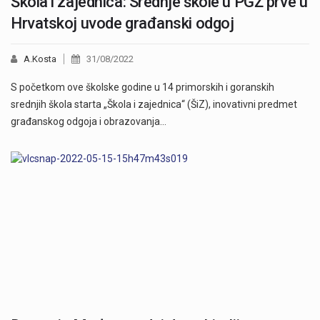
Škola i zajednica: Srednje škole u PGŽ prve u
Hrvatskoj uvode građanski odgoj
A.Kosta
31/08/2022
S početkom ove školske godine u 14 primorskih i goranskih
srednjih škola starta „Škola i zajednica“ (ŠiZ), inovativni predmet
građanskog odgoja i obrazovanja…