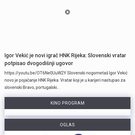
Igor Vekić je novi igrač HNK Rijeka: Slovenski vratar
potpisao dvogodišnji ugovor
https://youtu.be/OT6Ne0UuW2Y Slovenski nogometaš Igor Vekić
novo je pojačanje HNK Rijeka. Vratar koji je u karijeri nastupao za
slovenski Bravo, portugalski…
KINO PROGRAM
OGLAS