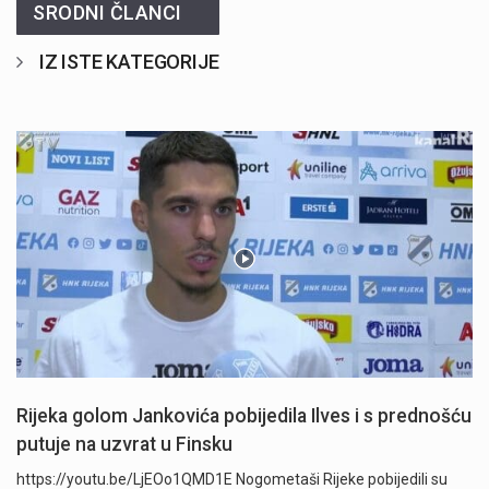
SRODNI ČLANCI
IZ ISTE KATEGORIJE
Rijeka golom Jankovića pobijedila Ilves i s prednošću
putuje na uzvrat u Finsku
https://youtu.be/LjEOo1QMD1E Nogometaši Rijeke pobijedili su