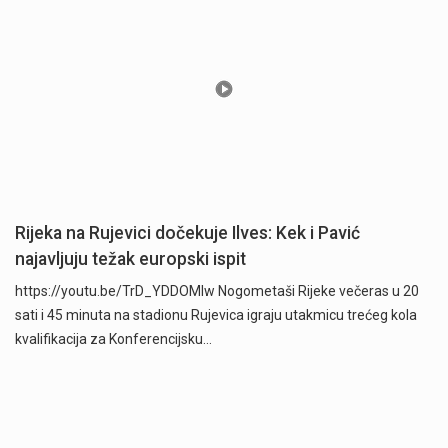
Rijeka na Rujevici dočekuje Ilves: Kek i Pavić
najavljuju težak europski ispit
https://youtu.be/TrD_YDDOMIw Nogometaši Rijeke večeras u 20
sati i 45 minuta na stadionu Rujevica igraju utakmicu trećeg kola
kvalifikacija za Konferencijsku…