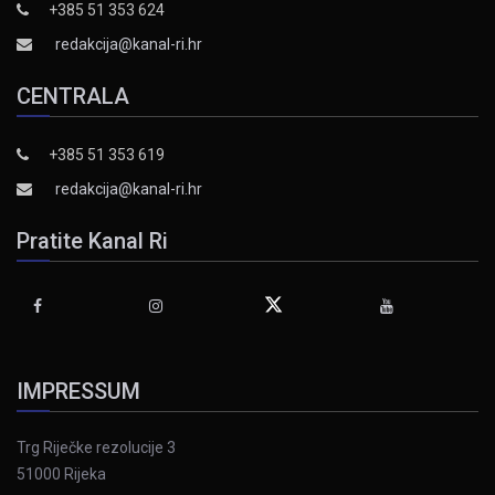
+385 51 353 624
redakcija@kanal-ri.hr
CENTRALA
+385 51 353 619
redakcija@kanal-ri.hr
Pratite Kanal Ri
IMPRESSUM
Trg Riječke rezolucije 3
51000 Rijeka