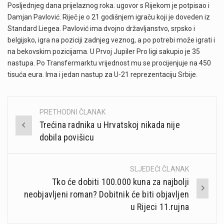
Posljednjeg dana prijelaznog roka. ugovor s Rijekom je potpisao i
Damjan Pavlović. Riječ je o 21 godišnjem igraču koji je doveden iz
Standard Liegea. Pavlović ima dvojno državljanstvo, srpsko i
belgijsko, igra na poziciji zadnjeg veznog, a po potrebi može igrati i
na bekovskim pozicijama. U Prvoj Jupiler Pro ligi sakupio je 35
nastupa. Po Transfermarktu vrijednost mu se procijenjuje na 450
tisuća eura. Ima i jedan nastup za U-21 reprezentaciju Srbije.
PRETHODNI ČLANAK
Post
Trećina radnika u Hrvatskoj nikada nije
navigation
dobila povišicu
SLJEDEĆI ČLANAK
Tko će dobiti 100.000 kuna za najbolji
neobjavljeni roman? Dobitnik će biti objavljen
u Rijeci 11.rujna