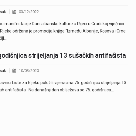
sak
03/12/2022
pu manifestacije Dani albanske kulture u Rijeci u Gradskoj vijećnici
Rijeke održana je promocija knjige "Između Albanije, Kosova i Crne
iji…
godišnjica strijeljanja 13 sušačkih antifašista
sak
10/03/2020
vnici Liste za Rijeku položili vijenac na 75. godišnjicu strijeljanja 13
ih antifašista Na današnji dan obilježava se 75. godišnjica…