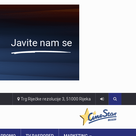
Trg Riječke rezolucije 3, 51000 Rijeka