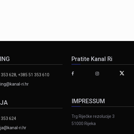
ING
Pratite Kanal Ri
 353 628, +385 51 353 610
ing@kanal-ri.hr
IMPRESSUM
IJA
Trg Riječke rezolucije 3
 353 624
51000 Rijeka
ja@kanal-ri.hr