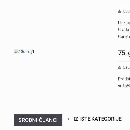
LSu
U sklo
Grada 
Gore" č
75. 
LSu
Predsta
sušačk
IZ ISTE KATEGORIJE
SRODNI ČLANCI