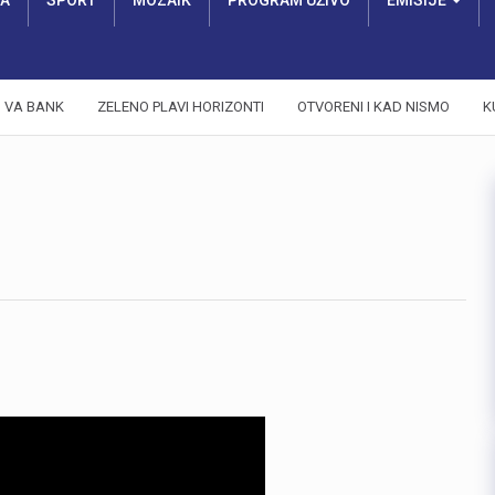
RA
SPORT
MOZAIK
PROGRAM UŽIVO
EMISIJE
VA BANK
ZELENO PLAVI HORIZONTI
OTVORENI I KAD NISMO
K