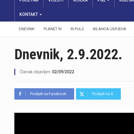
POČETNA
VIJESTI
RIJEKA
PGŽ
KULTU
KONTAKT
DNEVNIK
PLANET RI
RI PULS
BILANCA USPJEHA
Dnevnik, 2.9.2022.
Članak objavljen:
02/09/2022
Podijeli na Facebook
Podijeli na X