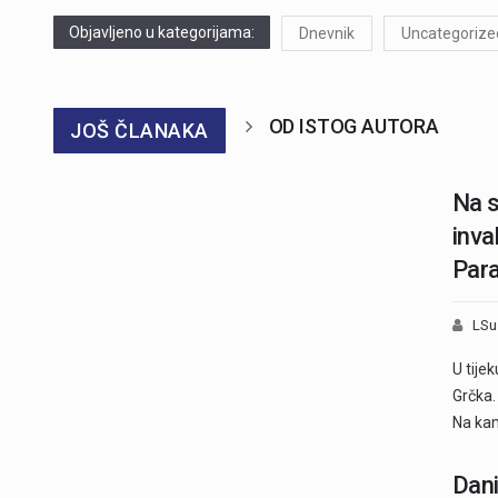
Objavljeno u kategorijama:
Dnevnik
Uncategorize
OD ISTOG AUTORA
JOŠ ČLANAKA
Na 
inva
Para
LSu
U tije
Grčka.
Na ka
Dani