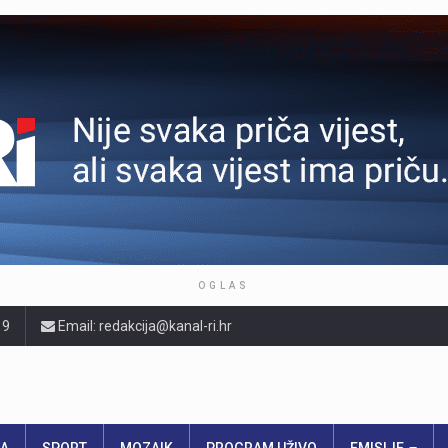
OGLAS
19
Email: redakcija@kanal-ri.hr