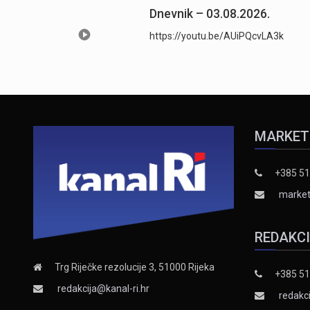
Dnevnik – 03.08.2026.
https://youtu.be/AUiPQcvLA3k
MARKET
+385 51
market
REDAKC
Trg Riječke rezolucije 3, 51000 Rijeka
+385 51
redakcija@kanal-ri.hr
redakci