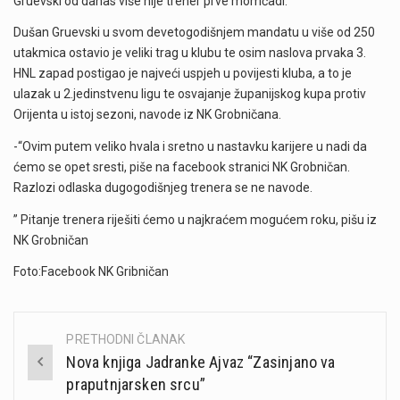
Gruevski od danas više nije trener prve momčadi.
Dušan Gruevski u svom devetogodišnjem mandatu u više od 250
utakmica ostavio je veliki trag u klubu te osim naslova prvaka 3.
HNL zapad postigao je najveći uspjeh u povijesti kluba, a to je
ulazak u 2.jedinstvenu ligu te osvajanje županijskog kupa protiv
Orijenta u istoj sezoni, navode iz NK Grobničana.
-“Ovim putem veliko hvala i sretno u nastavku karijere u nadi da
ćemo se opet sresti, piše na facebook stranici NK Grobničan.
Razlozi odlaska dugogodišnjeg trenera se ne navode.
” Pitanje trenera riješiti ćemo u najkraćem mogućem roku, pišu iz
NK Grobničan
Foto:Facebook NK Gribničan
PRETHODNI ČLANAK
Post
Nova knjiga Jadranke Ajvaz “Zasinjano va
navigation
praputnjarsken srcu”