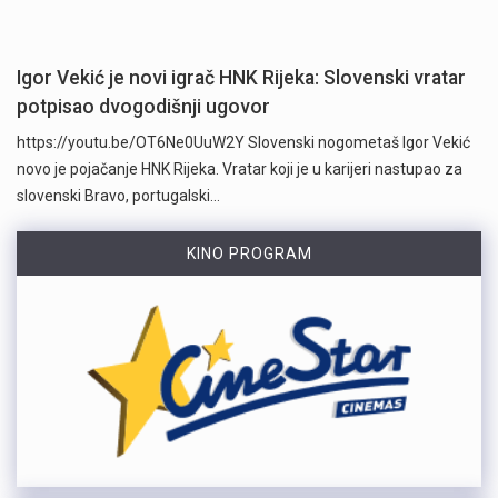
Igor Vekić je novi igrač HNK Rijeka: Slovenski vratar
potpisao dvogodišnji ugovor
https://youtu.be/OT6Ne0UuW2Y Slovenski nogometaš Igor Vekić
novo je pojačanje HNK Rijeka. Vratar koji je u karijeri nastupao za
slovenski Bravo, portugalski…
KINO PROGRAM