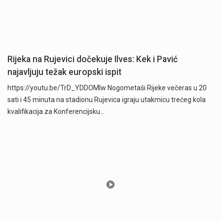
Rijeka na Rujevici dočekuje Ilves: Kek i Pavić
najavljuju težak europski ispit
https://youtu.be/TrD_YDDOMIw Nogometaši Rijeke večeras u 20
sati i 45 minuta na stadionu Rujevica igraju utakmicu trećeg kola
kvalifikacija za Konferencijsku…