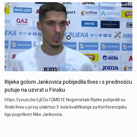
Rijeka golom Jankovića pobijedila Ilves i s prednošću
putuje na uzvrat u Finsku
https://youtu.be/LjEOo1QMD1E Nogometaši Rijeke pobijedili su
finski Ilves u prvoj utakmici 3. kola kvalifikacija za Konferencijsku
ligu pogotkom Nike Jankovića…