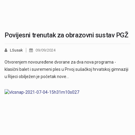
Povijesni trenutak za obrazovni sustav PGŽ
LSusak
09/09/2024
Otvorenjem novouređene dvorane za dva nova programa -
klasični balet i suvremeni ples u Prvoj sušačkoj hrvatskoj gimnaziji
u Rijeci obilježen je početak nove…