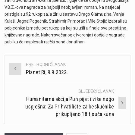
sati u dvorištu art-kvarta „Benčić“, gdje će se dodijeliti ovogodišnja
V.B.Z.-ova nagrada za najbolji neobjavljeni roman. Na natječaj
pristigla su 92 rukopisa, a žiri u sastavu Drago Glamuzina, Vanja
Kulaš, Jagna Pogačnik, Strahimir Primorac i Mile Stojić izabrali su
pobjednika između pet rukopisa koji su ušli u finale ove prestižne
književne nagrade. Nakon svečanog otvorenja i dodjele nagrade,
publiku će rasplesati riječki bend Jonathan.
PRETHODNI ČLANAK
Post
Planet Ri, 9.9.2022.
navigation
SLJEDEĆI ČLANAK
Humanitarna akcija Pun pijat i više nego
uspješna: Za Prihvatilište za beskućnike
prikupljeno 18 tisuća kuna