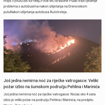
https://youtu.be/xzY8NjZPXok MO Brašćine-Pulac traži rješenje
problema s autobusima nakon izlijetanja na Drenovskom
putuNakon izlijetanja autobusa Autotroleja…
" />
Još jedna nemirna noć za riječke vatrogasce: Veliki
požar izbio na šumskom području Pehlina i Marinića
Još jedna nemirna noć za riječke vatrogasce. Noćas oko 4 sata
izbio je veliki požar na području Pehlina i Marinića, na predjelu