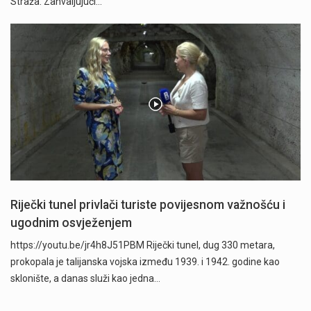
Straža. Zahvaljujući…
Riječki tunel privlači turiste povijesnom važnošću i
ugodnim osvježenjem
https://youtu.be/jr4h8J51PBM Riječki tunel, dug 330 metara,
prokopala je talijanska vojska između 1939. i 1942. godine kao
sklonište, a danas služi kao jedna…