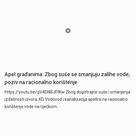
Apel građanima: Zbog suše se smanjuju zalihe vode,
poziv na racionalno korištenje
https://youtu.be/qV4DNBJPlKw Zbog dugotrajne suše i smanjenja
izdašnosti izvora, KD Vodovod i kanalizacija apelira na racionalno
korištenje vode na riječkom…