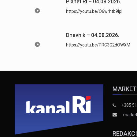
Planet Ri – 04.08.2026.
https://youtu.be/O6wrhtb9lpI
Dnevnik – 04.08.2026.
https://youtu.be/PRC3G2dOWXM
MARKET
+385 51
market
REDAKC