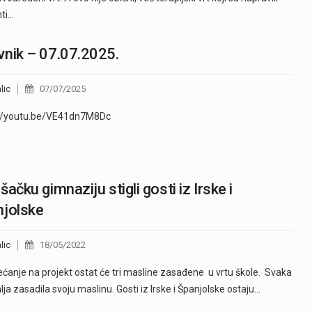
ti…
nik – 07.07.2025.
lic
07/07/2025
://youtu.be/VE41dn7M8Dc
šačku gimnaziju stigli gosti iz Irske i
njolske
lic
18/05/2022
ećanje na projekt ostat će tri masline zasađene u vrtu škole. Svaka
lja zasadila svoju maslinu. Gosti iz Irske i Španjolske ostaju…