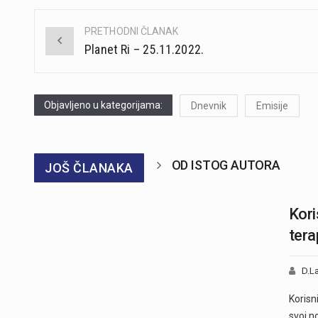
PRETHODNI ČLANAK
Post
Planet Ri – 25.11.2022.
navigation
Objavljeno u kategorijama:
Dnevnik
Emisije
OD ISTOG AUTORA
JOŠ ČLANAKA
Kori
tera
D.La
Korisn
svoj no