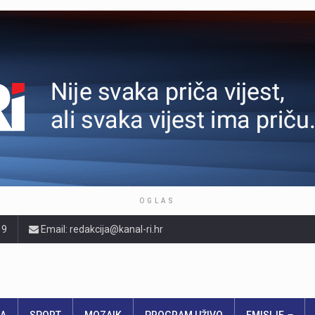
OGLAS
19
Email: redakcija@kanal-ri.hr