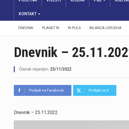
POČETNA
VIJESTI
RIJEKA
PGŽ
KULTU
KONTAKT
DNEVNIK
PLANET RI
RI PULS
BILANCA USPJEHA
Dnevnik – 25.11.202
Članak objavljen:
25/11/2022
Podijeli na Facebook
Podijeli na X
Dnevnik – 25.11.2022.