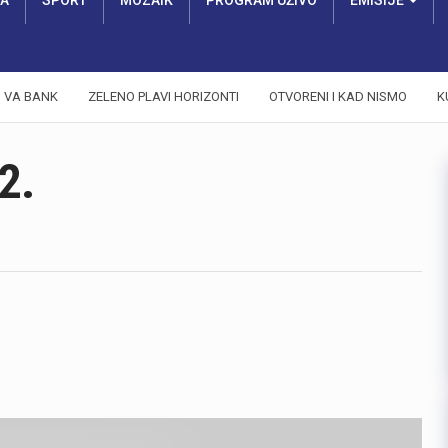
RA
SPORT
MOZAIK
PROGRAM UŽIVO
EMISIJE
VA BANK
ZELENO PLAVI HORIZONTI
OTVORENI I KAD NISMO
K
2.