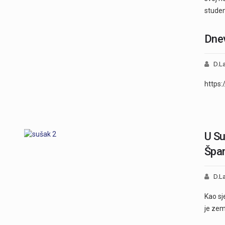
studen
Dnev
D.La
https
U Su
Špa
D.La
Kao sj
je zem