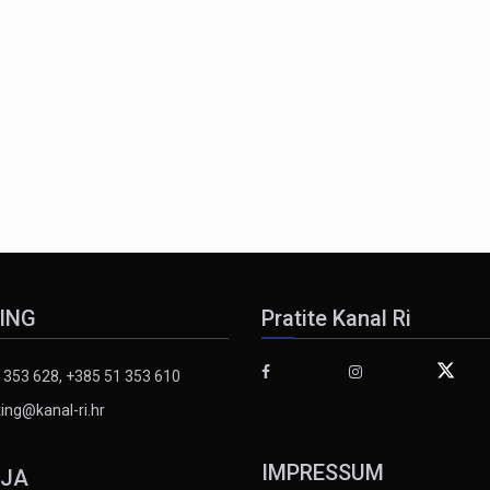
ING
Pratite Kanal Ri
 353 628, +385 51 353 610
ing@kanal-ri.hr
IMPRESSUM
IJA