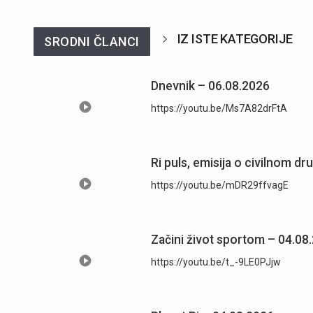
IZ ISTE KATEGORIJE
SRODNI ČLANCI
Dnevnik – 06.08.2026
https://youtu.be/Ms7A82drFtA
Ri puls, emisija o civilnom dr
https://youtu.be/mDR29ffvagE
Začini život sportom – 04.08
https://youtu.be/t_-9LE0PJjw