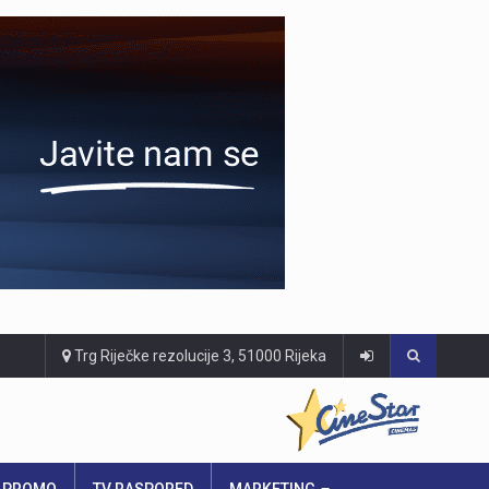
Trg Riječke rezolucije 3, 51000 Rijeka