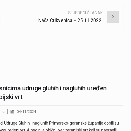
SLJEDEĆI ČLANAK
Naša Crikvenica – 25.11.2022.
snicima udruge gluhih i nagluhih uređen
pijski vrt
lic
04/11/2024
ici Udruge Gluhih i nagluhih Primorsko-goranske županije dobili su
vouređeni vrt. A ovo nije obični, već terapijski vrt koji su napravili