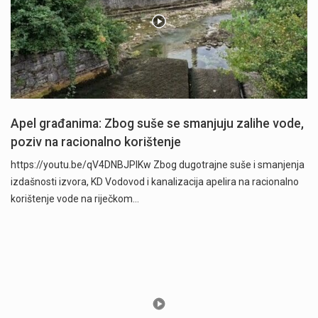
Apel građanima: Zbog suše se smanjuju zalihe vode,
poziv na racionalno korištenje
https://youtu.be/qV4DNBJPlKw Zbog dugotrajne suše i smanjenja
izdašnosti izvora, KD Vodovod i kanalizacija apelira na racionalno
korištenje vode na riječkom…