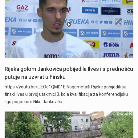
Rijeka golom Jankovića pobijedila Ilves i s prednošću
putuje na uzvrat u Finsku
https://youtu.be/LjEOo1QMD1E Nogometaši Rijeke pobijedili su
finski Ilves u prvoj utakmici 3. kola kvalifikacija za Konferencijsku
ligu pogotkom Nike Jankovića…