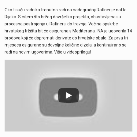
Oko tisuću radnika trenutno radi na nadogradnji Rafinerije nafte
Rijeka. S ciljem što bržeg dovršetka projekta, obustavljena su
procesna postrojenja u Rafineriji do travnja. Većina opskrbe
hrvatskog tržišta bit će osigurana s Mediterana. INA je ugovorila 14
brodova koji će dopremati derivate do hrvatske obale. Za prva tri
mjeseca osigurane su dovoljne količine dizela, a kontinuirano se
radi na novim ugovorima. Više u videoprilogu!