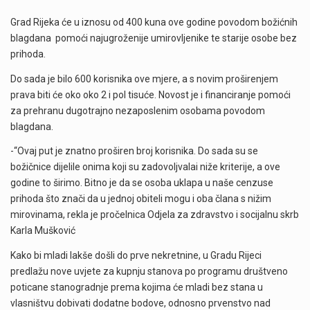
Grad Rijeka će u iznosu od 400 kuna ove godine povodom božićnih
blagdana pomoći najugroženije umirovljenike te starije osobe bez
prihoda.
Do sada je bilo 600 korisnika ove mjere, a s novim proširenjem
prava biti će oko oko 2 i pol tisuće. Novost je i financiranje pomoći
za prehranu dugotrajno nezaposlenim osobama povodom
blagdana.
-“Ovaj put je znatno proširen broj korisnika. Do sada su se
božičnice dijelile onima koji su zadovoljvalai niže kriterije, a ove
godine to širimo. Bitno je da se osoba uklapa u naše cenzuse
prihoda što znači da u jednoj obiteli mogu i oba člana s nižim
mirovinama, rekla je pročelnica Odjela za zdravstvo i socijalnu skrb
Karla Mušković
Kako bi mladi lakše došli do prve nekretnine, u Gradu Rijeci
predlažu nove uvjete za kupnju stanova po programu društveno
poticane stanogradnje prema kojima će mladi bez stana u
vlasništvu dobivati dodatne bodove, odnosno prvenstvo nad