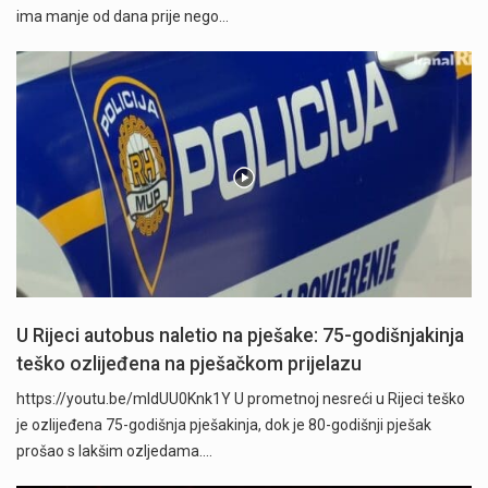
ima manje od dana prije nego…
U Rijeci autobus naletio na pješake: 75-godišnjakinja
teško ozlijeđena na pješačkom prijelazu
https://youtu.be/mldUU0Knk1Y U prometnoj nesreći u Rijeci teško
je ozlijeđena 75-godišnja pješakinja, dok je 80-godišnji pješak
prošao s lakšim ozljedama.…