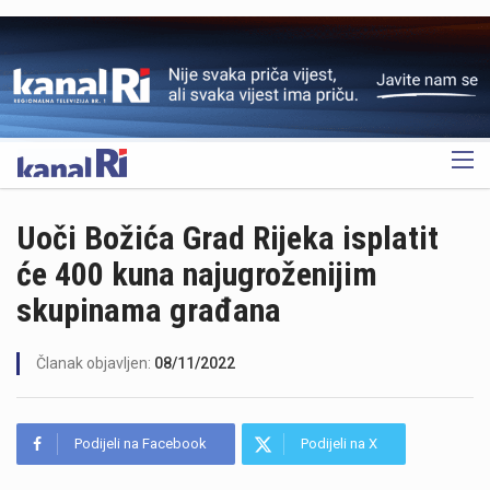
OGLAS
Uoči Božića Grad Rijeka isplatit
će 400 kuna najugroženijim
skupinama građana
Članak objavljen:
08/11/2022
Podijeli na Facebook
Podijeli na X