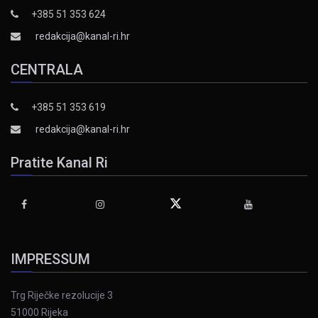
+385 51 353 624
redakcija@kanal-ri.hr
CENTRALA
+385 51 353 619
redakcija@kanal-ri.hr
Pratite Kanal Ri
IMPRESSUM
Trg Riječke rezolucije 3
51000 Rijeka