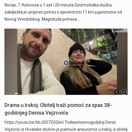
Noćas, 7. Kolovoza u 1 sat i 20 minuta Seizmološka služba
zabilježila je umjeren potres s epicentrom 11 km jugoistočno od
Novog Vinodolskog. Magnituda potresa…
Drama u Irskoj: Obitelj traži pomoć za spas 38-
godišnjeg Denisa Vejzovića
https://youtu.be/bbJS07ZGQeU Tridesetosmogodišnji Denis
Vejzović iz Hrvatske doživio je puknuće aneurizme u Irskoj, a obitelj