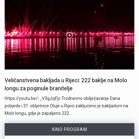
Veličanstvena bakljada u Rijeci: 222 baklje na Molo
longu za poginule branitelje
https://youtu.be/-_V3gJvjFjc Trodnevno obilježavanje Dana
pobjede i 31. obljetnice Oluje u Rijeci zaključeno je bakljadom na
Molo longu, gdje je zapaljeno 222…
KINO PROGRAM