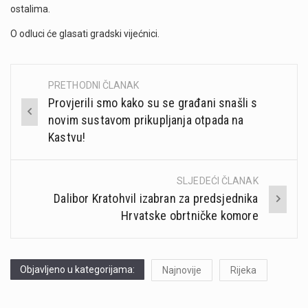
ostalima.
O odluci će glasati gradski vijećnici.
PRETHODNI ČLANAK
Post
Provjerili smo kako su se građani snašli s
navigation
novim sustavom prikupljanja otpada na
Kastvu!
SLJEDEĆI ČLANAK
Dalibor Kratohvil izabran za predsjednika
Hrvatske obrtničke komore
Objavljeno u kategorijama:
Najnovije
Rijeka