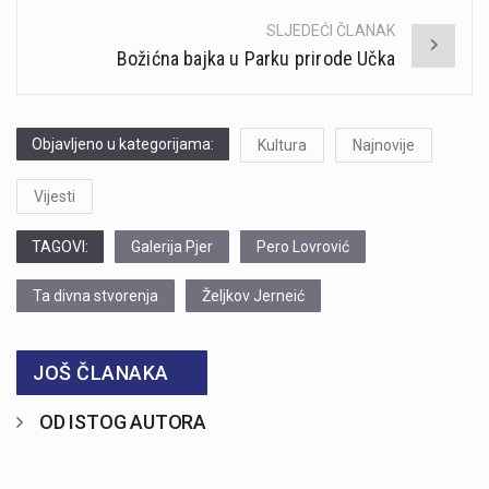
SLJEDEĆI ČLANAK
Božićna bajka u Parku prirode Učka
Objavljeno u kategorijama:
Kultura
Najnovije
Vijesti
TAGOVI:
Galerija Pjer
Pero Lovrović
Ta divna stvorenja
Željkov Jerneić
JOŠ ČLANAKA
OD ISTOG AUTORA