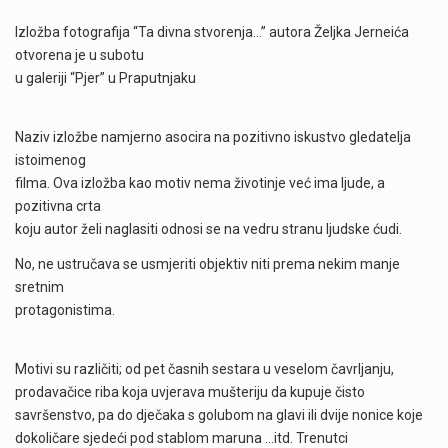
Izložba fotografija “Ta divna stvorenja…” autora Željka Jerneića
otvorena je u subotu
u galeriji “Pjer” u Praputnjaku
Naziv izložbe namjerno asocira na pozitivno iskustvo gledatelja
istoimenog
filma. Ova izložba kao motiv nema životinje već ima ljude, a
pozitivna crta
koju autor želi naglasiti odnosi se na vedru stranu ljudske ćudi.
No, ne ustručava se usmjeriti objektiv niti prema nekim manje
sretnim
protagonistima.
Motivi su različiti; od pet časnih sestara u veselom čavrljanju,
prodavačice riba koja uvjerava mušteriju da kupuje čisto
savršenstvo, pa do dječaka s golubom na glavi ili dvije nonice koje
dokoličare sjedeći pod stablom maruna …itd. Trenutci