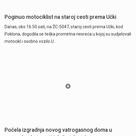
Poginuo motociklist na staroj cesti prema Učki
Danas, oko 16.50 sati, na ŽC-5047, staroj cesti prema Učki, kod
Poklona, dogodila se teška prometna nesreća u kojoj su sudjelovali
motocikl i osobno vozilo.U…
Počela izgradnja novog vatrogasnog doma u