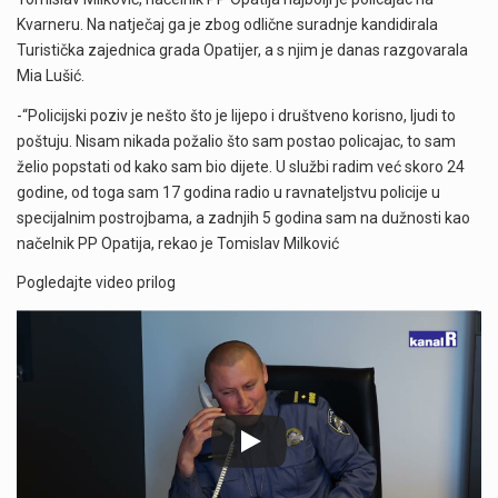
Kvarneru. Na natječaj ga je zbog odlične suradnje kandidirala
Turistička zajednica grada Opatijer, a s njim je danas razgovarala
Mia Lušić.
-“Policijski poziv je nešto što je lijepo i društveno korisno, ljudi to
poštuju. Nisam nikada požalio što sam postao policajac, to sam
želio popstati od kako sam bio dijete. U službi radim već skoro 24
godine, od toga sam 17 godina radio u ravnateljstvu policije u
specijalnim postrojbama, a zadnjih 5 godina sam na dužnosti kao
načelnik PP Opatija, rekao je Tomislav Milković
Pogledajte video prilog