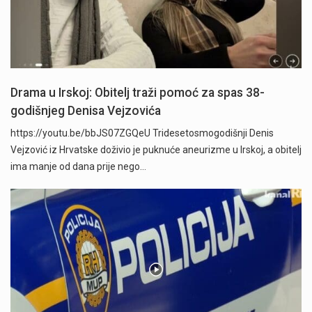
Drama u Irskoj: Obitelj traži pomoć za spas 38-
godišnjeg Denisa Vejzovića
https://youtu.be/bbJS07ZGQeU Tridesetosmogodišnji Denis
Vejzović iz Hrvatske doživio je puknuće aneurizme u Irskoj, a obitelj
ima manje od dana prije nego…