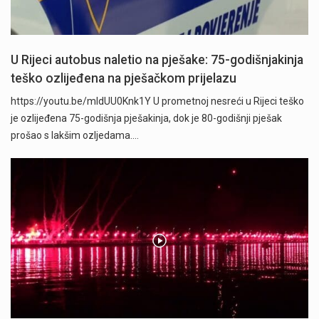
U Rijeci autobus naletio na pješake: 75-godišnjakinja
teško ozlijeđena na pješačkom prijelazu
https://youtu.be/mldUU0Knk1Y U prometnoj nesreći u Rijeci teško
je ozlijeđena 75-godišnja pješakinja, dok je 80-godišnji pješak
prošao s lakšim ozljedama.…