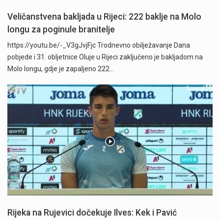
Veličanstvena bakljada u Rijeci: 222 baklje na Molo
longu za poginule branitelje
https://youtu.be/-_V3gJvjFjc Trodnevno obilježavanje Dana
pobjede i 31. obljetnice Oluje u Rijeci zaključeno je bakljadom na
Molo longu, gdje je zapaljeno 222…
Rijeka na Rujevici dočekuje Ilves: Kek i Pavić