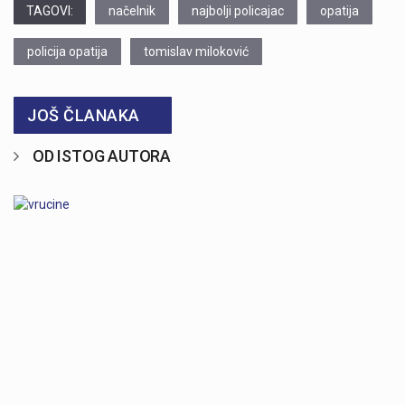
TAGOVI:
načelnik
najbolji policajac
opatija
policija opatija
tomislav miloković
JOŠ ČLANAKA
OD ISTOG AUTORA