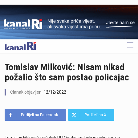
OGLAS
Tomislav Milković: Nisam nikad
požalio što sam postao policajac
Članak objavljen:
12/12/2022
Podijeli na Facebook
Podijeli na X
Tomislav Milković, načelnik PP Opatija najbolji je policajac na