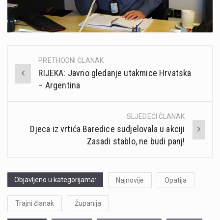
PRETHODNI ČLANAK
Post
RIJEKA: Javno gledanje utakmice Hrvatska
navigation
– Argentina
SLJEDEĆI ČLANAK
Djeca iz vrtića Baredice sudjelovala u akciji
Zasadi stablo, ne budi panj!
Objavljeno u kategorijama:
Najnovije
Opatija
Trajni članak
Županija