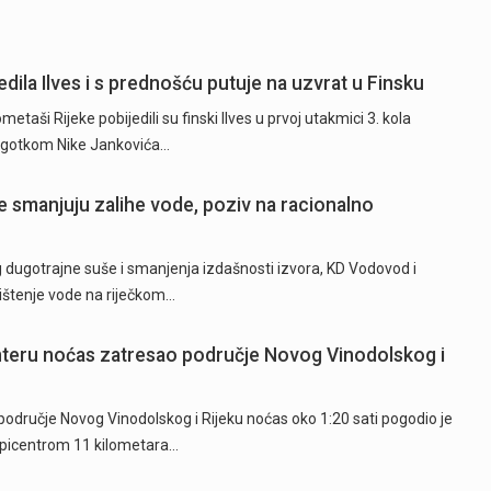
dila Ilves i s prednošću putuje na uzvrat u Finsku
ši Rijeke pobijedili su finski Ilves u prvoj utakmici 3. kola
 pogotkom Nike Jankovića…
 smanjuju zalihe vode, poziv na racionalno
ugotrajne suše i smanjenja izdašnosti izvora, KD Vodovod i
rištenje vode na riječkom…
hteru noćas zatresao područje Novog Vinodolskog i
odručje Novog Vinodolskog i Rijeku noćas oko 1:20 sati pogodio je
epicentrom 11 kilometara…