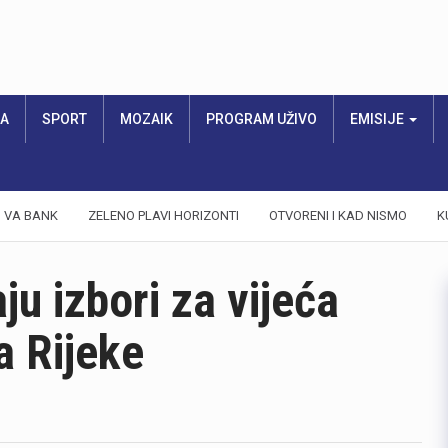
RA
SPORT
MOZAIK
PROGRAM UŽIVO
EMISIJE
VA BANK
ZELENO PLAVI HORIZONTI
OTVORENI I KAD NISMO
K
ju izbori za vijeća
a Rijeke