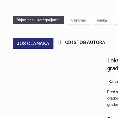
Objavljeno u kategorijama:
Najnovije
Rijeka
OD ISTOG AUTORA
JOŠ ČLANAKA
Loka
grad
Kanal
Pred n
gradon
gradon