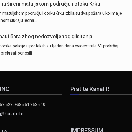
 na širem matuljskom području i otoku Krku
 matuljskom području i otoku Krku izbila su dva požara u kojima je
ednom slučaju jedna…
 nautičara zbog nedozvoljenog glisiranja
orske policije u proteklih su tjedan dana evidentirale 61 prekršaj
 prekršaji odnosili…
ING
Pratite Kanal Ri
53 628, +385 51 353 610
@kanal-ri.hr
IMPRESSUM
IJA