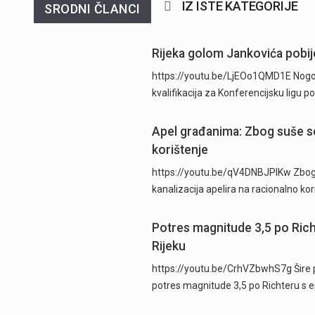
IZ ISTE KATEGORIJE
SRODNI ČLANCI
Rijeka golom Jankovića pobije
https://youtu.be/LjEOo1QMD1E Nogometa
kvalifikacija za Konferencijsku ligu
Apel građanima: Zbog suše se
korištenje
https://youtu.be/qV4DNBJPlKw Zbog d
kanalizacija apelira na racionalno ko
Potres magnitude 3,5 po Ric
Rijeku
https://youtu.be/CrhVZbwhS7g Šire p
potres magnitude 3,5 po Richteru s 