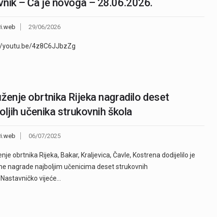
nik – Ča je novoga – 28.06.2026.
ri.web
29/06/2026
://youtu.be/4z8C6JJbzZg
ženje obrtnika Rijeka nagradilo deset
oljih učenika strukovnih škola
ri.web
06/07/2025
nje obrtnika Rijeka, Bakar, Kraljevica, Čavle, Kostrena dodijelilo je
e nagrade najboljim učenicima deset strukovnih
 Nastavničko vijeće…