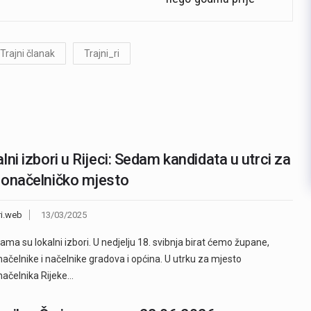
Trajni članak
Trajni_ri
lni izbori u Rijeci: Sedam kandidata u utrci za
onačelničko mjesto
ri.web
13/03/2025
ama su lokalni izbori. U nedjelju 18. svibnja birat ćemo župane,
ačelnike i načelnike gradova i općina. U utrku za mjesto
ačelnika Rijeke…