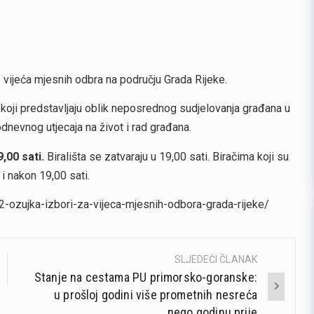
e vijeća mjesnih odbra na području Grada Rijeke.
, koji predstavljaju oblik neposrednog sudjelovanja građana u
nevnog utjecaja na život i rad građana.
,00 sati.
Birališta se zatvaraju u 19,00 sati. Biračima koji su
i nakon 19,00 sati.
-12-ozujka-izbori-za-vijeca-mjesnih-odbora-grada-rijeke/
SLJEDEĆI ČLANAK
Stanje na cestama PU primorsko-goranske:
u prošloj godini više prometnih nesreća
nego godinu prije