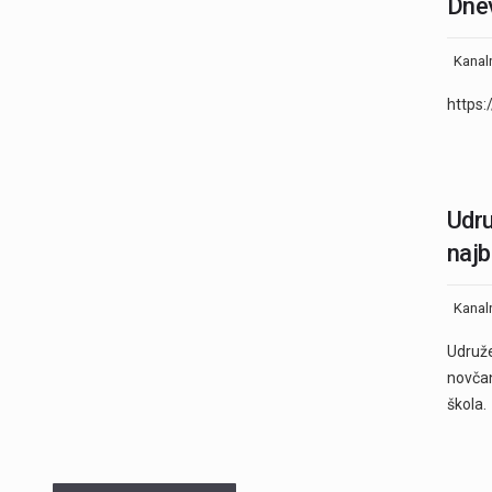
Dnev
Kanal
https
Udru
najb
Kanal
Udruže
novčan
škola.