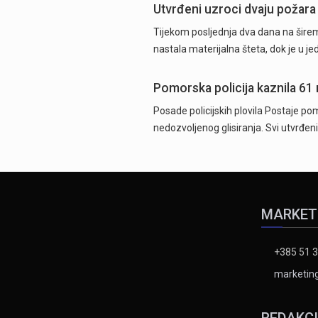
Utvrđeni uzroci dvaju požara
Tijekom posljednja dva dana na širem
nastala materijalna šteta, dok je u j
Pomorska policija kaznila 61
Posade policijskih plovila Postaje pom
nedozvoljenog glisiranja. Svi utvrđeni
MARKET
+385 51 3
marketing
REDAKC