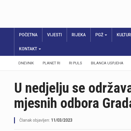
POČETNA
VIJESTI
RIJEKA
PGŽ
KULTU
KONTAKT
DNEVNIK
PLANET RI
RI PULS
BILANCA USPJEHA
U nedjelju se održava
mjesnih odbora Grad
Članak objavljen:
11/03/2023