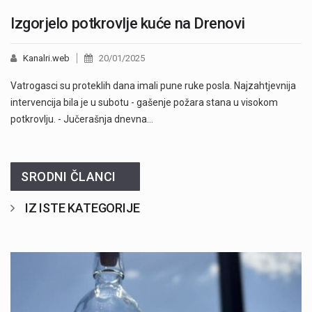
Izgorjelo potkrovlje kuće na Drenovi
Kanalri.web
20/01/2025
Vatrogasci su proteklih dana imali pune ruke posla. Najzahtjevnija
intervencija bila je u subotu - gašenje požara stana u visokom
potkrovlju. - Jučerašnja dnevna…
SRODNI ČLANCI
IZ ISTE KATEGORIJE