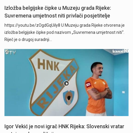
Izložba belgijske čipke u Muzeju grada Rijeke:
Suvremena umjetnost niti privlači posjetitelje
https://youtu.be/zOgdGqUily8 U Muzeju grada Rijeke otvorena je
izložba belgijske čipke pod nazivom „Suvremena umjetnost niti“.
Riječ je o drugoj suradnji…
Igor Vekić je novi igrač HNK Rijeka: Slovenski vratar