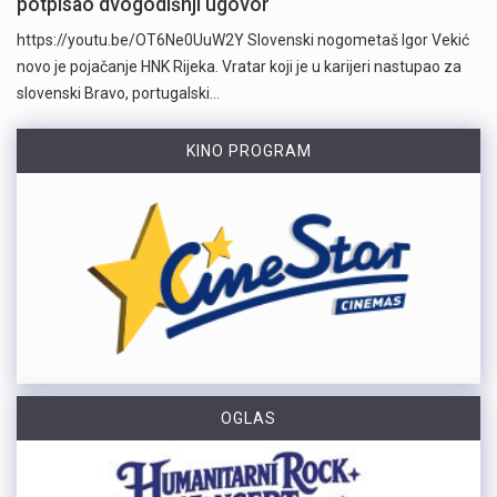
potpisao dvogodišnji ugovor
https://youtu.be/OT6Ne0UuW2Y Slovenski nogometaš Igor Vekić
novo je pojačanje HNK Rijeka. Vratar koji je u karijeri nastupao za
slovenski Bravo, portugalski…
KINO PROGRAM
OGLAS