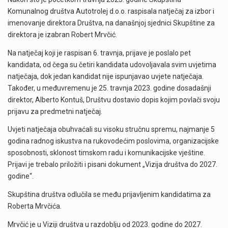
Komunalnog društva Autotrolej d.o.o. raspisala natječaj za izbor i
imenovanje direktora Društva, na današnjoj sjednici Skupštine za
direktora je izabran Robert Mrvčić.
Na natječaj koji je raspisan 6. travnja, prijave je poslalo pet
kandidata, od čega su četiri kandidata udovoljavala svim uvjetima
natječaja, dok jedan kandidat nije ispunjavao uvjete natječaja.
Također, u međuvremenu je 25. travnja 2023. godine dosadašnji
direktor, Alberto Kontuš, Društvu dostavio dopis kojim povlači svoju
prijavu za predmetni natječaj.
Uvjeti natječaja obuhvaćali su visoku stručnu spremu, najmanje 5
godina radnog iskustva na rukovodećim poslovima, organizacijske
sposobnosti, sklonost timskom radu i komunikacijske vještine.
Prijavi je trebalo priložiti i pisani dokument „Vizija društva do 2027.
godine“.
Skupština društva odlučila se među prijavljenim kandidatima za
Roberta Mrvčića.
Mrvčić je u Viziji društva u razdoblju od 2023. godine do 2027.