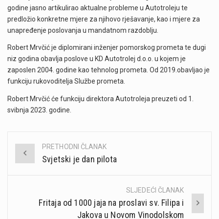
godine jasno artikulirao aktualne probleme u Autotroleju te
predložio konkretne mjere za njihovo rješavanje, kao i mjere za
unapređenje poslovanja u mandatnom razdoblju.
Robert Mrvčić je diplomirani inženjer pomorskog prometa te dugi
niz godina obavlja poslove u KD Autotrolej d.o.o. u kojem je
zaposlen 2004. godine kao tehnolog prometa. Od 2019.obavljao je
funkciju rukovoditelja Službe prometa.
Robert Mrvčić će funkciju direktora Autotroleja preuzeti od 1.
svibnja 2023. godine.
PRETHODNI ČLANAK
Post
Svjetski je dan pilota
navigation
SLJEDEĆI ČLANAK
Fritaja od 1000 jaja na proslavi sv. Filipa i
Jakova u Novom Vinodolskom